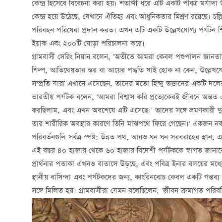
কেন্দ্র হিসেবে বিবেচনা করা হয়। শতাব্দী ধরে এটি একটি পবিত্র মর্য
কেন্দ্র হয়ে উঠেছে, যেখানে ঐতিহ্য এবং আধুনিকতার মিশ্রণ রয়েছে। চল
পরিবহন পরিষেবা প্রদান করত। এখন এটি একটি উল্লেখযোগ্য পর্যটন শিল্
ইয়াক এবং ২০০টি ঘোড়া পরিচালনা করে।
গ্রামবাসী সেরিং নিয়ান বলেন, 'অতীতে আমরা কেবল পশুপালন জানতাম
শিল্প, আতিথেয়তার স্তর বা আয়ের পদ্ধতি যাই হোক না কেন, উল্লেখযোগ
সম্প্রতি যারা এখানে এসেছেন, তাদের মতো হিন্দু ভক্তদের একটি দলের
ভারতীয় পর্যটক বলেন, 'আমরা বিশ্বাস করি প্রত্যেকেরই জীবনে অন্
করছিলাম, এবং এখন অবশেষে এটি এসেছে।' তাদের সঙ্গে ভ্রমণকারী দু
তার শারীরিক অবস্থার কারণে তিনি মাঝপথে ফিরে গেছেন।' একজন নবদম
পরিবর্তনগুলি সর্বত্র স্পষ্ট: উন্নত পথ, আরও ঘন ঘন সরবরাহের স্থান, এ
এই বছর ৪০ হাজার থেকে ৬০ হাজার বিদেশী পর্যটককে স্বাগত জানাবে 
প্রার্থনার পতাকা এখনও বাতাসে উড়ছে, এবং পবিত্র ইনার বলয়ের মধ্য
স্থানীয় বাসিন্দা এবং পর্যটকদের জন্য, কাংরিনবোচ কেবল একটি গন্তব্
সঙ্গে মিলিত হয়। গ্রামবাসীরা যেমন বলেছিলেন, 'জীবন ক্রমাগত পরিবর্