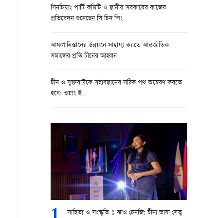
সিনচিয়াং পার্টি কমিটি ও স্থানীয় সরকারের কাজের
প্রতিবেদন শুনেছেন সি চিন পিং
আফগানিস্তানের উন্নয়নে সাহায্য করতে আন্তর্জাতিক
সমাজের প্রতি চীনের আহ্বান
চীন ও যুক্তরাষ্ট্রকে সহাবস্থানের সঠিক পথ অন্বেষণ করতে
হবে: ওয়াং ই
1
সাহিত্য ও সংস্কৃতি：ঝাও চেনজি: চীনা ভাষা সেতু