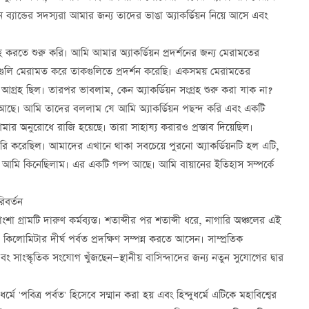
যান্ডের সদস্যরা আমার জন্য তাদের ভাঙা অ্যাকর্ডিয়ন নিয়ে আসে এবং
 করতে শুরু করি। আমি আমার অ্যাকর্ডিয়ন প্রদর্শনের জন্য মেরামতের
সেগুলি মেরামত করে তাকগুলিতে প্রদর্শন করেছি। একসময় মেরামতের
 আগ্রহ ছিল। তারপর ভাবলাম, কেন অ্যাকর্ডিয়ন সংগ্রহ শুরু করা যাক না?
আছে। আমি তাদের বললাম যে আমি অ্যাকর্ডিয়ন পছন্দ করি এবং একটি
র অনুরোধে রাজি হয়েছে। তারা সাহায্য করারও প্রস্তাব দিয়েছিল।
ৈরি করেছিল। আমাদের এখানে থাকা সবচেয়ে পুরনো অ্যাকর্ডিয়নটি হল এটি,
যা আমি কিনেছিলাম। এর একটি গল্প আছে। আমি বায়ানের ইতিহাস সম্পর্কে
িবর্তন
শা গ্রামটি দারুণ কর্মব্যস্ত। শতাব্দীর পর শতাব্দী ধরে, নাগারি অঞ্চলের এই
৪ কিলোমিটার দীর্ঘ পর্বত প্রদক্ষিণ সম্পন্ন করতে আসেন। সাম্প্রতিক
সাংস্কৃতিক সংযোগ খুঁজছেন—স্থানীয় বাসিন্দাদের জন্য নতুন সুযোগের দ্বার
মে 'পবিত্র পর্বত' হিসেবে সম্মান করা হয় এবং হিন্দুধর্মে এটিকে মহাবিশ্বের