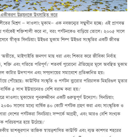
টন একীকরণ উন্নয়নকে উত্সাহিত করে
গীতের মিশ্রণ — দাওলাং মুকাম— এক নবজন্মের সম্মুখীন হচ্ছে। এই প্রাণবন্ত
নীয় গর্বকেই শক্তিশালী করে না, বরং পর্যটনকেও বাড়িয়ে তোলে। ২০০৫ সালে
িসেবে স্বীকৃত সিনচিয়াং উইগুর মুকাম শিল্প উইগুর সংস্কৃতির একটি জীবন্ত
ন, 'অতীতে, মাইগাইতি জনগণ মাছ ধরা এবং শিকার করে জীবিকা নির্বাহ
শক্তি এবং গতিতে পরিপূর্ণ।' শতবর্ষ পুরোনো ঐতিহ্যের মূলে অবস্থিত মুকাম
ল কাটার উদযাপন এবং সম্প্রদায়ের সমাবেশে প্রতিধ্বনিত হয়।
়ে পৌঁছেছে। কাউন্টির সংস্কৃতি ও পর্যটন ব্যুরোর পরিচালক মিহরিগুল মুতার
 বার্ষিক ৫ লাখ ইউয়ানেরও বেশি বরাদ্দ করা হয়।'
েত্রে দাওলাং মুকামের পুনরুজ্জীবন একটি গুরুত্বপূর্ণ উদ্যোগ। সিনচিয়াং
২০৩০ সালের মধ্যে বার্ষিক ৪০ কোটি পর্যটক গ্রহণ করা এবং সাংস্কৃতিক ও
 'সারা দেশের পর্যটকরা সিনচিয়াং সম্পর্কে আগ্রহী, এবং আরও বেশি সংখ্যক
িক পরিচয়পত্র হয়ে উঠেছে।'
ীয় তাশকুরগান তাজিক স্বায়ত্তশাসিত কাউন্টি এবং ব্যস্ত কাশগর শহরের