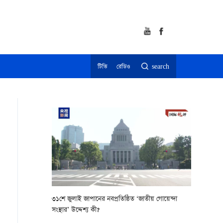
টিভি
রেডিও
search
৩১শে জুলাই জাপানের নবপ্রতিষ্ঠিত ‘জাতীয় গোয়েন্দা
সংস্থার’ উদ্দেশ্য কী?