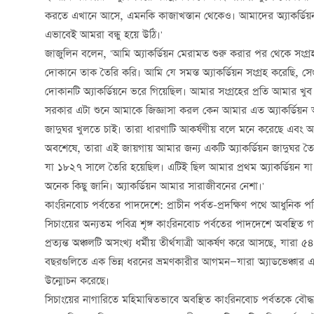
করতে এখানে আসে, এমনকি কাজাখস্তান থেকেও। আমাদের অ্যাকর্ডিয়ন ব্
এভাবেই আমরা বন্ধু হয়ে উঠি।'
জাজুলিন বলেন, 'আমি অ্যাকর্ডিয়ন মেরামত শুরু করার পর থেকে সংগ্রহ
দোকানে তাক তৈরি করি। আমি যে সমস্ত অ্যাকর্ডিয়ন সংগ্রহ করেছি, 
দোকানটি অ্যাকর্ডিয়নে ভরে গিয়েছিল। আমার সংগ্রহের প্রতি আমার খুব
সরকার এটা শুনে আমাকে জিজ্ঞাসা করল কেন আমার এত অ্যাকর্ডিয়ন 
জাদুঘর খুলতে চাই। তারা ধারণাটি আকর্ষণীয় বলে মনে করেছে এবং আমা
অবশেষে, তারা এই জায়গায় আমার জন্য একটি অ্যাকর্ডিয়ন জাদুঘর ত
যা ১৮২৭ সালে তৈরি হয়েছিল। এটিই ছিল আমার প্রথম অ্যাকর্ডিয়ন 
অনেক কিছু জানি। অ্যাকর্ডিয়ন আমার সারাজীবনের নেশা।'
কাংরিনবোচ পর্বতের পাদদেশে: প্রাচীন পর্বত-প্রদক্ষিণ পথে আধুনিক পর
সিচাংয়ের অন্যতম পবিত্র শৃঙ্গ কাংরিনবোচ পর্বতের পাদদেশে অবস্থিত গাং
প্রত্যন্ত অঞ্চলটি অসংখ্য ধর্মীয় তীর্থযাত্রী আকর্ষণ করে আসছে, যারা ৫
বছরগুলিতে এক ভিন্ন ধরনের ভ্রমণকারীর আগমন—যারা অ্যাডভেঞ্চার এবং 
উন্মোচন করেছে।
সিচাংয়ের নাগারিতে মহিমান্বিতভাবে অবস্থিত কাংরিনবোচ পর্বতকে বৌদ্ধধর্