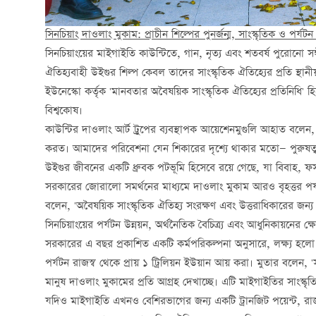
সিনচিয়াং দাওলাং মুকাম
:
প্রাচীন শিল্পের পুনর্জন্ম
,
সাংস্কৃতিক ও পর্য
সিনচিয়াংয়ের মাইগাইতি কাউন্টিতে, গান, নৃত্য এবং শতবর্ষ পুরোনো সঙ্
ঐতিহ্যবাহী উইগুর শিল্প কেবল তাদের সাংস্কৃতিক ঐতিহ্যের প্রতি স্থা
ইউনেস্কো কর্তৃক 'মানবতার অবৈষয়িক সাংস্কৃতিক ঐতিহ্যের প্রতিনিধি' হ
বিশ্বকোষ।
কাউন্টির দাওলাং আর্ট ট্রুপের ব্যবস্থাপক আয়েশেনমুগুলি আহাত বলে
করত। আমাদের পরিবেশনা যেন শিকারের দৃশ্যে থাকার মতো— পুরুষত্ব, 
উইগুর জীবনের একটি ধ্রুবক পটভূমি হিসেবে রয়ে গেছে, যা বিবাহ, ফস
সরকারের জোরালো সমর্থনের মাধ্যমে দাওলাং মুকাম আরও বৃহত্তর পর্যায
বলেন, 'অবৈষয়িক সাংস্কৃতিক ঐতিহ্য সংরক্ষণ এবং উত্তরাধিকারের জন্য
সিনচিয়াংয়ের পর্যটন উন্নয়ন, অর্থনৈতিক বৈচিত্র্য এবং আধুনিকায়নের ক্ষ
সরকারের এ বছর প্রকাশিত একটি কর্মপরিকল্পনা অনুসারে, লক্ষ্য হলো 
পর্যটন রাজস্ব থেকে প্রায় ১ ট্রিলিয়ন ইউয়ান আয় করা। মুতার বলেন,
মানুষ দাওলাং মুকামের প্রতি আগ্রহ দেখাচ্ছে। এটি মাইগাইতির সাংস্কৃত
যদিও মাইগাইতি এখনও বেশিরভাগের জন্য একটি ট্রানজিট পয়েন্ট, রাজক