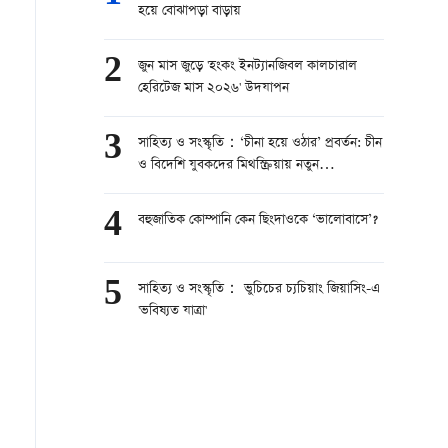
হয়ে বোঝাপড়া বাড়ায়
2
জুন মাস জুড়ে 'হংকং ইনট্যানজিবল কালচারাল
হেরিটেজ মাস ২০২৬' উদযাপন
3
সাহিত্য ও সংস্কৃতি：‘চীনা হয়ে ওঠার’ প্রবর্তন: চীন
ও বিদেশি যুবকদের মিথস্ক্রিয়ায় নতুন
সৃজনশীলতার স্ফুলিঙ্গ
4
বহুজাতিক কোম্পানি কেন ছিংদাওকে ‘ভালোবাসে’?
5
সাহিত্য ও সংস্কৃতি： ভুচিচের চ্যচিয়াং জিয়াসিং-এ
'ভবিষ্যত যাত্রা'