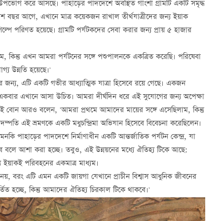
াদা উপভোগ করে আসছে। পাহাড়ের পাদদেশে অবস্থিত গাংশা গ্রামটি একটি সমৃদ্ধ
্লিশ বছর আগে, এখানে মাত্র কয়েকজন রাখাল তীর্থযাত্রীদের জন্য ইয়াক
পে পরিণত হয়েছে। গ্রামটি পর্যটকদের সেবা করার জন্য প্রায় ৫ হাজার
, কিন্তু এখন আমরা পর্যটনের সঙ্গে পশুপালনকে একত্রিত করেছি। পরিষেবা
্য উন্নতি হয়েছে।'
 জন্য, এটি একটি গভীর আধ্যাত্মিক যাত্রা হিসেবে রয়ে গেছে। একজন
তত একবার এখানে আসা উচিত। আমরা দীর্ঘদিন ধরে এই সুযোগের জন্য অপেক্ষা
ই বোন আরও বলেন, 'আমরা প্রথমে আমাদের মায়ের সঙ্গে এসেছিলাম, কিন্তু
্পতি এই ভ্রমণকে একটি মধুচন্দ্রিমা অভিযান হিসেবে বিবেচনা করেছিলেন।
মনকি পাহাড়ের পাদদেশে নির্মাণাধীন একটি আন্তর্জাতিক পর্যটন কেন্দ্র, যা
বলে আশা করা হচ্ছে। তবুও, এই উন্নয়নের মধ্যে ঐতিহ্য টিকে আছে:
ে ইয়াকই পরিবহনের একমাত্র মাধ্যম।
য নয়, বরং এটি এমন একটি জায়গা যেখানে প্রাচীন বিশ্বাস আধুনিক জীবনের
তিত হচ্ছে, কিন্তু আমাদের ঐতিহ্য চিরকাল টিকে থাকবে।'