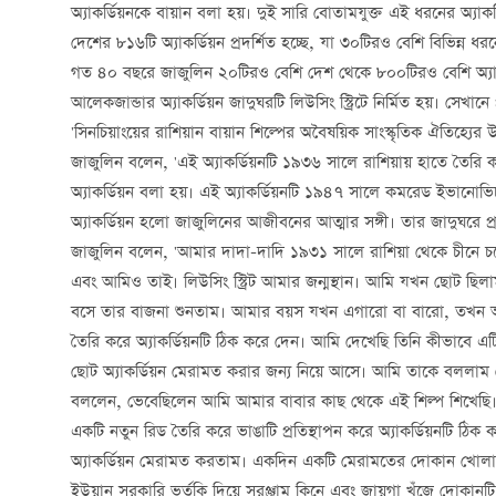
অ্যাকর্ডিয়নকে বায়ান বলা হয়। দুই সারি বোতামযুক্ত এই ধরনের অ্যা
দেশের ৮১৬টি অ্যাকর্ডিয়ন প্রদর্শিত হচ্ছে, যা ৩০টিরও বেশি বিভিন্ন ধরনের
গত ৪০ বছরে জাজুলিন ২০টিরও বেশি দেশ থেকে ৮০০টিরও বেশি অ্যাকর্ড
আলেকজান্ডার অ্যাকর্ডিয়ন জাদুঘরটি লিউসিং স্ট্রিটে নির্মিত হয়। সেখ
'সিনচিয়াংয়ের রাশিয়ান বায়ান শিল্পের অবৈষয়িক সাংস্কৃতিক ঐতিহ্যের 
জাজুলিন বলেন, 'এই অ্যাকর্ডিয়নটি ১৯৩৬ সালে রাশিয়ায় হাতে তৈরি
অ্যাকর্ডিয়ন বলা হয়। এই অ্যাকর্ডিয়নটি ১৯৪৭ সালে কমরেড ইভানোভিচ
অ্যাকর্ডিয়ন হলো জাজুলিনের আজীবনের আত্মার সঙ্গী। তার জাদুঘরে প্
জাজুলিন বলেন, 'আমার দাদা-দাদি ১৯৩১ সালে রাশিয়া থেকে চীনে চ
এবং আমিও তাই। লিউসিং স্ট্রিট আমার জন্মস্থান। আমি যখন ছোট ছিলা
বসে তার বাজনা শুনতাম। আমার বয়স যখন এগারো বা বারো, তখন আমাদ
তৈরি করে অ্যাকর্ডিয়নটি ঠিক করে দেন। আমি দেখেছি তিনি কীভাবে
ছোট অ্যাকর্ডিয়ন মেরামত করার জন্য নিয়ে আসে। আমি তাকে বললা
বললেন, ভেবেছিলেন আমি আমার বাবার কাছ থেকে এই শিল্প শিখেছি। 
একটি নতুন রিড তৈরি করে ভাঙাটি প্রতিস্থাপন করে অ্যাকর্ডিয়নটি
অ্যাকর্ডিয়ন মেরামত করতাম। একদিন একটি মেরামতের দোকান খোল
ইউয়ান সরকারি ভর্তুকি দিয়ে সরঞ্জাম কিনে এবং জায়গা খুঁজে দোকা