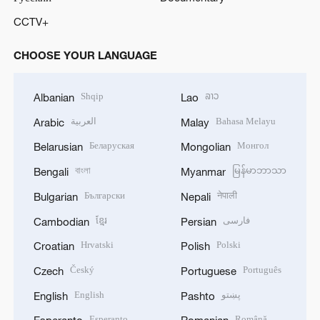
CCTV+
CHOOSE YOUR LANGUAGE
Shqip
ລາວ
Albanian
Lao
العربية
Bahasa Melayu
Arabic
Malay
Беларуская
Монгол
Belarusian
Mongolian
বাংলা
မြန်မာဘာသာ
Bengali
Myanmar
Български
नेपाली
Bulgarian
Nepali
ខ្មែរ
فارسی
Cambodian
Persian
Hrvatski
Polski
Croatian
Polish
Český
Português
Czech
Portuguese
English
پښتو
English
Pashto
Esperanto
Română