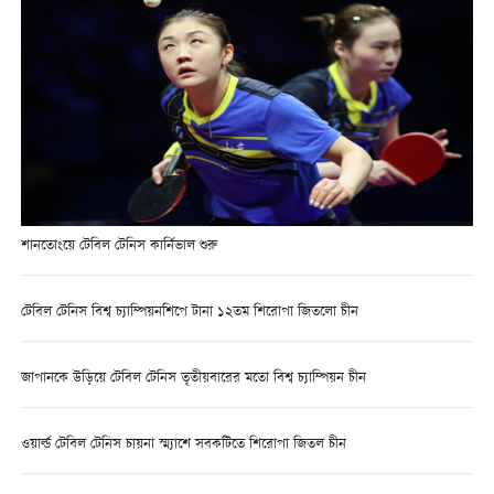
শানতোংয়ে টেবিল টেনিস কার্নিভাল শুরু
টেবিল টেনিস বিশ্ব চ্যাম্পিয়নশিপে টানা ১২তম শিরোপা জিতলো চীন
জাপানকে উড়িয়ে টেবিল টেনিস তৃতীয়বারের মতো বিশ্ব চ্যাম্পিয়ন চীন
ওয়ার্ল্ড টেবিল টেনিস চায়না স্ম্যাশে সবকটিতে শিরোপা জিতল চীন