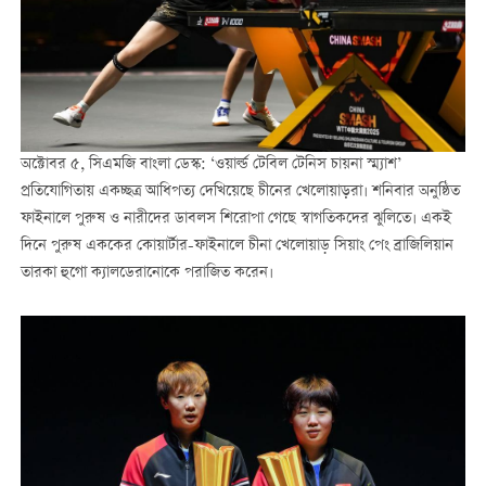
অক্টোবর ৫, সিএমজি বাংলা ডেস্ক: ‘ওয়ার্ল্ড টেবিল টেনিস চায়না স্ম্যাশ’
প্রতিযোগিতায় একচ্ছত্র আধিপত্য দেখিয়েছে চীনের খেলোয়াড়রা। শনিবার অনুষ্ঠিত
ফাইনালে পুরুষ ও নারীদের ডাবলস শিরোপা গেছে স্বাগতিকদের ঝুলিতে। একই
দিনে পুরুষ এককের কোয়ার্টার-ফাইনালে চীনা খেলোয়াড় সিয়াং পেং ব্রাজিলিয়ান
তারকা হুগো ক্যালডেরানোকে পরাজিত করেন।