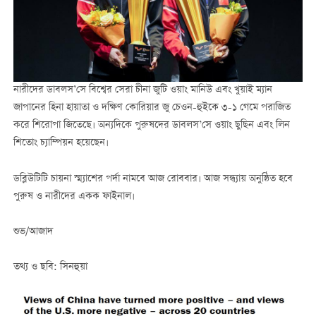
নারীদের ডাবলস’সে বিশ্বের সেরা চীনা জুটি ওয়াং মানিউ এবং খুয়াই ম্যান
জাপানের হিনা হায়াতা ও দক্ষিণ কোরিয়ার জু চেওন-হুইকে ৩-১ গেমে পরাজিত
করে শিরোপা জিতেছে। অন্যদিকে পুরুষদের ডাবলস’সে ওয়াং ছুছিন এবং লিন
শিতোং চ্যাম্পিয়ন হয়েছেন।
ডব্লিউটিটি চায়না স্ম্যাশের পর্দা নামবে আজ রোববার। আজ সন্ধ্যায় অনুষ্ঠিত হবে
পুরুষ ও নারীদের একক ফাইনাল।
শুভ/আজাদ
তথ্য ও ছবি: সিনহুয়া