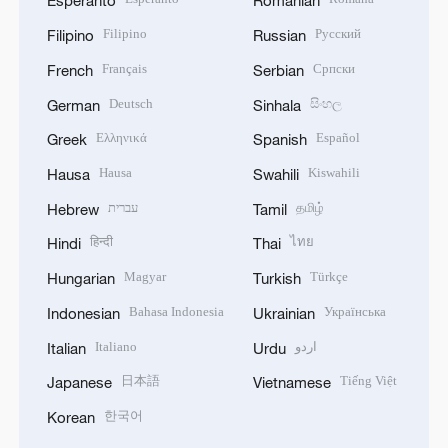
Esperanto
Romanian
Filipino
Русский
Filipino
Russian
Français
Српски
French
Serbian
Deutsch
සිංහල
German
Sinhala
Ελληνικά
Español
Greek
Spanish
Hausa
Kiswahili
Hausa
Swahili
עברית
தமிழ்
Hebrew
Tamil
हिन्दी
ไทย
Hindi
Thai
Magyar
Türkçe
Hungarian
Turkish
Bahasa Indonesia
Українська
Indonesian
Ukrainian
Italiano
اردو
Italian
Urdu
日本語
Tiếng Việt
Japanese
Vietnamese
한국어
Korean