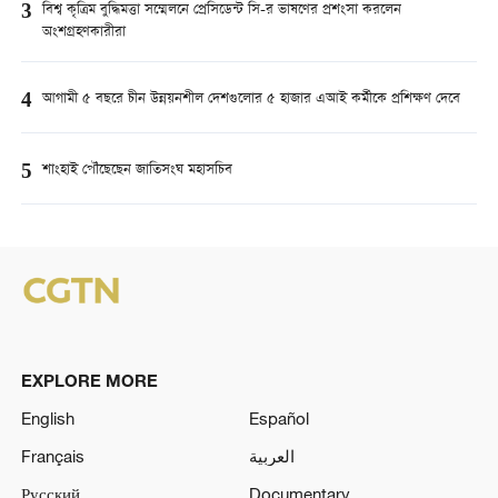
3
বিশ্ব কৃত্রিম বুদ্ধিমত্তা সম্মেলনে প্রেসিডেন্ট সি-র ভাষণের প্রশংসা করলেন
অংশগ্রহণকারীরা
4
আগামী ৫ বছরে চীন উন্নয়নশীল দেশগুলোর ৫ হাজার এআই কর্মীকে প্রশিক্ষণ দেবে
5
শাংহাই পৌঁছেছেন জাতিসংঘ মহাসচিব
EXPLORE MORE
English
Español
Français
العربية
Русский
Documentary