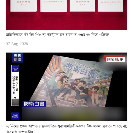
তাজিকিস্তানে ‘সি চিন পিং: দ্য গভর্ন্যান্স অব চায়না’র পঞ্চম খণ্ড নিয়ে পাঠচক্র
07-Aug-2026
অ্যানিমের প্রচ্ছদ জাপানের দ্রুতগতিতে পুনঃসামরিকীকরণের উচ্চাকাঙ্ক্ষা লুকাতে পারছে না:
সিএমজি সম্পাদকীয়