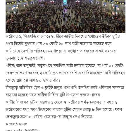
অক্টোবর ১, সিএমজি বাংলা ডেস্ক: চীনে জাতীয় দিবসের ‘গোল্ডেন উইক’ ছুটির
প্রথম দিনেই বুধবার প্রায় ৩৩ কোটি ৬০ লাখ যাত্রী যাতায়াত করেছে বলে
জানিয়েছে দেশটির পরিবহন মন্ত্রণালয়। এ সংখ্যা গত বছরের একই সময়ের
তুলনায় ১.৭ শতাংশ বেশি।
পরিসংখ্যান অনুযায়ী, সড়কপথে সর্বাধিক যাত্রী চলাচল হয়েছে, যা প্রায় ৩১ কোটি।
রেলপথে ভ্রমণ করেছে ২ কোটি ৩০ লাখের বেশি এবং বিমানযোগে যাত্রী পরিবহন
হয়েছে প্রায় ২৪ লাখ ৮০ হাজার বার।
চীনজুড়ে অতিরিক্ত ট্রেন ও ফ্লাইট চালুর পাশাপাশি জনপ্রিয় রুটে পরিবহন সক্ষমতা
বাড়ানো হয়েছে যাতে যাত্রীরা নির্বিঘ্নে ছুটি উপভোগ করতে পারেন।
জাতীয় দিবসের ছুটি সাধারণত ১ থেকে ৭ অক্টোবর পর্যন্ত চললেও এ বছর ৬
অক্টোবরের মধ্য-শরৎ উৎসবের কারণে ছুটির মেয়াদ বেড়ে ৮ দিন হয়েছে। ফলে
দেশজুড়ে ভ্রমণ ও পর্যটন খাতে ব্যাপক উচ্ছ্বাস দেখা দিয়েছে।
আজাদ/ফয়সল