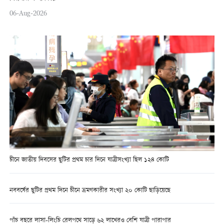
06-Aug-2026
চীনে জাতীয় দিবসের ছুটির প্রথম চার দিনে যাত্রীসংখ্যা ছিল ১২৪ কোটি
নববর্ষের ছুটির প্রথম দিনে চীনে ভ্রমণকারীর সংখ্যা ২০ কোটি ছাড়িয়েছে
পাঁচ বছরে লাসা-লিংচি রেলপথে সাড়ে ৬২ লাখেরও বেশি যাত্রী পারাপার