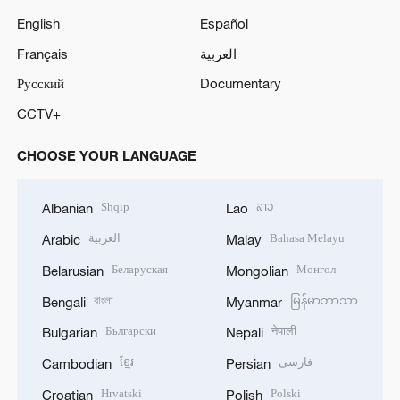
English
Español
Français
العربية
Русский
Documentary
CCTV+
CHOOSE YOUR LANGUAGE
Shqip
ລາວ
Albanian
Lao
العربية
Bahasa Melayu
Arabic
Malay
Беларуская
Монгол
Belarusian
Mongolian
বাংলা
မြန်မာဘာသာ
Bengali
Myanmar
Български
नेपाली
Bulgarian
Nepali
ខ្មែរ
فارسی
Cambodian
Persian
Hrvatski
Polski
Croatian
Polish