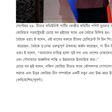
সেপ্টেম্বর ২৯: চীনের কমিউনিস্ট পার্টির কেন্দ্রীয় কমিটির পলিট ব্যুরো
কোরিয়ার পররাষ্ট্রমন্ত্রী চোয়ে সন হুইয়ের সাথে এক বৈঠকে মিলিত হন।
বৈঠকে ওয়াং ই বলেন, এই মাসের শুরুতে চীনের প্রেসিডেন্ট সি চিন প
করেছেন। বৈঠকে দু’নেতা গুরুত্বপূর্ণ ঐকমত্য অর্জন করেছেন, যা চীন-উ
ওয়াং ই বলেন, “আমাদের দায়িত্ব হলো দুই দল এবং দেশের নেতাদের গু
এবং যৌথভাবে আঞ্চলিক শান্তি ও উন্নয়নকে উত্সাহিত করা।”
চোয়ে সন হুই বলেন, দক্ষিণ কোরিয়া চীনের সাথে কৌশলগত যোগাযোগ জো
করতে এবং উত্তর কোরিয়া-চীন সম্পর্ককে একটি নতুন এবং উচ্চ-স্তরে উন
(রুবি/হাশিম/সুবর্ণা)