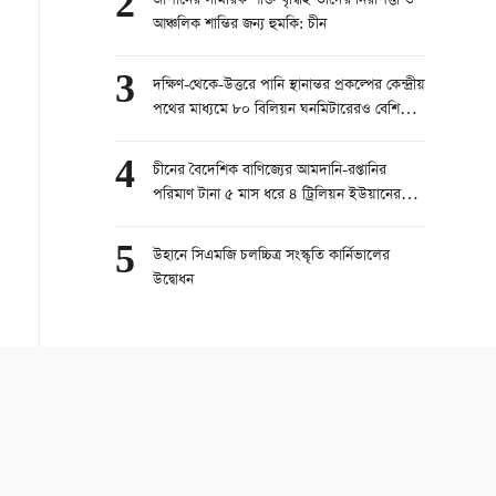
2
জাপানের সামরিক শক্তি বৃদ্ধিই তাদের নিরাপত্তা ও
আঞ্চলিক শান্তির জন্য হুমকি: চীন
3
দক্ষিণ-থেকে-উত্তরে পানি স্থানান্তর প্রকল্পের কেন্দ্রীয়
পথের মাধ্যমে ৮০ বিলিয়ন ঘনমিটারেরও বেশি
পানি স্থানান্তরিত
4
চীনের বৈদেশিক বাণিজ্যের আমদানি-রপ্তানির
পরিমাণ টানা ৫ মাস ধরে ৪ ট্রিলিয়ন ইউয়ানের
বেশি
5
উহানে সিএমজি চলচ্চিত্র সংস্কৃতি কার্নিভালের
উদ্বোধন