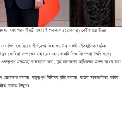
র সদস্য এবং পররাষ্ট্রমন্ত্রী ওয়াং ই গতকাল (রোববার) বেইজিংয়ে উত্তর
িং ও দক্ষিণ কোরিয়ার শীর্ষনেতা কিম জং উন একটি ঐতিহাসিক বৈঠক
ত্তর কোরিয়া সম্পর্কের উন্নয়নের জন্য একটি দিক-নির্দেশনা তৈরি করে।
রুত্বপূর্ণ ঐকমত্য বাস্তবায়ন করা, দুই জনগণের অধিকতর মঙ্গল সাধন করা
রদার করতে, বন্ধুত্বপূর্ণ বিনিময় বৃদ্ধি করতে, বাস্তব সহযোগিতা গভীর
্নীত করতে ইচ্ছুক।