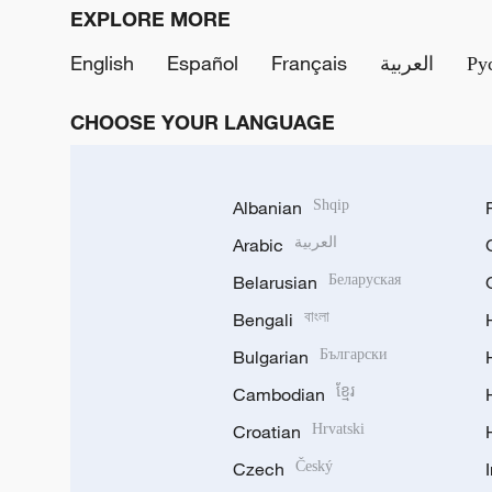
EXPLORE MORE
English
Español
Français
العربية
Ру
CHOOSE YOUR LANGUAGE
Albanian
Shqip
Arabic
العربية
Belarusian
Беларуская
Bengali
বাংলা
Bulgarian
Български
Cambodian
ខ្មែរ
Croatian
Hrvatski
Czech
Český