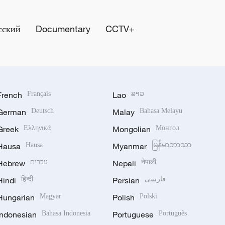
сский
Documentary
CCTV+
French
Français
Lao
ລາວ
German
Deutsch
Malay
Bahasa Melayu
Greek
Ελληνικά
Mongolian
Монгол
Hausa
Hausa
Myanmar
မြန်မာဘာသာ
Hebrew
עברית
Nepali
नेपाली
Hindi
हिन्दी
Persian
فارسی
Hungarian
Magyar
Polish
Polski
Indonesian
Bahasa Indonesia
Portuguese
Português