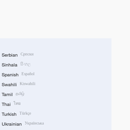
Serbian
Српски
Sinhala
සිංහල
Spanish
Español
Swahili
Kiswahili
Tamil
தமிழ்
Thai
ไทย
Turkish
Türkçe
Ukrainian
Українська