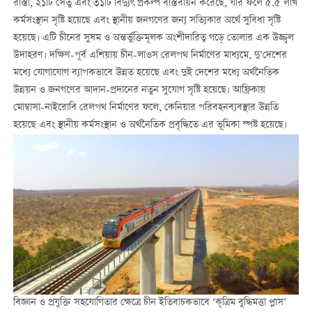
রাস্তা, ২১টি সেতু এবং ৩১টি বিদ্যুৎ প্রকল্প বাস্তবায়ন করেছে, যার ফলে ৫.৫ লাখ
কর্মসংস্থান সৃষ্টি হয়েছে এবং স্থানীয় জনগণের জন্য সত্যিকার অর্থে সুবিধা সৃষ্টি
হয়েছে। এটি চীনের সুষম ও অন্তর্ভুক্তিমূলক অংশীদারিত্ব গড়ে তোলার এক উজ্জ্বল
উদাহরণ। দক্ষিণ-পূর্ব এশিয়ায় চীন-লাওস রেলপথ নির্মাণের মাধ্যমে, দু’দেশের
মধ্যে যোগাযোগ ব্যাপকভাবে উন্নত হয়েছে এবং দুই দেশের মধ্যে অর্থনৈতিক
উন্নয়ন ও জনগণের আদান-প্রদানের নতুন সুযোগ সৃষ্টি হয়েছে। আফ্রিকায়
মোম্বাসা-নাইরোবি রেলপথ নির্মাণের ফলে, কেনিয়ার পরিবহনব্যবস্থার উন্নতি
হয়েছে এবং স্থানীয় কর্মসংস্থান ও অর্থনৈতিক প্রবৃদ্ধিতে এর ভূমিকা স্পষ্ট হয়েছে।
বিজ্ঞান ও প্রযুক্তি সহযোগিতার ক্ষেত্রে চীন ইতিবাচকভাবে ‘কৃত্রিম বুদ্ধিমত্তা প্লাস’