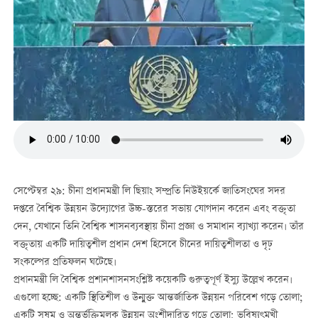
সেপ্টেম্বর ২৯: চীনা প্রধানমন্ত্রী লি ছিয়াং সম্প্রতি নিউইয়র্কে জাতিসংঘের সদর
দপ্তরে বৈশ্বিক উন্নয়ন উদ্যোগের উচ্চ-স্তরের সভায় যোগদান করেন এবং বক্তৃতা
দেন, যেখানে তিনি বৈশ্বিক শাসনব্যবস্থায় চীনা প্রজ্ঞা ও সমাধান ব্যাখ্যা করেন। তাঁর
বক্তৃতায় একটি দায়িত্বশীল প্রধান দেশ হিসেবে চীনের দায়িত্বশীলতা ও দৃঢ়
সংকল্পের প্রতিফলন ঘটেছে।
প্রধানমন্ত্রী লি বৈশ্বিক প্রশানশাসনসংশ্লিষ্ট কয়েকটি গুরুত্বপূর্ণ ইস্যু উল্লেখ করেন।
এগুলো হচ্ছে: একটি স্থিতিশীল ও উন্মুক্ত আন্তর্জাতিক উন্নয়ন পরিবেশ গড়ে তোলা;
একটি সুষম ও অন্তর্ভুক্তিমূলক উন্নয়ন অংশীদারিত্ব গড়ে তোলা; ভবিষ্যৎমুখী