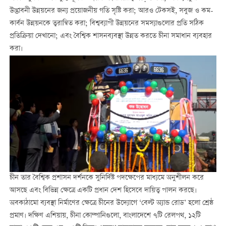
উদ্ভাবনী উন্নয়নের জন্য প্রয়োজনীয় গতি সৃষ্টি করা; আরও টেকসই, সবুজ ও কম-
কার্বন উন্নয়নকে ত্বরান্বিত করা; বিশ্বব্যাপী উন্নয়নের সমস্যাগুলোর প্রতি সঠিক
প্রতিক্রিয়া দেখানো; এবং বৈশ্বিক শাসনব্যবস্থা উন্নত করতে চীনা সমাধান ব্যবহার
করা।
চীন তার বৈশ্বিক প্রশাসন দর্শনকে সুনির্দিষ্ট পদক্ষেপের মাধ্যমে অনুশীলন করে
আসছে এবং বিভিন্ন ক্ষেত্রে একটি প্রধান দেশ হিসেবে দায়িত্ব পালন করছে।
অবকাঠামো ব্যবস্থা নির্মাণের ক্ষেত্রে চীনের উদ্যোগে ‘বেল্ট অ্যান্ড রোড’ হলো শ্রেষ্ঠ
প্রমাণ। দক্ষিণ এশিয়ায়, চীনা কোম্পানিগুলো, বাংলাদেশে ৭টি রেলপথ, ১২টি