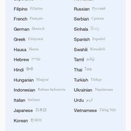
Filipino
Русский
Filipino
Russian
Français
Српски
French
Serbian
Deutsch
සිංහල
German
Sinhala
Ελληνικά
Español
Greek
Spanish
Hausa
Kiswahili
Hausa
Swahili
עברית
தமிழ்
Hebrew
Tamil
हिन्दी
ไทย
Hindi
Thai
Magyar
Türkçe
Hungarian
Turkish
Bahasa Indonesia
Українська
Indonesian
Ukrainian
Italiano
اردو
Italian
Urdu
日本語
Tiếng Việt
Japanese
Vietnamese
한국어
Korean