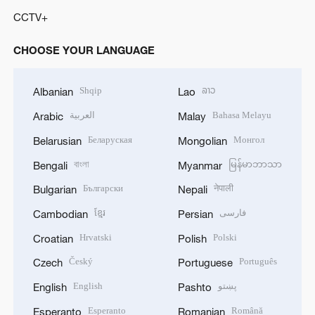
CCTV+
CHOOSE YOUR LANGUAGE
Shqip
ລາວ
Albanian
Lao
العربية
Bahasa Melayu
Arabic
Malay
Беларуская
Монгол
Belarusian
Mongolian
বাংলা
မြန်မာဘာသာ
Bengali
Myanmar
Български
नेपाली
Bulgarian
Nepali
ខ្មែរ
فارسی
Cambodian
Persian
Hrvatski
Polski
Croatian
Polish
Český
Português
Czech
Portuguese
English
پښتو
English
Pashto
Esperanto
Română
Esperanto
Romanian