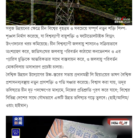
সবুজ উন্নয়নের ক্ষেত্রে চীন বিশ্বের বৃহত্তম ও সবচেয়ে সম্পূর্ণ নতুন শক্তি শিল্প-
শৃঙ্খল নির্মাণ করেছে, যা বিশ্বব্যাপী বায়ুশক্তি ও ফটোভোলটাইক বিদ্যুৎ
উৎপাদনের খরচ কমিয়েছে। চীন বিশ্বব্যাপী জলবায়ু শাসনেও সক্রিয়ভাবে
অংশগ্রহণ করে, জাতিসংঘের জলবায়ু পরিবর্তন কাঠামো কনভেনশন ও এর
প্যারিস চুক্তিকে আন্তরিকতার সাথে বাস্তবায়ন করে, ও জলবায়ু পরিবর্তন
মোকাবিলায় অসাধারণ প্রচেষ্টা চালায়।
বৈশ্বিক উন্নয়ন উদ্যোগের উচ্চ-স্তরের সভায় প্রধানমন্ত্রী লি ছিয়াংয়ের ভাষণ বৈশ্বিক
প্রশাসনব্যবস্থায় নতুন প্রাণশক্তি ও গতি সঞ্চার করেছে। বিশ্বাস করা যায়, অদূর
ভবিষ্যতে চীন দৃঢ় পদক্ষেপের মাধ্যমে, নিজের প্রতিশ্রুতি পূরণ করে যাবে; বিশ্বের
বিভিন্ন দেশের সাথে যৌথভাবে একটি উন্নত ভবিষ্যত গড়ে তুলবে। (ছাই/আলিম/
ওয়াং হাইমান)