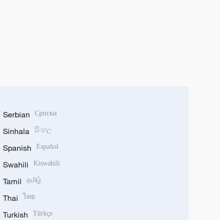
Serbian
Српски
Sinhala
සිංහල
Spanish
Español
Swahili
Kiswahili
Tamil
தமிழ்
Thai
ไทย
Turkish
Türkçe