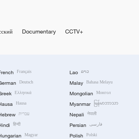
сский
Documentary
CCTV+
French
Français
Lao
ລາວ
German
Deutsch
Malay
Bahasa Melayu
Greek
Ελληνικά
Mongolian
Монгол
Hausa
Hausa
Myanmar
မြန်မာဘာသာ
Hebrew
עברית
Nepali
नेपाली
Hindi
हिन्दी
Persian
فارسی
Hungarian
Magyar
Polish
Polski