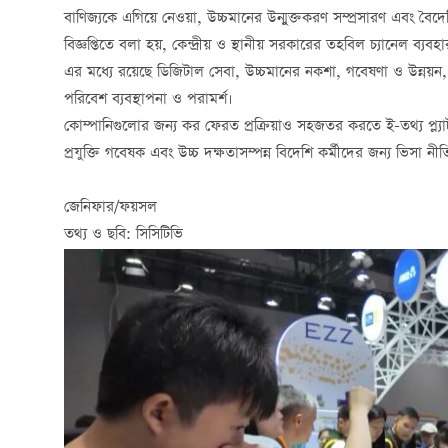
বাণিজ্যকে এগিয়ে নেওয়া, উচ্চমানের উন্মুক্তকরণ সম্প্রসারণ এবং বৈদে
বিজ্ঞপ্তিতে বলা হয়, কেন্দ্রীয় ও স্থানীয় সরকারের তহবিল চ্যানেল ব
এর মধ্যে রয়েছে ডিজিটাল সেবা, উচ্চমানের নকশা, গবেষণা ও উন্নয়ন, সা
পরিবেশ ব্যবস্থাপনা ও পরামর্শ।
কোম্পানিগুলোর জন্য কর ফেরত প্রক্রিয়াও সহজতর করতে ই-তথ্য প্ল্যাটফ
প্রযুক্তি গবেষক এবং উচ্চ দক্ষতাসম্পন্ন বিদেশি কর্মীদের জন্য ভিস
জেনিফার/ফয়সল
তথ্য ও ছবি: সিসিটিভি