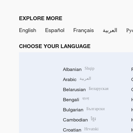
EXPLORE MORE
English
Español
Français
العربية
Ру
CHOOSE YOUR LANGUAGE
Albanian
Shqip
Arabic
العربية
Belarusian
Беларуская
Bengali
বাংলা
Bulgarian
Български
Cambodian
ខ្មែរ
Croatian
Hrvatski