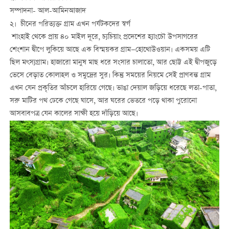
সম্পাদনা- আল-আমিনআজাদ
২। চীনের পরিত্যক্ত গ্রাম এখন পর্যটকদের স্বর্গ
শাংহাই থেকে প্রায় ৪০ মাইল দূরে, চ্যচিয়াং প্রদেশের হ্যাংচৌ উপসাগরের
শেংশান দ্বীপে লুকিয়ে আছে এক বিস্ময়কর গ্রাম—হোথোউওয়ান। একসময় এটি
ছিল মৎস্যগ্রাম। হাজারো মানুষ মাছ ধরে সংসার চালাতো, আর ছোট্ট এই দ্বীপজুড়ে
ভেসে বেড়াত কোলাহল ও সমুদ্রের সুর। কিন্তু সময়ের নিয়মে সেই প্রাণবন্ত গ্রাম
এখন যেন প্রকৃতির আঁচলে হারিয়ে গেছে। ভাঙা দেয়াল জড়িয়ে ধরেছে লতা-পাতা,
সরু মাটির পথ ঢেকে গেছে ঘাসে, আর ঘরের ভেতরে পড়ে থাকা পুরোনো
আসবাবপত্র যেন কালের সাক্ষী হয়ে দাঁড়িয়ে আছে।