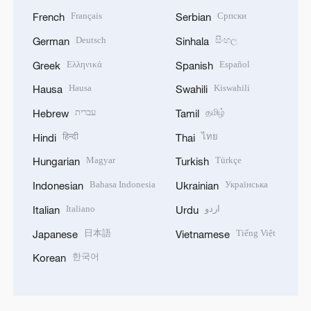
Français
Српски
French
Serbian
Deutsch
සිංහල
German
Sinhala
Ελληνικά
Español
Greek
Spanish
Hausa
Kiswahili
Hausa
Swahili
עברית
தமிழ்
Hebrew
Tamil
हिन्दी
ไทย
Hindi
Thai
Magyar
Türkçe
Hungarian
Turkish
Bahasa Indonesia
Українська
Indonesian
Ukrainian
Italiano
اردو
Italian
Urdu
日本語
Tiếng Việt
Japanese
Vietnamese
한국어
Korean