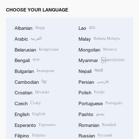
CHOOSE YOUR LANGUAGE
Shqip
ລາວ
Albanian
Lao
العربية
Bahasa Melayu
Arabic
Malay
Беларуская
Монгол
Belarusian
Mongolian
বাংলা
မြန်မာဘာသာ
Bengali
Myanmar
Български
नेपाली
Bulgarian
Nepali
ខ្មែរ
فارسی
Cambodian
Persian
Hrvatski
Polski
Croatian
Polish
Český
Português
Czech
Portuguese
English
پښتو
English
Pashto
Esperanto
Română
Esperanto
Romanian
Filipino
Русский
Filipino
Russian