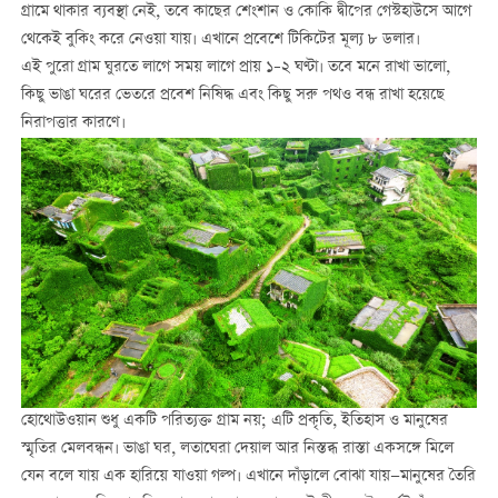
গ্রামে থাকার ব্যবস্থা নেই, তবে কাছের শেংশান ও কোকি দ্বীপের গেস্টহাউসে আগে
থেকেই বুকিং করে নেওয়া যায়। এখানে প্রবেশে টিকিটের মূল্য ৮ ডলার।
এই পুরো গ্রাম ঘুরতে লাগে সময় লাগে প্রায় ১–২ ঘণ্টা। তবে মনে রাখা ভালো,
কিছু ভাঙা ঘরের ভেতরে প্রবেশ নিষিদ্ধ এবং কিছু সরু পথও বন্ধ রাখা হয়েছে
নিরাপত্তার কারণে।
হোথোউওয়ান শুধু একটি পরিত্যক্ত গ্রাম নয়; এটি প্রকৃতি, ইতিহাস ও মানুষের
স্মৃতির মেলবন্ধন। ভাঙা ঘর, লতাঘেরা দেয়াল আর নিস্তব্ধ রাস্তা একসঙ্গে মিলে
যেন বলে যায় এক হারিয়ে যাওয়া গল্প। এখানে দাঁড়ালে বোঝা যায়—মানুষের তৈরি