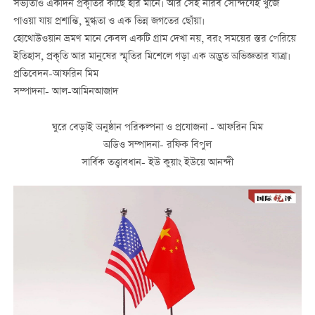
সভ্যতাও একদিন প্রকৃতির কাছে হার মানে। আর সেই নীরব সৌন্দর্যেই খুঁজে
পাওয়া যায় প্রশান্তি, মুগ্ধতা ও এক ভিন্ন জগতের ছোঁয়া।
হোথোউওয়ান ভ্রমণ মানে কেবল একটি গ্রাম দেখা নয়, বরং সময়ের স্তর পেরিয়ে
ইতিহাস, প্রকৃতি আর মানুষের স্মৃতির মিশেলে গড়া এক অদ্ভুত অভিজ্ঞতার যাত্রা।
প্রতিবেদন-আফরিন মিম
সম্পাদনা- আল-আমিনআজাদ
ঘুরে বেড়াই অনুষ্ঠান পরিকল্পনা ও প্রযোজনা - আফরিন মিম
অডিও সম্পাদনা- রফিক বিপুল
সার্বিক তত্ত্বাবধান- ইউ কুয়াং ইউয়ে আনন্দী