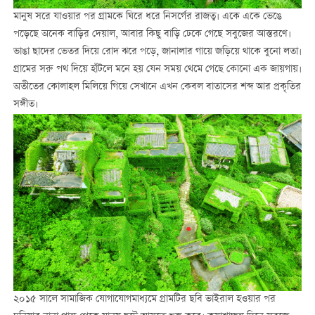
মানুষ সরে যাওয়ার পর গ্রামকে ঘিরে ধরে নিসর্গের রাজত্ব। একে একে ভেঙে
পড়েছে অনেক বাড়ির দেয়াল, আবার কিছু বাড়ি ঢেকে গেছে সবুজের আস্তরণে।
ভাঙা ছাদের ভেতর দিয়ে রোদ ঝরে পড়ে, জানালার গায়ে জড়িয়ে থাকে বুনো লতা।
গ্রামের সরু পথ দিয়ে হাঁটলে মনে হয় যেন সময় থেমে গেছে কোনো এক জায়গায়।
অতীতের কোলাহল মিলিয়ে গিয়ে সেখানে এখন কেবল বাতাসের শব্দ আর প্রকৃতির
সঙ্গীত।
২০১৫ সালে সামাজিক যোগাযোগমাধ্যমে গ্রামটির ছবি ভাইরাল হওয়ার পর