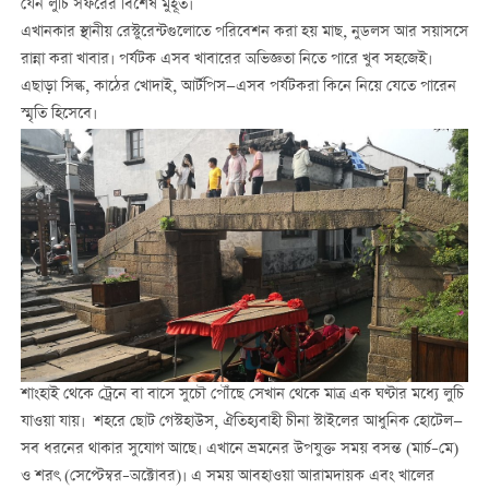
যেন লুচি সফরের বিশেষ মুহূর্ত।
এখানকার স্থানীয় রেস্টুরেন্টগুলোতে পরিবেশন করা হয় মাছ, নুডলস আর সয়াসসে
রান্না করা খাবার। পর্যটক এসব খাবারের অভিজ্ঞতা নিতে পারে খুব সহজেই।
এছাড়া সিল্ক, কাঠের খোদাই, আর্টপিস—এসব পর্যটকরা কিনে নিয়ে যেতে পারেন
স্মৃতি হিসেবে।
শাংহাই থেকে ট্রেনে বা বাসে সুচৌ পৌঁছে সেখান থেকে মাত্র এক ঘণ্টার মধ্যে লুচি
যাওয়া যায়। শহরে ছোট গেস্টহাউস, ঐতিহ্যবাহী চীনা স্টাইলের আধুনিক হোটেল—
সব ধরনের থাকার সুযোগ আছে। এখানে ভ্রমনের উপযুক্ত সময় বসন্ত (মার্চ–মে)
ও শরৎ (সেপ্টেম্বর–অক্টোবর)। এ সময় আবহাওয়া আরামদায়ক এবং খালের