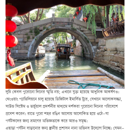
লুচি কেবল পুরোনো দিনের স্মৃতি নয়; এখানে যুক্ত হয়েছে আধুনিক আকর্ষণও।
থেংওয়াং প্যাভিলিয়নে চালু হয়েছে ডিজিটাল ইমার্সিভ ট্যুর, যেখানে আলোকসজ্জা,
সাউন্ড সিস্টেম ও ভার্চুয়াল প্রদর্শনীর মাধ্যমে দর্শকরা পুরোনো দিনের পরিবেশে
প্রবেশ করেন। রাতে পুরো শহর রঙিন আলোয় আলোকিত হয়ে ওঠে—যা
পর্যটকদের জন্য ভ্রমণের অভিজ্ঞতাকে করে আরও সমৃদ্ধ।
এছাড়া পর্যটন বাড়ানোর জন্য স্থানীয় প্রশাসন নানা অভিনব উদ্যোগ নিচ্ছে। যেমন—