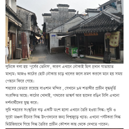
লুচিকে বলা হয় 'পূর্বের ভেনিস', কারণ এখানে নৌকাই ছিল প্রধান যাতায়াত
মাধ্যম। আজও কাঠের ছোট নৌকায় চড়ে খালের জলে ভ্রমণ করলে মনে হয় সময়
পেছনে ফিরে গেছে।
শহরের ভেতরে রয়েছে বাওশান মন্দির , যেখানে ৯ম শতাব্দীর প্রাচীন বুদ্ধমূর্তি
সংরক্ষিত আছে। কাঠের খোদাই, পাথরের ভাস্কর্য আর ছাদের রঙিন টালি এখনো
দর্শনার্থীদের মুগ্ধ করে।
লুচি শহরের সংস্কৃতির বড় একটি অংশ হলো এখানে তৈরি হওয়া সিল্ক। লুচি ও
সুচৌ অঞ্চল চীনের সিল্ক উৎপাদনের জন্য বিশ্বজুড়ে খ্যাত। এখনো পর্যটকরা সিল্ক
মিউজিয়ামে গিয়ে সিল্ক তৈরির প্রাচীন কৌশল কাছ থেকে দেখতে পারেন।