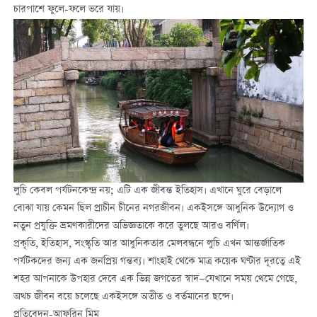
চারপাশে ফুলে-ফলে ভরে যায়।
লুচি কেবল পর্যটনকেন্দ্র নয়; এটি এক জীবন্ত ইতিহাস। এখানে ঘুরে বেড়ালে
বোঝা যায় কেমন ছিল প্রাচীন চীনের নগরজীবন। একইসঙ্গে আধুনিক উদ্যোগ ও
নতুন প্রযুক্তি ভ্রমণকারীদের অভিজ্ঞতাকে করে তুলছে আরও বর্ণিল।
প্রকৃতি, ইতিহাস, সংস্কৃতি আর আধুনিকতার মেলবন্ধনে লুচি এখন আন্তর্জাতিক
পর্যটকদের জন্য এক জনপ্রিয় গন্তব্য। শাংহাই থেকে মাত্র কয়েক ঘণ্টার দূরত্বে এই
শহর আপনাকে উপহার দেবে এক ভিন্ন জগতের স্বাদ—যেখানে সময় থেমে গেছে,
অথচ জীবন বয়ে চলেছে একইসঙ্গে অতীত ও বর্তমানের ছন্দে।
প্রতিবেদন-আফরিন মিম