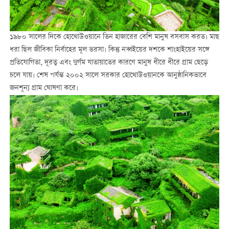
১৯৮০ সালের দিকে হোথোউওয়ানে তিন হাজারের বেশি মানুষ বসবাস করত। মাছ
ধরা ছিল জীবিকা নির্বাহের মূল ভরসা। কিন্তু নব্বইয়ের দশকে শাংহাইয়ের সঙ্গে
প্রতিযোগিতা, দূরত্ব এবং দুর্গম যাতায়াতের কারণে মানুষ ধীরে ধীরে গ্রাম ছেড়ে
চলে যায়। শেষ পর্যন্ত ২০০২ সালে সরকার হোথোউওয়ানকে আনুষ্ঠানিকভাবে
জনশূন্য গ্রাম ঘোষণা করে।