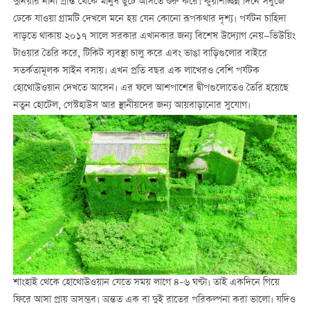
দুনিয়ার নানা প্রান্ত থেকে মানুষ ছুটে আসতে শুরু করে। কুয়াশাচ্ছন্ন দিনে সবুজে
ঢেকে যাওয়া গ্রামটি দেখলে মনে হয় যেন কোনো রূপকথার দৃশ্য। পর্যটন চাহিদা
বাড়তে থাকায় ২০১৭ সালে সরকার এখানকার জন্য বিশেষ উদ্যোগ নেয়—ভিউয়িং
টাওয়ার তৈরি করে, টিকিট ব্যবস্থা চালু করে এবং ভাঙা বাড়িগুলোর বাইরে
সতর্কতামূলক সাইন বসায়। এখন প্রতি বছর এক লাখেরও বেশি পর্যটক
হোথোউওয়ান দেখতে আসেন। এর ফলে আশপাশের দ্বীপগুলোতেও তৈরি হয়েছে
নতুন হোটেল, গেস্টহাউস আর স্থানীয়দের জন্য আয়বাড়ানোর সুযোগ।
শাংহাই থেকে হোথোউওয়ান যেতে সময় লাগে ৪–৬ ঘণ্টা। তাই একদিনে গিয়ে
ফিরে আসা প্রায় অসম্ভব। অন্তত এক বা দুই রাতের পরিকল্পনা করা ভালো। যদিও