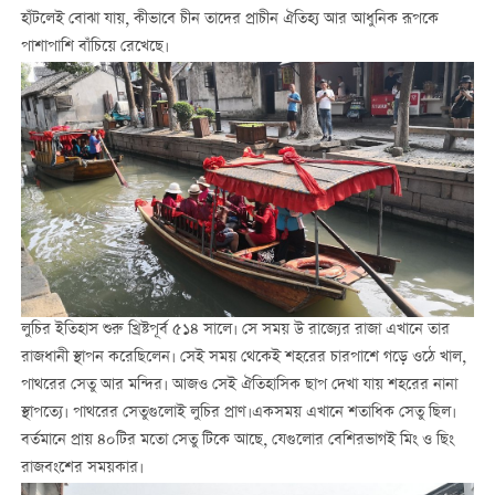
হাঁটলেই বোঝা যায়, কীভাবে চীন তাদের প্রাচীন ঐতিহ্য আর আধুনিক রূপকে
পাশাপাশি বাঁচিয়ে রেখেছে।
লুচির ইতিহাস শুরু খ্রিষ্টপূর্ব ৫১৪ সালে। সে সময় উ রাজ্যের রাজা এখানে তার
রাজধানী স্থাপন করেছিলেন। সেই সময় থেকেই শহরের চারপাশে গড়ে ওঠে খাল,
পাথরের সেতু আর মন্দির। আজও সেই ঐতিহাসিক ছাপ দেখা যায় শহরের নানা
স্থাপত্যে। পাথরের সেতুগুলোই লুচির প্রাণ।একসময় এখানে শতাধিক সেতু ছিল।
বর্তমানে প্রায় ৪০টির মতো সেতু টিকে আছে, যেগুলোর বেশিরভাগই মিং ও ছিং
রাজবংশের সময়কার।