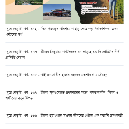
‘ঘুরে বেড়াই’ পর্ব- ১৪২ - তিন প্রজন্মের পরিশ্রমে পাহাড় কেটে গড়া ‘আকাশপথ’ এখন
পর্যটনের স্বর্গ
‘ঘুরে বেড়াই’ পর্ব- ১৭৭ – চীনের সিছুয়ানে পর্যটকদের মন কাড়ছে ১০ কিলোমিটার দীর্ঘ
গ্রাফিতি দেয়াল
‘ঘুরে বেড়াই’ পর্ব- ১৪৮ - পাই জনগোষ্ঠীর হাজার বছরের নকশার গ্রাম চৌছেং
‘ঘুরে বেড়াই’ পর্ব- ১৬৭ - চীনের স্কুলগুলোতে প্রথমবারের মতো ‘বসন্তকালীন: শিক্ষা ও
পর্যটনের নতুন দিগন্ত
‘ঘুরে বেড়াই’ পর্ব- ১৩৬ - চীনের হুয়াংশানে স্বপ্নময় জীবনের খোঁজে এক ফরাসি ভ্রমণকারী