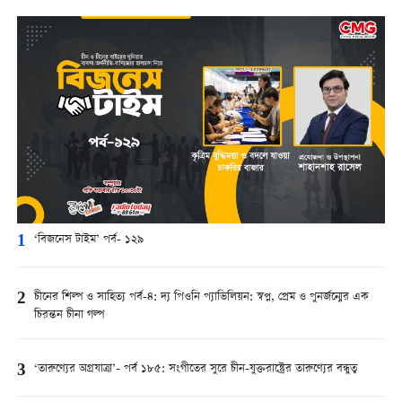
1
‘বিজনেস টাইম’ পর্ব- ১২৯
2
চীনের শিল্প ও সাহিত্য পর্ব-৪: দ্য পিওনি প্যাভিলিয়ন: স্বপ্ন, প্রেম ও পুনর্জন্মের এক
চিরন্তন চীনা গল্প
3
‘তারুণ্যের অগ্রযাত্রা’- পর্ব ১৮৫: সংগীতের সুরে চীন-যুক্তরাষ্ট্রের তারুণ্যের বন্ধুত্ব