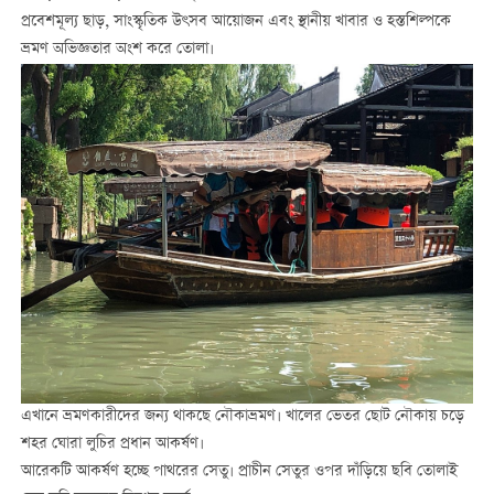
প্রবেশমূল্য ছাড়, সাংস্কৃতিক উৎসব আয়োজন এবং স্থানীয় খাবার ও হস্তশিল্পকে
ভ্রমণ অভিজ্ঞতার অংশ করে তোলা।
এখানে ভ্রমণকারীদের জন্য থাকছে নৌকাভ্রমণ। খালের ভেতর ছোট নৌকায় চড়ে
শহর ঘোরা লুচির প্রধান আকর্ষণ।
আরেকটি আকর্ষণ হচ্ছে পাথরের সেতু। প্রাচীন সেতুর ওপর দাঁড়িয়ে ছবি তোলাই