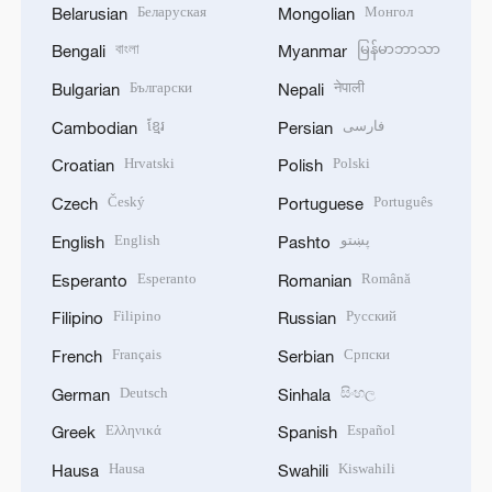
Беларуская
Монгол
Belarusian
Mongolian
বাংলা
မြန်မာဘာသာ
Bengali
Myanmar
Български
नेपाली
Bulgarian
Nepali
ខ្មែរ
فارسی
Cambodian
Persian
Hrvatski
Polski
Croatian
Polish
Český
Português
Czech
Portuguese
English
پښتو
English
Pashto
Esperanto
Română
Esperanto
Romanian
Filipino
Русский
Filipino
Russian
Français
Српски
French
Serbian
Deutsch
සිංහල
German
Sinhala
Ελληνικά
Español
Greek
Spanish
Hausa
Kiswahili
Hausa
Swahili