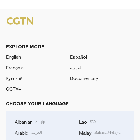
EXPLORE MORE
English
Español
Français
العربية
Русский
Documentary
CCTV+
CHOOSE YOUR LANGUAGE
Shqip
ລາວ
Albanian
Lao
العربية
Bahasa Melayu
Arabic
Malay