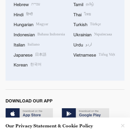
עברית
தமிழ்
Hebrew
Tamil
हिन्दी
ไทย
Hindi
Thai
Magyar
Türkçe
Hungarian
Turkish
Bahasa Indonesia
Українська
Indonesian
Ukrainian
Italiano
اردو
Italian
Urdu
日本語
Tiếng Việt
Japanese
Vietnamese
한국어
Korean
DOWNLOAD OUR APP
Our Privacy Statement & Cookie Policy