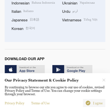
Bahasa Indonesia
Українська
Indonesian
Ukrainian
Italiano
اردو
Italian
Urdu
日本語
Tiếng Việt
Japanese
Vietnamese
한국어
Korean
DOWNLOAD OUR APP
Our Privacy Statement & Cookie Policy
By continuing to browse our site you agree to our use of cookies, revised
Privacy Policy and Terms of Use. You can change your cookie settings
through your browser.
© China Radio International.CRI. All Rights Reserved. 16A
Shijingshan Road, Beijing, China. 100040
Privacy Policy
Terms of Use
I agree