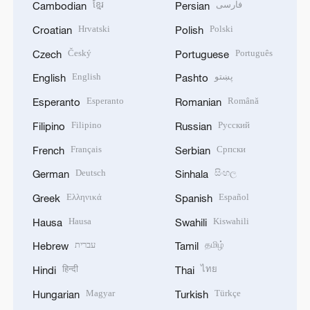
ខ្មែរ
فارسی
Cambodian
Persian
Hrvatski
Polski
Croatian
Polish
Český
Português
Czech
Portuguese
English
پښتو
English
Pashto
Esperanto
Română
Esperanto
Romanian
Filipino
Русский
Filipino
Russian
Français
Српски
French
Serbian
Deutsch
සිංහල
German
Sinhala
Ελληνικά
Español
Greek
Spanish
Hausa
Kiswahili
Hausa
Swahili
עברית
தமிழ்
Hebrew
Tamil
हिन्दी
ไทย
Hindi
Thai
Magyar
Türkçe
Hungarian
Turkish