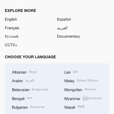
EXPLORE MORE
English
Español
Français
العربية
Русский
Documentary
CCTV+
CHOOSE YOUR LANGUAGE
Shqip
ລາວ
Albanian
Lao
العربية
Bahasa Melayu
Arabic
Malay
Беларуская
Монгол
Belarusian
Mongolian
বাংলা
မြန်မာဘာသာ
Bengali
Myanmar
Български
नेपाली
Bulgarian
Nepali