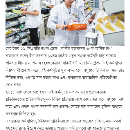
সেপ্টেম্বর ২১, সিএমজি বাংলা ডেস্ক: রোগীর স্বজনদের ওপর আর্থিক চাপ
কমানোর লক্ষ্যে চীন সরকার ১১তম জাতীয় ওষুধ সংগ্রহ কর্মসূচি চালু করেছে।
শনিবার চীনের ন্যাশনাল হেলথকেয়ার সিকিউরিটি অ্যাডমিনিস্ট্রেশন এই কর্মসূচির
নিয়মাবলী প্রকাশ করে। এই কর্মসূচির মূল লক্ষ্য হলো ওষুধের ক্লিনিক্যাল সরবরাহ
নিশ্চিত করা, গুণগত মান বজায় রাখা এবং বাজারের অস্বাভাবিক প্রতিযোগিতা
রোধ করা।
২০১৮ সাল থেকে চালু হওয়া এই কর্মসূচির মাধ্যমে ওষুধ প্রস্তুতকারক
প্রতিষ্ঠানগুলো প্রতিযোগিতামূলক বিডিং প্রক্রিয়ায় অংশ নেয়। এর ফলে ওষুধের দাম
কমে এবং প্রধান প্রধান সরকারি হাসপাতালগুলোতে বড় আকারের চুক্তির মাধ্যমে
সরবরাহ নিশ্চিত হয়।
এবারকার কর্মসূচিতে, চিকিৎসা প্রতিষ্ঠানগুলো তাদের ওষুধের চাহিদা, নাম অথবা
পছন্দের ব্র্যান্ড উল্লেখ করে জানাতে পারবে। যদি কোনো হাসপাতালের পছন্দের