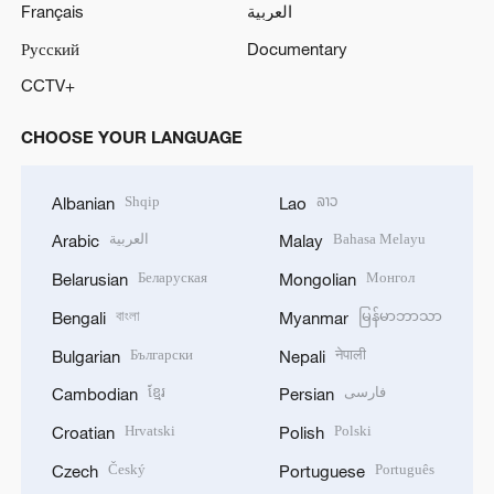
Français
العربية
Русский
Documentary
CCTV+
CHOOSE YOUR LANGUAGE
Shqip
ລາວ
Albanian
Lao
العربية
Bahasa Melayu
Arabic
Malay
Беларуская
Монгол
Belarusian
Mongolian
বাংলা
မြန်မာဘာသာ
Bengali
Myanmar
Български
नेपाली
Bulgarian
Nepali
ខ្មែរ
فارسی
Cambodian
Persian
Hrvatski
Polski
Croatian
Polish
Český
Português
Czech
Portuguese