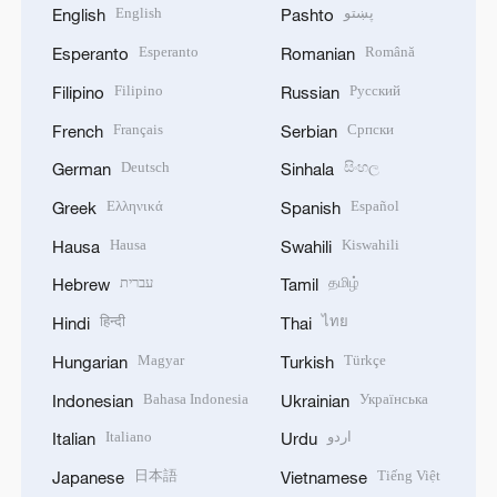
English
پښتو
English
Pashto
Esperanto
Română
Esperanto
Romanian
Filipino
Русский
Filipino
Russian
Français
Српски
French
Serbian
Deutsch
සිංහල
German
Sinhala
Ελληνικά
Español
Greek
Spanish
Hausa
Kiswahili
Hausa
Swahili
עברית
தமிழ்
Hebrew
Tamil
हिन्दी
ไทย
Hindi
Thai
Magyar
Türkçe
Hungarian
Turkish
Bahasa Indonesia
Українська
Indonesian
Ukrainian
Italiano
اردو
Italian
Urdu
日本語
Tiếng Việt
Japanese
Vietnamese