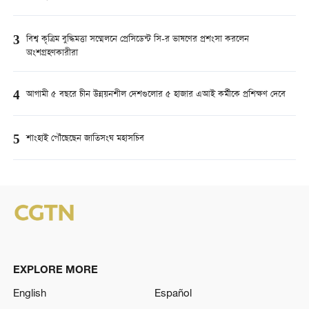
3
বিশ্ব কৃত্রিম বুদ্ধিমত্তা সম্মেলনে প্রেসিডেন্ট সি-র ভাষণের প্রশংসা করলেন
অংশগ্রহণকারীরা
4
আগামী ৫ বছরে চীন উন্নয়নশীল দেশগুলোর ৫ হাজার এআই কর্মীকে প্রশিক্ষণ দেবে
5
শাংহাই পৌঁছেছেন জাতিসংঘ মহাসচিব
EXPLORE MORE
English
Español