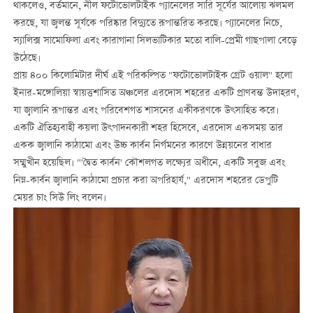
থাকলেও, বর্তমানে, নীল ফটোভোলটাইক প্যানেলের সারি সূর্যের আলোয় ঝলমল
করছে, যা জ্বলন্ত সূর্যকে পরিষ্কার বিদ্যুতে রূপান্তরিত করছে। প্যানেলের নিচে,
স্যালিক্স সামোফিলা এবং কারাগানা সিলভাটিকার মতো বালি-প্রেমী গাছপালা বেড়ে
উঠেছে।
প্রায় ৪০০ কিলোমিটার দীর্ঘ এই পরিকল্পিত "ফটোভোলটাইক গ্রেট ওয়াল" হলো
ইনার-মঙ্গোলিয়া স্বায়ত্তশাসিত অঞ্চলের এরদোস শহরের একটি প্রাণবন্ত উদাহরণ,
যা জ্বালানি রূপান্তর এবং পরিবেশগত শাসনের একীকরণকে উৎসাহিত করে।
একটি ঐতিহ্যবাহী কয়লা উৎপাদনকারী শহর হিসেবে, এরদোস একসময় তার
একক জ্বালানি কাঠামো এবং উচ্চ কার্বন নির্গমনের কারণে উন্নয়নের বাধার
সম্মুখীন হয়েছিল। "'দ্বৈত কার্বন' কৌশলগত লক্ষ্যের অধীনে, একটি সবুজ এবং
নিম্ন-কার্বন জ্বালানি কাঠামো প্রচার করা অপরিহার্য," এরদোস শহরের ডেপুটি
মেয়র চাং সিউ লিং বলেন।