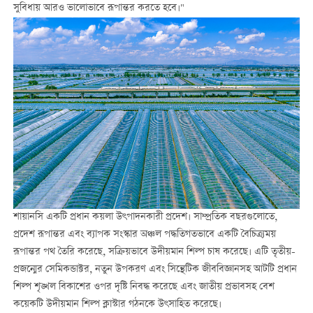
সুবিধায় আরও ভালোভাবে রূপান্তর করতে হবে।"
শায়ানসি একটি প্রধান কয়লা উৎপাদনকারী প্রদেশ। সাম্প্রতিক বছরগুলোতে,
প্রদেশ রূপান্তর এবং ব্যাপক সংস্কার অঞ্চল পদ্ধতিগতভাবে একটি বৈচিত্র্যময়
রূপান্তর পথ তৈরি করেছে, সক্রিয়ভাবে উদীয়মান শিল্প চাষ করেছে। এটি তৃতীয়-
প্রজন্মের সেমিকন্ডাক্টর, নতুন উপকরণ এবং সিন্থেটিক জীববিজ্ঞানসহ আটটি প্রধান
শিল্প শৃঙ্খল বিকাশের ওপর দৃষ্টি নিবদ্ধ করেছে এবং জাতীয় প্রভাবসহ বেশ
কয়েকটি উদীয়মান শিল্প ক্লাস্টার গঠনকে উৎসাহিত করেছে।