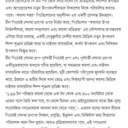
চীনের প্রেসিডেন্ট সি চিন পিং জোর দিয়ে বলেন যে ঐতিহ্যবাহী শিল্পের রূপান্তর
এবং আপগ্রেডেশন নতুন উৎপাদনশীলতার বিকাশের দিকে পরিচালিত করতে
পারে। "কয়লা শহর" পিংতিংশানের অনুশীলন এর একটি প্রাণবন্ত উদাহরণ।
চীন পিংমেই শেনমা গ্রুপের ওপর নির্ভর করে, পিংতিংশান "কয়লার উপর
নির্ভরশীলতা, কয়লা সম্প্রসারণ এবং কয়লা অতিক্রম" এর কৌশলগত রূপান্তরকে
এগিয়ে নিয়ে চলেছে, একটি নেতৃস্থানীয় দেশীয় কয়লা-ভিত্তিক নতুন উপকরণ
শিল্প শৃঙ্খল প্রতিষ্ঠা করে যা নাইলন রাসায়নিক, কার্বন উপকরণ এবং সিলিকন
উপকরণ বিস্তৃত করে।
চীন পিংমেই শেনমা গ্রুপ পূর্ববর্তী পিংমেই গ্রুপ এবং পূর্ববর্তী শেনমা গ্রুপের
একীভূতকরণের মাধ্যমে গঠিত হয়েছিল, যা যথাক্রমে কয়লা এবং নাইলন
রাসায়নিক খাতে পরিচালিত হয়েছিল। দুটি কোম্পানি পরিপূরক জ্বালানি ব্যবহার
করে, উজানে ও ভাটির দিকে বাধা ভেঙে এবং বিশ্বব্যাপী অনন্য কয়লা-ভিত্তিক
নাইলন রাসায়নিক শিল্প শৃঙ্খল প্রতিষ্ঠা করে।
"১.৩৩ টন পরিষ্কার কয়লা থেকে এক টন কোক এবং ৪০০ ঘনমিটার কোক
ওভেন গ্যাস তৈরি করা যায়, যা থেকে মিথেন এবং হাইড্রোজেনের মতো উচ্চ-মূল্য
সংযোজিত পণ্যগুলোকে আলাদা করা যেতে পারে,"- এভাবে ব্যাখ্যা করেন চীনের
পিংমেই শেনমা গ্রুপের বিজ্ঞান, প্রযুক্তি, উদ্ভাবন এবং ডিজিটাল তথ্য বিভাগের
পরিচালক ফ্যান সিন ছুয়ান। আরও প্রক্রিয়াকরণের পরে, এই পণ্যগুলো