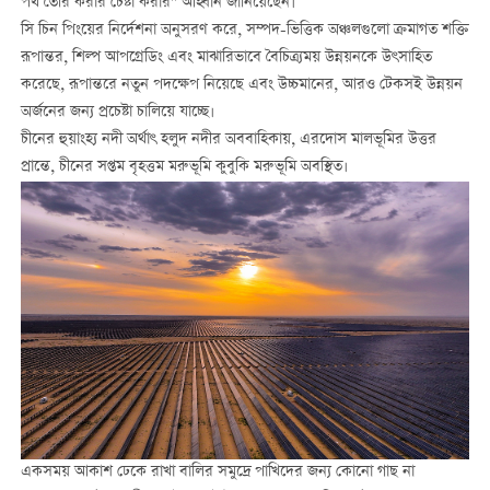
পথ তৈরি করার চেষ্টা করার" আহ্বান জানিয়েছেন।
সি চিন পিংয়ের নির্দেশনা অনুসরণ করে, সম্পদ-ভিত্তিক অঞ্চলগুলো ক্রমাগত শক্তি
রূপান্তর, শিল্প আপগ্রেডিং এবং মাঝারিভাবে বৈচিত্র্যময় উন্নয়নকে উৎসাহিত
করেছে, রূপান্তরে নতুন পদক্ষেপ নিয়েছে এবং উচ্চমানের, আরও টেকসই উন্নয়ন
অর্জনের জন্য প্রচেষ্টা চালিয়ে যাচ্ছে।
চীনের হুয়াংহ্য নদী অর্থাৎ হলুদ নদীর অববাহিকায়, এরদোস মালভূমির উত্তর
প্রান্তে, চীনের সপ্তম বৃহত্তম মরুভূমি কুবুকি মরুভূমি অবস্থিত।
একসময় আকাশ ঢেকে রাখা বালির সমুদ্রে পাখিদের জন্য কোনো গাছ না