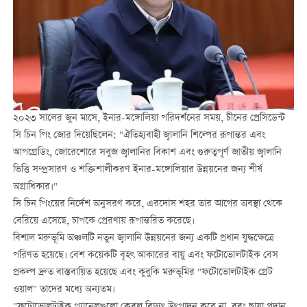
২০২৩ সালের জুন মাসে, ইনার-মঙ্গোলিয়া পরিদর্শনের সময়, চীনের প্রেসিডেন্ট
সি চিন পিং জোর দিয়েছিলেন: "ঐতিহ্যবাহী জ্বালানি শিল্পের রূপান্তর এবং
আপগ্রেডিং, জোরেশোরে সবুজ জ্বালানির বিকাশ এবং গুরুত্বপূর্ণ জাতীয় জ্বালানি
ভিত্তি সম্প্রসারণ ও শক্তিশালীকরণ ইনার-মঙ্গোলিয়ার উন্নয়নের জন্য শীর্ষ
অগ্রাধিকার।"
সি চিন পিংয়ের নির্দেশ অনুসরণ করে, এরদোস শহর তার আগের অবস্থা থেকে
বেরিয়ে এসেছে, চাপকে প্রেরণায় রূপান্তরিত করেছে।
বিশাল মরুভূমি অঞ্চলটি নতুন জ্বালানি উন্নয়নের জন্য একটি প্রধান যুদ্ধক্ষেত্রে
পরিণত হয়েছে। বেশ কয়েকটি বৃহৎ আকারের বায়ু এবং ফটোভোলটাইক বেস
প্রকল্প দ্রুত বাস্তবায়িত হয়েছে এবং কুবুকি মরুভূমির "ফটোভোলটাইক গ্রেট
ওয়াল" তাদের মধ্যে অন্যতম।