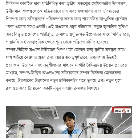
সিলিকন কার্বাইড দ্বারা প্রতিনিধিত্ব করা তৃতীয়-প্রজন্মের সেমিকন্ডাক্টর উপকরণ,
উদীয়মান শিল্পগুলোকে সক্রিয়ভাবে চাষ এবং সম্প্রসারণ এবং ভবিষ্যতের
শিল্পের জন্য সক্রিয়ভাবে পরিকল্পনা করার জন্য শায়ানসির সাম্প্রতিক প্রচেষ্টার
"ফল"গুলোর মধ্যে একটি। এই অঞ্চলের প্রচুর কাঁচামাল, সবুজ জ্বালানির সুবিধা
এবং বিস্তৃত প্রয়োগের পরিস্থিতি, ক্রমাগত প্রযুক্তিগত উদ্ভাবনের সাথে মিলিত হয়ে,
শায়ানসি এই অত্যাধুনিক ক্ষেত্রে শূন্য থেকে শক্তিতে উন্নীত হয়েছে।
সম্পদ-ভিত্তিক অঞ্চলে উদীয়মান শিল্প গড়ে তোলার জন্য স্থানীয় অবস্থার সাথে
খাপ খাইয়ে নেওয়ার প্রজ্ঞা এবং আরও গুরুত্বপূর্ণভাবে, অধ্যবসায় উভয়ই
প্রয়োজন। উদ্ভাবন এবং অনুশীলনের মাধ্যমে মাঝারি বৈচিত্র্যময় উন্নয়ন প্রচারের
মাধ্যমে, সম্পদ-ভিত্তিক অঞ্চলগুলো সক্রিয়ভাবে সম্পদ নির্ভরতা মোকাবেলা
করছে, উচ্চমানের উন্নয়নের নতুন চালিকাশক্তি গড়ে তুলছে এবং নতুন যুগে
রূপান্তর এবং উন্নয়নের একটি নতুন অধ্যায় ক্রমাগত লিখছে।