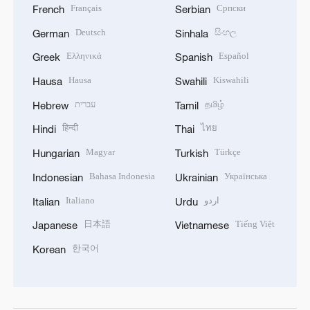
Français
Српски
French
Serbian
Deutsch
සිංහල
German
Sinhala
Ελληνικά
Español
Greek
Spanish
Hausa
Kiswahili
Hausa
Swahili
עברית
தமிழ்
Hebrew
Tamil
हिन्दी
ไทย
Hindi
Thai
Magyar
Türkçe
Hungarian
Turkish
Bahasa Indonesia
Українська
Indonesian
Ukrainian
Italiano
اردو
Italian
Urdu
日本語
Tiếng Việt
Japanese
Vietnamese
한국어
Korean