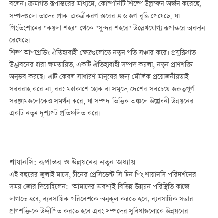
বলেন। ক্রমাগত রূপান্তরের মাধ্যমে, কোম্পানিটি শিল্পে উল্লম্ফন অর্জন করেছে,
সম্পদগুলো তাদের প্রাক-একত্রীকরণ স্তরের ৪.৬ গুণ বৃদ্ধি পেয়েছে, যা
পিংতিংশানের "কয়লা শহর" থেকে "সুন্দর শহরে" উল্লেখযোগ্য রূপান্তরে অবদান
রেখেছে।
শিল্প আপগ্রেডিং ঐতিহ্যবাহী ক্ষেত্রগুলোতে নতুন গতি সঞ্চার করে। প্রযুক্তিগত
উদ্ভাবনের দ্বারা ক্ষমতায়িত, একটি ঐতিহ্যবাহী সম্পদ কয়লা, নতুন প্রাণশক্তি
অনুভব করছে। এটি কেবল সাধারণ মানুষের জন্য মৌলিক প্রয়োজনীয়তাই
সরবরাহ করে না, বরং মহাকাশে হোক বা সমুদ্রে, দেশের সবচেয়ে গুরুত্বপূর্ণ
সরঞ্জামগুলোকেও সমর্থন করে, যা সম্পদ-ভিত্তিক অঞ্চলে উদ্ভাবনী উন্নয়নের
একটি নতুন দৃশ্যপট প্রতিফলিত করে।
শায়ানসি: রূপান্তর ও উন্নয়নের নতুন অধ্যায়
এই বছরের জুলাই মাসে, চীনের প্রেসিডেন্ট সি চিন পিং শায়ানসি পরিদর্শনের
সময় জোর দিয়েছিলেন: "আমাদের অবশ্যই বিভিন্ন উন্নয়ন পরিস্থিতি কাজে
লাগাতে হবে, ব্যবসায়িক পরিবেশকে অনুকূল করতে হবে, ব্যবসায়িক সত্তার
প্রাণশক্তিকে উদ্দীপিত করতে হবে এবং সম্পদের সুবিধাগুলোকে উন্নয়নের