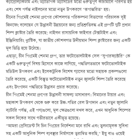
ক্যাপ্রোল্যাকটাম এবং অ্যাডিপিক অ্যাসিডের মতো গুরুত্বপূর্ণ কাঁচামালে পরিণত হয়
এবং শেষ পর্যন্ত নাইলনের মতো নতুন উপকরণে "রূপান্তরিত" হয়।
চীনের পিংমেই শেনমা গ্রুপের কৌশলগত পরিকল্পনা বিভাগের পরিচালক সুই
জিনফেং বলেছেন যে উদ্ভাবনী উন্নয়নের জন্য প্রতিশ্রুতিবদ্ধ এই গ্রুপটি দুটি প্রধান
শিল্প ক্লাস্টার তৈরি করেছে: নাইলন রাসায়নিক ফাইবার টেক্সটাইল এবং
ইঞ্জিনিয়ারিং প্লাস্টিক, যা জাতীয় কৌশলগত উদীয়মান শিল্প ক্লাস্টারের জন্য একটি
মূল ভিত্তি হয়ে উঠেছে।
এছাড়া, চীন পিংমেই শেনমা গ্রুপ, তার ফটোভোলটাইক সেল "সুপারফ্যাক্টরি" কে
একটি গুরুত্বপূর্ণ বিষয় হিসেবে কাজে লাগিয়ে, পদ্ধতিগতভাবে ফটোভোলটাইক
মডিউল উপকরণ এবং ইলেকট্রনিক বিশেষ গ্যাসের মতো সহায়ক প্রকল্পগুলো
তৈরি করেছে, একটি বিস্তৃত ফটোভোলটাইক নতুন জ্বালানি শিল্প তৈরি করেছে
এবং উৎপাদন পদ্ধতিতে উদ্ভাবন প্রচার করেছে।
চীন পিংমেই শেনমা গ্রুপের উদ্ভাবনী সাফল্য অসাধারণ। বিমানের টায়ার এবং
মহাকাশ উপকরণ থেকে শুরু করে উচ্চ-গতির রেল উপাদান এবং নতুন জ্বালানি
ব্যাটারি পর্যন্ত, এই পণ্যগুলো, মূল ক্ষেত্রগুলো দখল করে, এখন আধুনিক শিল্পের
সকল দিকের সাথে গভীরভাবে একীভূত হয়েছে।
"আমরা প্রেসিডেন্ট সি চিন পিংয়ের নির্দেশনা মনে রাখি এবং তুলনামূলক সুবিধা
সহ একটি আধুনিক শিল্প ব্যবস্থার নির্মাণকে ত্বরান্বিত করছি," ইয়ু বাও ওয়েই