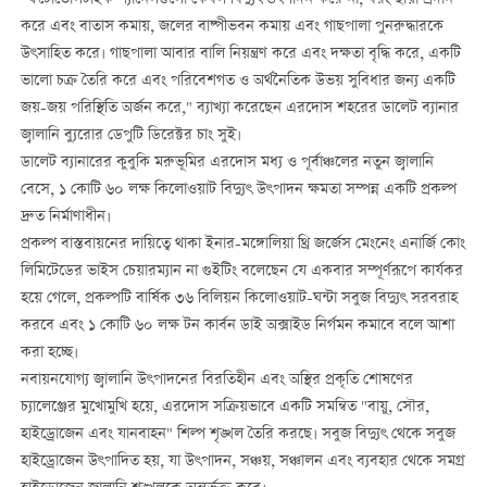
"ফটোভোলটাইক প্যানেলগুলো কেবল বিদ্যুৎ উৎপাদন করে না, বরং ছায়া প্রদান
করে এবং বাতাস কমায়, জলের বাষ্পীভবন কমায় এবং গাছপালা পুনরুদ্ধারকে
উৎসাহিত করে। গাছপালা আবার বালি নিয়ন্ত্রণ করে এবং দক্ষতা বৃদ্ধি করে, একটি
ভালো চক্র তৈরি করে এবং পরিবেশগত ও অর্থনৈতিক উভয় সুবিধার জন্য একটি
জয়-জয় পরিস্থিতি অর্জন করে," ব্যাখ্যা করেছেন এরদোস শহরের ডালেট ব্যানার
জ্বালানি ব্যুরোর ডেপুটি ডিরেক্টর চাং সুই।
ডালেট ব্যানারের কুবুকি মরুভূমির এরদোস মধ্য ও পূর্বাঞ্চলের নতুন জ্বালানি
বেসে, ১ কোটি ৬০ লক্ষ কিলোওয়াট বিদ্যুৎ উৎপাদন ক্ষমতা সম্পন্ন একটি প্রকল্প
দ্রুত নির্মাণাধীন।
প্রকল্প বাস্তবায়নের দায়িত্বে থাকা ইনার-মঙ্গোলিয়া থ্রি জর্জেস মেংনেং এনার্জি কোং
লিমিটেডের ভাইস চেয়ারম্যান না গুইটিং বলেছেন যে একবার সম্পূর্ণরূপে কার্যকর
হয়ে গেলে, প্রকল্পটি বার্ষিক ৩৬ বিলিয়ন কিলোওয়াট-ঘন্টা সবুজ বিদ্যুৎ সরবরাহ
করবে এবং ১ কোটি ৬০ লক্ষ টন কার্বন ডাই অক্সাইড নির্গমন কমাবে বলে আশা
করা হচ্ছে।
নবায়নযোগ্য জ্বালানি উৎপাদনের বিরতিহীন এবং অস্থির প্রকৃতি শোষণের
চ্যালেঞ্জের মুখোমুখি হয়ে, এরদোস সক্রিয়ভাবে একটি সমন্বিত "বায়ু, সৌর,
হাইড্রোজেন এবং যানবাহন" শিল্প শৃঙ্খল তৈরি করছে। সবুজ বিদ্যুৎ থেকে সবুজ
হাইড্রোজেন উৎপাদিত হয়, যা উৎপাদন, সঞ্চয়, সঞ্চালন এবং ব্যবহার থেকে সমগ্র