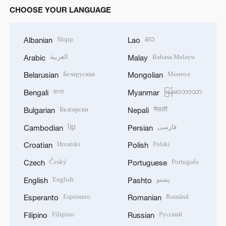
CHOOSE YOUR LANGUAGE
Shqip
ລາວ
Albanian
Lao
العربية
Bahasa Melayu
Arabic
Malay
Беларуская
Монгол
Belarusian
Mongolian
বাংলা
မြန်မာဘာသာ
Bengali
Myanmar
Български
नेपाली
Bulgarian
Nepali
ខ្មែរ
فارسی
Cambodian
Persian
Hrvatski
Polski
Croatian
Polish
Český
Português
Czech
Portuguese
English
پښتو
English
Pashto
Esperanto
Română
Esperanto
Romanian
Filipino
Русский
Filipino
Russian