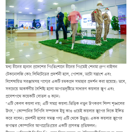
মধ্য চীনের হ্যনান প্রদেশের পিংতিংশানে চীনের পিংমেই শেনমা গ্রুপ নাইলন
টেকনোলজি কোং লিমিটেডের প্রদর্শনী হলে, পোশাক, অটো যন্ত্রাংশ এবং
বিশেষায়িত সরঞ্জামসহ পণ্যের একটি চমকপ্রদ সমাহার প্রদর্শন করা হয়েছে। তবে,
সবচেয়ে আকর্ষণীয় বৈশিষ্ট্য হলো আপাতদৃষ্টিতে সাধারণ কয়লার স্তূপ এবং
প্রবেশপথে কয়েকটি বোতল ও ক্যান।
"এটি কেবল কয়লা নয়; এটি সমগ্র কয়লা-ভিত্তিক নতুন উপকরণ শিল্প শৃঙ্খলের
উৎস," কোম্পানির সিপিসি সম্পাদক ইয়ু কাও ওয়েই কয়লার স্তূপের দিকে ইঙ্গিত
করে বলেন। প্রদর্শনী হলের সমস্ত পণ্য এটি থেকে উদ্ভূত। একক কয়লার স্তূপের
রূপান্তর কোম্পানির আপগ্রেডিংয়ের একটি প্রাণবন্ত প্রতিফলন।