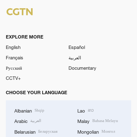
EXPLORE MORE
English
Español
Français
العربية
Русский
Documentary
CCTV+
CHOOSE YOUR LANGUAGE
Shqip
ລາວ
Albanian
Lao
العربية
Bahasa Melayu
Arabic
Malay
Беларуская
Монгол
Belarusian
Mongolian