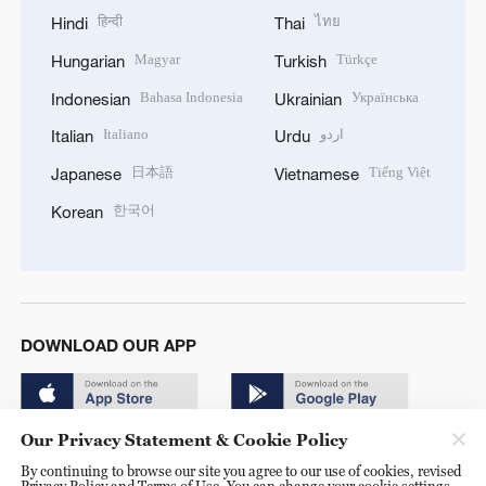
हिन्दी
ไทย
Hindi
Thai
Magyar
Türkçe
Hungarian
Turkish
Bahasa Indonesia
Українська
Indonesian
Ukrainian
Italiano
اردو
Italian
Urdu
日本語
Tiếng Việt
Japanese
Vietnamese
한국어
Korean
DOWNLOAD OUR APP
Our Privacy Statement & Cookie Policy
By continuing to browse our site you agree to our use of cookies, revised
Privacy Policy and Terms of Use. You can change your cookie settings