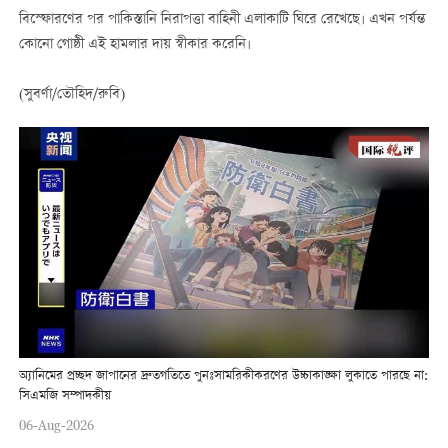
বিস্ফোরণের পর পাকিস্তানি নিরাপত্তা বাহিনী এলাকাটি ঘিরে রেখেছে। এখন পর্যন্ত
কোনো গোষ্ঠী এই হামলার দায় স্বীকার করেনি।
(সুবর্ণা/তৌহিদ/রুবি)
অ্যানিমের প্রচ্ছদ জাপানের দ্রুতগতিতে পুনঃসামরিকীকরণের উচ্চাকাঙ্ক্ষা লুকাতে পারছে না:
সিএমজি সম্পাদকীয়
06-Aug-2026