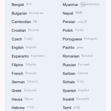
বাংলা
မြန်မာဘာသာ
Bengali
Myanmar
Български
नेपाली
Bulgarian
Nepali
ខ្មែរ
فارسی
Cambodian
Persian
Hrvatski
Polski
Croatian
Polish
Český
Português
Czech
Portuguese
English
پښتو
English
Pashto
Esperanto
Română
Esperanto
Romanian
Filipino
Русский
Filipino
Russian
Français
Српски
French
Serbian
Deutsch
සිංහල
German
Sinhala
Ελληνικά
Español
Greek
Spanish
Hausa
Kiswahili
Hausa
Swahili
עברית
தமிழ்
Hebrew
Tamil