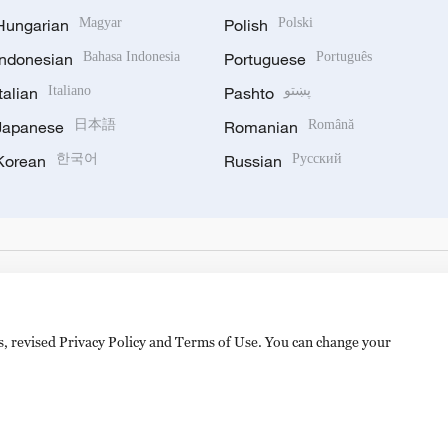
Hungarian
Magyar
Polish
Polski
Indonesian
Bahasa Indonesia
Portuguese
Português
Italian
Italiano
Pashto
پښتو
Japanese
日本語
Romanian
Română
Korean
한국어
Russian
Русский
es, revised Privacy Policy and Terms of Use. You can change your
hijingshan Road, Beijing, China. 100040