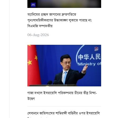
অ্যানিমের প্রচ্ছদ জাপানের দ্রুতগতিতে
পুনঃসামরিকীকরণের উচ্চাকাঙ্ক্ষা লুকাতে পারছে না:
সিএমজি সম্পাদকীয়
06-Aug-2026
গাজা দখলে ইসরায়েলি পরিকল্পনায় চীনের তীব্র নিন্দা-
উদ্বেগ
লেবাননে জাতিসংঘের শান্তিরক্ষী বাহিনীর ওপর ইসরায়েলি