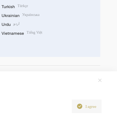
Turkish
Türkçe
Ukrainian
Українська
Urdu
اردو
Vietnamese
Tiếng Việt
I agree