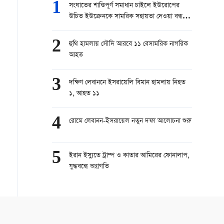
1
সংঘাতের শান্তিপূর্ণ সমাধান চাইলে ইউরোপের
উচিত ইউক্রেনকে সামরিক সহায়তা দেওয়া বন্ধ
করা: রাশিয়া
2
হুথি হামলায় সৌদি আরবে ১১ বেসামরিক নাগরিক
আহত
3
দক্ষিণ লেবাননে ইসরায়েলি বিমান হামলায় নিহত
১, আহত ১১
4
রোমে লেবানন-ইসরায়েল নতুন দফা আলোচনা শুরু
5
ইরান ইস্যুতে ট্রাম্প ও কাতার আমিরের ফোনালাপ,
যুদ্ধবন্ধে অগ্রগতি