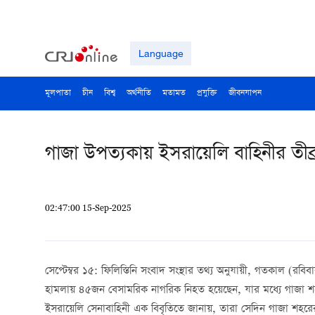
Language
মূলপাতা
চীন
বিশ্ব
অর্থনীতি
মতামত
প্রযুক্তি
জীবনযাপন
গাজা উপত্যকায় ইসরায়েলি বাহিনীর তীব্
02:47:00 15-Sep-2025
সেপ্টেম্বর ১৫: ফিলিস্তিনি সংবাদ সংস্থার তথ্য অনুযায়ী, গতকাল (রবিব
হামলায় ৪৫জন বেসামরিক নাগরিক নিহত হয়েছেন, যার মধ্যে গাজা
ইসরায়েলি সেনাবাহিনী এক বিবৃতিতে জানায়, তারা সেদিন গাজা শহর