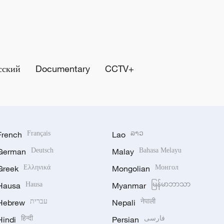
сский
Documentary
CCTV+
French
Français
Lao
ລາວ
German
Deutsch
Malay
Bahasa Melayu
Greek
Ελληνικά
Mongolian
Монгол
Hausa
Hausa
Myanmar
မြန်မာဘာသာ
Hebrew
עברית
Nepali
नेपाली
Hindi
हिन्दी
Persian
فارسی