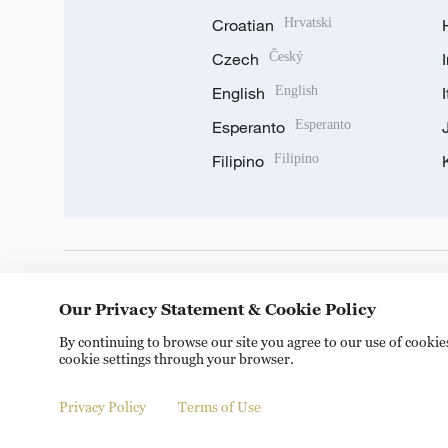
Croatian
Hrvatski
Czech
Český
English
English
Esperanto
Esperanto
Filipino
Filipino
DOWNLOAD OUR APP
Our Privacy Statement & Cookie Policy
By continuing to browse our site you agree to our use of cooki
cookie settings through your browser.
Privacy Policy
Terms of Use
© China Radio International.CRI. All Rights Reserved. 16A S