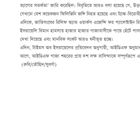
ত্যাগের সতর্কতা’ জারি করেছিল। বিবৃতিতে আরও বলা হয়েছে যে, উত
যেখানে বেশ কয়েকজন ফিলিস্তিনি জঙ্গি নিহত হয়েছে এবং ট্যাঙ্ক-বিরোধী ক্
এদিকে, জাতিসংঘের রিলিফ অ্যান্ড ওয়ার্কস এজেন্সি ফর প্যালেস্টাই
ইসরায়েলি বিমান হামলায় হাজার হাজার গাজাবাসীকে পায়ে হেঁটে পাল
দেখা দিয়েছে এবং মানবিক সংকট আরও ঘনীভূত হচ্ছে।
এদিন, টাইমস অব ইসরায়েলের প্রতিবেদন অনুযায়ী, আইডিএফ অনুমান
আগে, আইডিএফ গাজা শহরের প্রায় দশ লক্ষ বাসিন্দাকে সম্পূর্ণরূপে এল
(রুবি/তৌহিদ/সুবর্ণা)