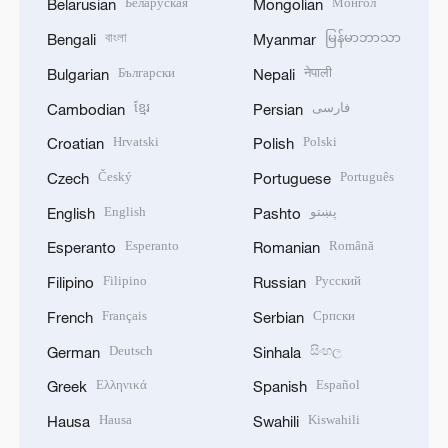
Беларуская
Монгол
Belarusian
Mongolian
বাংলা
မြန်မာဘာသာ
Bengali
Myanmar
Български
नेपाली
Bulgarian
Nepali
ខ្មែរ
فارسی
Cambodian
Persian
Hrvatski
Polski
Croatian
Polish
Český
Português
Czech
Portuguese
English
پښتو
English
Pashto
Esperanto
Română
Esperanto
Romanian
Filipino
Русский
Filipino
Russian
Français
Српски
French
Serbian
Deutsch
සිංහල
German
Sinhala
Ελληνικά
Español
Greek
Spanish
Hausa
Kiswahili
Hausa
Swahili