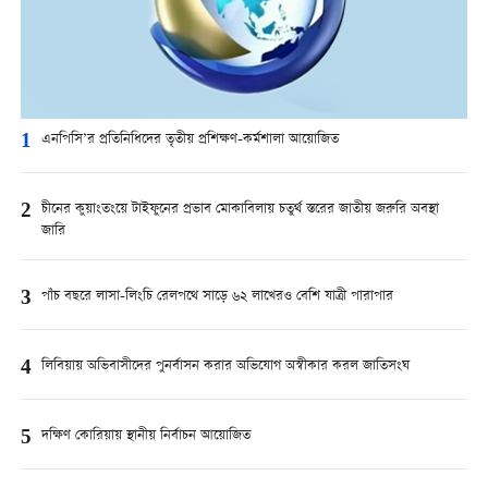
1
এনপিসি’র প্রতিনিধিদের তৃতীয় প্রশিক্ষণ-কর্মশালা আয়োজিত
2
চীনের কুয়াংতংয়ে টাইফুনের প্রভাব মোকাবিলায় চতুর্থ স্তরের জাতীয় জরুরি অবস্থা
জারি
3
পাঁচ বছরে লাসা-লিংচি রেলপথে সাড়ে ৬২ লাখেরও বেশি যাত্রী পারাপার
4
লিবিয়ায় অভিবাসীদের পুনর্বাসন করার অভিযোগ অস্বীকার করল জাতিসংঘ
5
দক্ষিণ কোরিয়ায় স্থানীয় নির্বাচন আয়োজিত