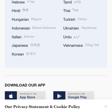
עברית
தமிழ்
Hebrew
Tamil
हिन्दी
ไทย
Hindi
Thai
Magyar
Türkçe
Hungarian
Turkish
Bahasa Indonesia
Українська
Indonesian
Ukrainian
Italiano
اردو
Italian
Urdu
日本語
Tiếng Việt
Japanese
Vietnamese
한국어
Korean
DOWNLOAD OUR APP
Our Privacy Statement & Cookie Policy