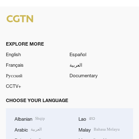
EXPLORE MORE
English
Español
Français
العربية
Русский
Documentary
CCTV+
CHOOSE YOUR LANGUAGE
Shqip
ລາວ
Albanian
Lao
العربية
Bahasa Melayu
Arabic
Malay