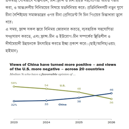
ঐকমত্য যৌথভাবে বাস্তবায়ন, চীন-ফ্রান্স ও চীন-ইইউ সহযোগিতা আরও গভীর
করা, ও আন্তঃদলীয় বিনিময়ের বিষয়ে মতবিনিময় করে। প্রতিনিধিদলটি নতুন যুগে
চীনা বৈশিষ্ট্যময় সমাজতন্ত্রের ওপর চীনা প্রেসিডেন্ট সি চিন পিংয়ের চিন্তাধারা তুলে
ধরে।
এ সময়, ফ্রান্স সকল স্তরে বিনিময় জোরদার করতে, ব্যবহারিক সহযোগিতা
সম্প্রসারণ করতে, এবং ফ্রান্স-চীন ও ইউরোপ-চীন সম্পর্কের স্থিতিশীল ও
দীর্ঘমেয়াদী উন্নয়নকে উত্সাহিত করতে ইচ্ছা প্রকাশ করে। (ছাই/আলিম/ওয়াং
হাইমান)