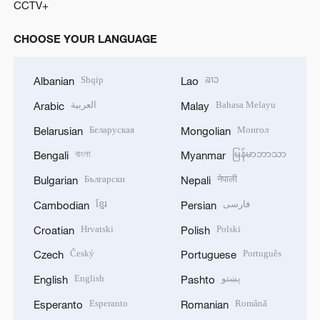
CCTV+
CHOOSE YOUR LANGUAGE
Shqip
ລາວ
Albanian
Lao
العربية
Bahasa Melayu
Arabic
Malay
Беларуская
Монгол
Belarusian
Mongolian
বাংলা
မြန်မာဘာသာ
Bengali
Myanmar
Български
नेपाली
Bulgarian
Nepali
ខ្មែរ
فارسی
Cambodian
Persian
Hrvatski
Polski
Croatian
Polish
Český
Português
Czech
Portuguese
English
پښتو
English
Pashto
Esperanto
Română
Esperanto
Romanian