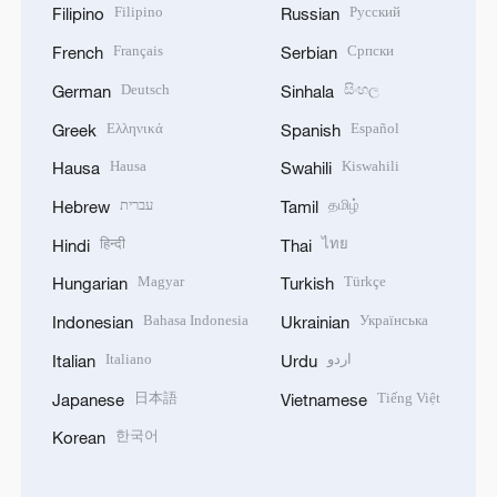
Filipino
Русский
Filipino
Russian
Français
Српски
French
Serbian
Deutsch
සිංහල
German
Sinhala
Ελληνικά
Español
Greek
Spanish
Hausa
Kiswahili
Hausa
Swahili
עברית
தமிழ்
Hebrew
Tamil
हिन्दी
ไทย
Hindi
Thai
Magyar
Türkçe
Hungarian
Turkish
Bahasa Indonesia
Українська
Indonesian
Ukrainian
Italiano
اردو
Italian
Urdu
日本語
Tiếng Việt
Japanese
Vietnamese
한국어
Korean