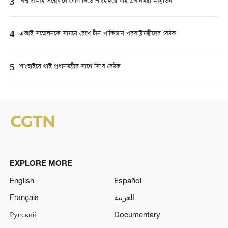
3
বিশ্ব এআই সম্মেলনে যোগ দিতে শাংহাইয়ে থাই প্রধানমন্ত্রী আনুতিন
4
এআই সম্মেলনকে সামনে রেখে চীন-পাকিস্তান পররাষ্ট্রমন্ত্রীদের বৈঠক
5
শাংহাইয়ে থাই প্রধানমন্ত্রীর সাথে সি’র বৈঠক
EXPLORE MORE
English
Español
Français
العربية
Русский
Documentary