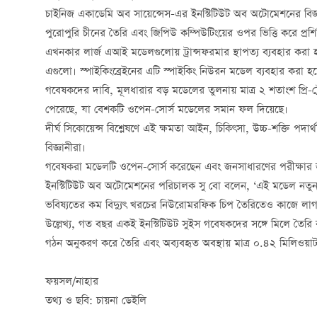
চাইনিজ একাডেমি অব সায়েন্সেস-এর ইনস্টিটিউট অব অটোমেশনের বিজ্ঞান
পুরোপুরি চীনের তৈরি এবং জিপিউ কম্পিউটিংয়ের ওপর ভিত্তি করে প্রশি
এখনকার লার্জ এআই মডেলগুলোয় ট্রান্সফরমার স্থাপত্য ব্যবহার করা হয়
এগুলো। স্পাইকিংব্রেইনের এটি স্পাইকিং নিউরন মডেল ব্যবহার করা হয়ে
গবেষকদের দাবি, মূলধারার বড় মডেলের তুলনায় মাত্র ২ শতাংশ প্রি-ট্
পেরেছে, যা বেশকটি ওপেন-সোর্স মডেলের সমান ফল দিয়েছে।
দীর্ঘ সিকোয়েন্স বিশ্লেষণে এই ক্ষমতা আইন, চিকিৎসা, উচ্চ-শক্তি পদার
বিজ্ঞানীরা।
গবেষকরা মডেলটি ওপেন-সোর্স করেছেন এবং জনসাধারণের পরীক্ষার জন
ইনস্টিটিউট অব অটোমেশনের পরিচালক সু বো বলেন, ‘এই মডেল নতুন প
ভবিষ্যতের কম বিদ্যুৎ খরচের নিউরোমরফিক চিপ তৈরিতেও কাজে লাগ
উল্লেখ্য, গত বছর একই ইনস্টিটিউট সুইস গবেষকদের সঙ্গে মিলে তৈ
গঠন অনুকরণ করে তৈরি এবং অব্যবহৃত অবস্থায় মাত্র ০.৪২ মিলিওয়াট
ফয়সল/নাহার
তথ্য ও ছবি: চায়না ডেইলি