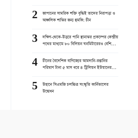
2
জাপানের সামরিক শক্তি বৃদ্ধিই তাদের নিরাপত্তা ও
আঞ্চলিক শান্তির জন্য হুমকি: চীন
3
দক্ষিণ-থেকে-উত্তরে পানি স্থানান্তর প্রকল্পের কেন্দ্রীয়
পথের মাধ্যমে ৮০ বিলিয়ন ঘনমিটারেরও বেশি
পানি স্থানান্তরিত
4
চীনের বৈদেশিক বাণিজ্যের আমদানি-রপ্তানির
পরিমাণ টানা ৫ মাস ধরে ৪ ট্রিলিয়ন ইউয়ানের
বেশি
5
উহানে সিএমজি চলচ্চিত্র সংস্কৃতি কার্নিভালের
উদ্বোধন