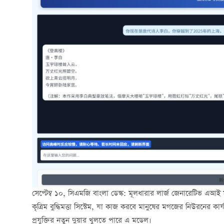
সেপ্টেম্ব ১০, সিএমজি বাংলা ডেস্ক: মূলধারার লার্জ জেনারেটিভ এ
কৃত্রিম বুদ্ধিমত্তা সিস্টেম, যা কাজ করবে মানুষের মগজের নিউরনের কা
প্রযুক্তির নতুন দুয়ার খুলতে পারে এ মডেল।