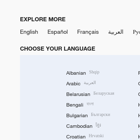
EXPLORE MORE
English
Español
Français
العربية
Ру
CHOOSE YOUR LANGUAGE
Albanian
Shqip
Arabic
العربية
Belarusian
Беларуская
Bengali
বাংলা
Bulgarian
Български
Cambodian
ខ្មែរ
Croatian
Hrvatski