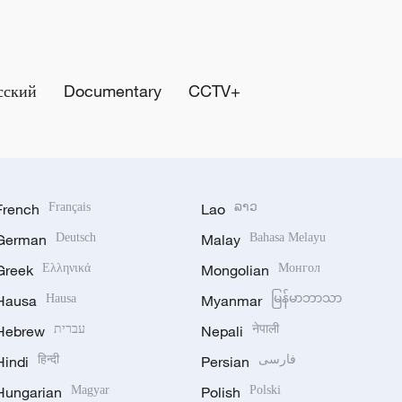
сский
Documentary
CCTV+
French
Français
Lao
ລາວ
German
Deutsch
Malay
Bahasa Melayu
Greek
Ελληνικά
Mongolian
Монгол
Hausa
Hausa
Myanmar
မြန်မာဘာသာ
Hebrew
עברית
Nepali
नेपाली
Hindi
हिन्दी
Persian
فارسی
Hungarian
Magyar
Polish
Polski