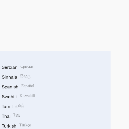
Serbian
Српски
Sinhala
සිංහල
Spanish
Español
Swahili
Kiswahili
Tamil
தமிழ்
Thai
ไทย
Turkish
Türkçe