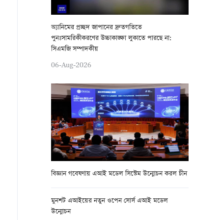
অ্যানিমের প্রচ্ছদ জাপানের দ্রুতগতিতে
পুনঃসামরিকীকরণের উচ্চাকাঙ্ক্ষা লুকাতে পারছে না:
সিএমজি সম্পাদকীয়
06-Aug-2026
বিজ্ঞান গবেষণায় এআই মডেল সিস্টেম উন্মোচন করল চীন
মুনশট এআইয়ের নতুন ওপেন সোর্স এআই মডেল
উন্মোচন