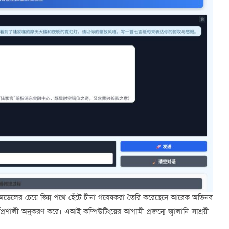
আই মডেলের চেয়ে ভিন্ন পথে হেঁটে চীনা গবেষকরা তৈরি করেছেনে আরেক অভিনব
র্যপ্রণালী অনুকরণ করে। এআই কম্পিউটিংয়ের আগামী প্রজন্মে জ্বালানি-সাশ্রয়ী