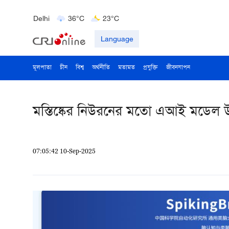
Bengaluru
35°C
22°C
Delhi
36°C
23°C
Hyderabad
42°C
28°C
Language
মূলপাতা
চীন
বিশ্ব
অর্থনীতি
মতামত
প্রযুক্তি
জীবনযাপন
মস্তিষ্কের নিউরনের মতো এআই মডেল উ
07:05:42 10-Sep-2025