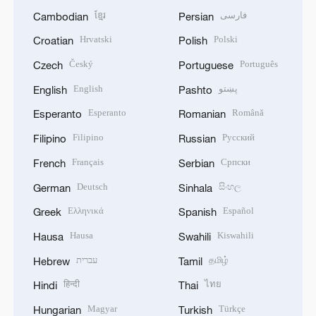
ខ្មែរ
فارسی
Cambodian
Persian
Hrvatski
Polski
Croatian
Polish
Český
Português
Czech
Portuguese
English
پښتو
English
Pashto
Esperanto
Română
Esperanto
Romanian
Filipino
Русский
Filipino
Russian
Français
Српски
French
Serbian
Deutsch
සිංහල
German
Sinhala
Ελληνικά
Español
Greek
Spanish
Hausa
Kiswahili
Hausa
Swahili
עברית
தமிழ்
Hebrew
Tamil
हिन्दी
ไทย
Hindi
Thai
Magyar
Türkçe
Hungarian
Turkish