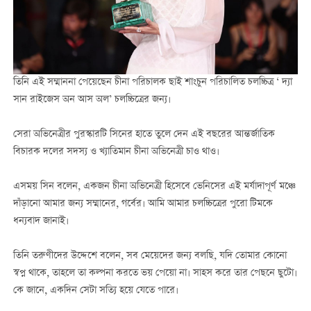
তিনি এই সম্মাননা পেয়েছেন চীনা পরিচালক ছাই শাংচুন পরিচালিত চলচ্চিত্র ‘ দ্যা
সান রাইজেস অন আস অল’ চলচ্চিত্রের জন্য।
সেরা অভিনেত্রীর পুরস্কারটি সিনের হাতে তুলে দেন এই বছরের আন্তর্জাতিক
বিচারক দলের সদস্য ও খ্যাতিমান চীনা অভিনেত্রী চাও থাও।
এসময় সিন বলেন, একজন চীনা অভিনেত্রী হিসেবে ভেনিসের এই মর্যাদাপূর্ণ মঞ্চে
দাঁড়ানো আমার জন্য সম্মানের, গর্বের। আমি আমার চলচ্চিত্রের পুরো টিমকে
ধন্যবাদ জানাই।
তিনি তরুণীদের উদ্দেশে বলেন, সব মেয়েদের জন্য বলছি, যদি তোমার কোনো
স্বপ্ন থাকে, তাহলে তা কল্পনা করতে ভয় পেয়ো না। সাহস করে তার পেছনে ছুটো।
কে জানে, একদিন সেটা সত্যি হয়ে যেতে পারে।