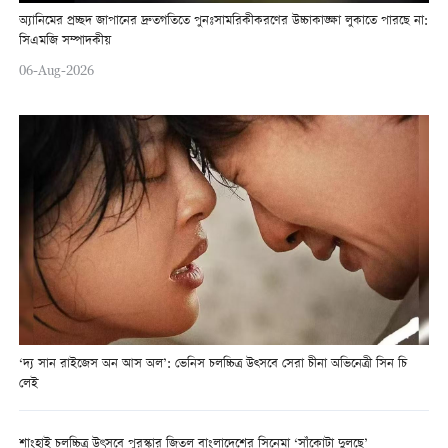
অ্যানিমের প্রচ্ছদ জাপানের দ্রুতগতিতে পুনঃসামরিকীকরণের উচ্চাকাঙ্ক্ষা লুকাতে পারছে না:
সিএমজি সম্পাদকীয়
06-Aug-2026
‘দ্য সান রাইজেস অন আস অল’: ভেনিস চলচ্চিত্র উত্সবে সেরা চীনা অভিনেত্রী সিন চি
লেই
শাংহাই চলচ্চিত্র উৎসবে পুরস্কার জিতল বাংলাদেশের সিনেমা ‘সাঁকোটা দুলছে’