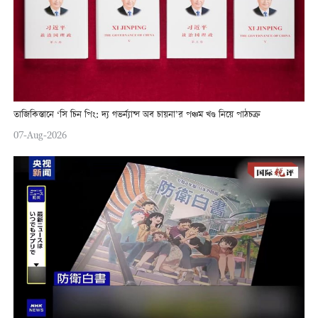
তাজিকিস্তানে ‘সি চিন পিং: দ্য গভর্ন্যান্স অব চায়না’র পঞ্চম খণ্ড নিয়ে পাঠচক্র
07-Aug-2026