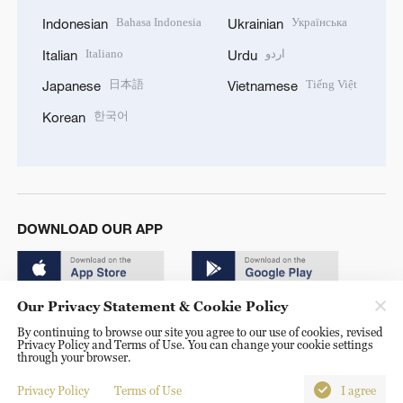
Bahasa Indonesia
Українська
Indonesian
Ukrainian
Italiano
اردو
Italian
Urdu
日本語
Tiếng Việt
Japanese
Vietnamese
한국어
Korean
DOWNLOAD OUR APP
Our Privacy Statement & Cookie Policy
By continuing to browse our site you agree to our use of cookies, revised
Privacy Policy and Terms of Use. You can change your cookie settings
through your browser.
© China Radio International.CRI. All Rights Reserved. 16A
Shijingshan Road, Beijing, China. 100040
Privacy Policy
Terms of Use
I agree