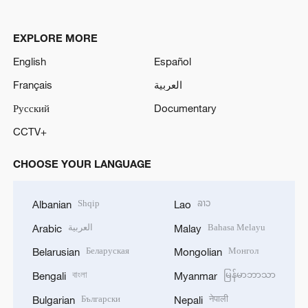
EXPLORE MORE
English
Español
Français
العربية
Русский
Documentary
CCTV+
CHOOSE YOUR LANGUAGE
Shqip
ລາວ
Albanian
Lao
العربية
Bahasa Melayu
Arabic
Malay
Беларуская
Монгол
Belarusian
Mongolian
বাংলা
မြန်မာဘာသာ
Bengali
Myanmar
Български
नेपाली
Bulgarian
Nepali