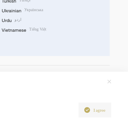
Turkish
Türkçe
Ukrainian
Українська
Urdu
اردو
Vietnamese
Tiếng Việt
I agree