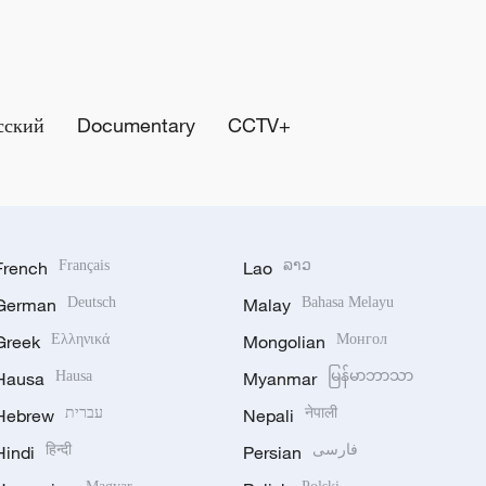
сский
Documentary
CCTV+
French
Français
Lao
ລາວ
German
Deutsch
Malay
Bahasa Melayu
Greek
Ελληνικά
Mongolian
Монгол
Hausa
Hausa
Myanmar
မြန်မာဘာသာ
Hebrew
עברית
Nepali
नेपाली
Hindi
हिन्दी
Persian
فارسی