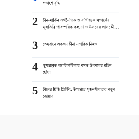
শতাংশ বৃদ্ধি
2
চীন-মার্কিন অর্থনৈতিক ও বাণিজ্যিক সম্পর্কের
মূলভিত্তি পারস্পরিক কল্যাণ ও উভয়ের লাভ: চীনা
মুখপাত্র
3
তেহরানে একজন চীনা নাগরিক নিহত
4
তুষারাবৃত অ্যান্টার্কটিকায় বসন্ত উৎসবের রঙিন
ছোঁয়া
5
চীনের থ্রিডি প্রিন্টিং: উপহারে সৃজনশীলতার নতুন
জোয়ার