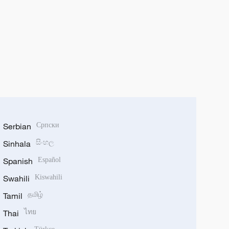
Serbian
Српски
Sinhala
සිංහල
Spanish
Español
Swahili
Kiswahili
Tamil
தமிழ்
Thai
ไทย