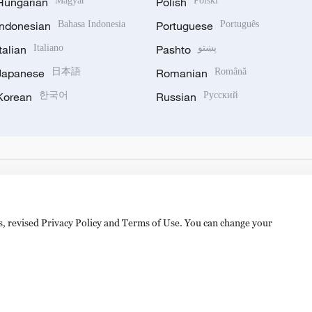
Hungarian
Magyar
Polish
Polski
Indonesian
Bahasa Indonesia
Portuguese
Português
Italian
Italiano
Pashto
پښتو
Japanese
日本語
Romanian
Română
Korean
한국어
Russian
Русский
es, revised Privacy Policy and Terms of Use. You can change your
hijingshan Road, Beijing, China. 100040