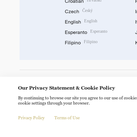
Croatian
Hrvatski
Czech
Český
English
English
Esperanto
Esperanto
Filipino
Filipino
DOWNLOAD OUR APP
Our Privacy Statement & Cookie Policy
By continuing to browse our site you agree to our use of cooki
cookie settings through your browser.
Privacy Policy
Terms of Use
© China Radio International.CRI. All Rights Reserved. 16A S