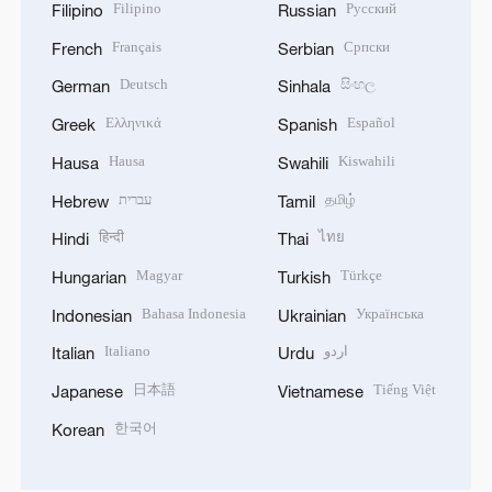
Filipino
Русский
Filipino
Russian
Français
Српски
French
Serbian
Deutsch
සිංහල
German
Sinhala
Ελληνικά
Español
Greek
Spanish
Hausa
Kiswahili
Hausa
Swahili
עברית
தமிழ்
Hebrew
Tamil
हिन्दी
ไทย
Hindi
Thai
Magyar
Türkçe
Hungarian
Turkish
Bahasa Indonesia
Українська
Indonesian
Ukrainian
Italiano
اردو
Italian
Urdu
日本語
Tiếng Việt
Japanese
Vietnamese
한국어
Korean