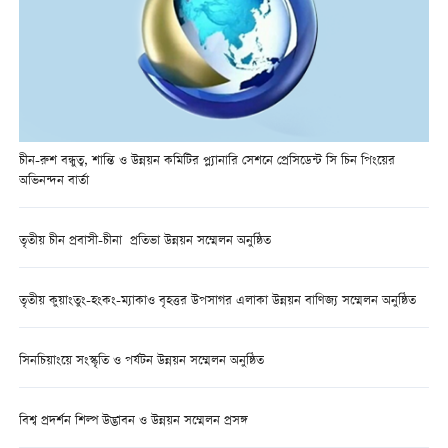
চীন-রুশ বন্ধুত্ব, শান্তি ও উন্নয়ন কমিটির প্ল্যানারি সেশনে প্রেসিডেন্ট সি চিন পিংয়ের
অভিনন্দন বার্তা
তৃতীয় চীন প্রবাসী-চীনা প্রতিভা উন্নয়ন সম্মেলন অনুষ্ঠিত
তৃতীয় কুয়াংতুং-হংকং-ম্যাকাও বৃহত্তর উপসাগর এলাকা উন্নয়ন বাণিজ্য সম্মেলন অনুষ্ঠিত
সিনচিয়াংয়ে সংস্কৃতি ও পর্যটন উন্নয়ন সম্মেলন অনুষ্ঠিত
বিশ্ব প্রদর্শন শিল্প উদ্ভাবন ও উন্নয়ন সম্মেলন প্রসঙ্গ