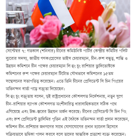
সেপ্টেম্বর ৭: গতকাল (শনিবার) চীনের কমিউনিস্ট পার্টির কেন্দ্রীয় কমিটির পলিট
ব্যুরোর সদস্য, জাতীয় গণকংগ্রেসের ভাইস চেয়ারম্যান, চীন-রুশ বন্ধুত্ব, শান্তি ও
উন্নয়ন কমিশনে চীন পক্ষের চেয়ারম্যান লি হুং চুং রাশিয়ার ভ্লাদিভোস্টকে
কমিশনের রুশ পক্ষের চেয়ারম্যান টিটোভ যৌথভাবে কমিশনের ১৫তম
সম্মেলনের সভাপতিত্ব করেছেন। এতে তিনি চীনের প্রেসিডেন্ট সি চিন পিংয়ের
অভিনন্দন বার্তা পড়ে বক্তৃতা দিয়েছেন।
লি হুং চুং বক্তৃতায় বলেন, দুই রাষ্ট্রপ্রধানের কৌশলগত নির্দেশনায়, নতুন যুগে
চীন-রাশিয়ার ব্যাপক কৌশলগত অংশীদারিত্ব ধারাবাহিকভাবে সঠিক পথে
এগিয়েছে এবং উচ্চ-স্তরের উন্নয়ন অর্জন করেছে। চীনের প্রেসিডেন্ট সি চিন পিং
এবং রুশ প্রেসিডেন্ট ভ্লাদিমির পুতিন এই বৈঠকে অভিনন্দন বার্তা প্রদান করেছেন,
কমিশন চীন-রাশিয়ার জনগণের সাথে যোগাযোগের প্রধান চ্যানেল হিসেবে
সক্রিয়ভাবে ভূমিকা পালন করবে বলে তাদের আন্তরিক প্রত্যাশা ব্যক্ত করেছেন।