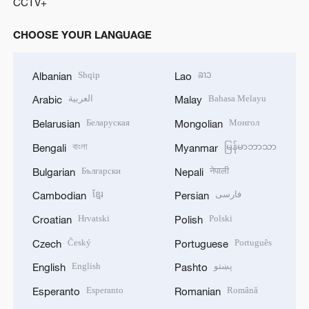
CCTV+
CHOOSE YOUR LANGUAGE
Shqip
ລາວ
Albanian
Lao
العربية
Bahasa Melayu
Arabic
Malay
Беларуская
Монгол
Belarusian
Mongolian
বাংলা
မြန်မာဘာသာ
Bengali
Myanmar
Български
नेपाली
Bulgarian
Nepali
ខ្មែរ
فارسی
Cambodian
Persian
Hrvatski
Polski
Croatian
Polish
Český
Português
Czech
Portuguese
English
پښتو
English
Pashto
Esperanto
Română
Esperanto
Romanian