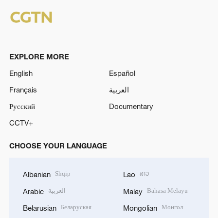
EXPLORE MORE
English
Español
Français
العربية
Русский
Documentary
CCTV+
CHOOSE YOUR LANGUAGE
Shqip
ລາວ
Albanian
Lao
العربية
Bahasa Melayu
Arabic
Malay
Беларуская
Монгол
Belarusian
Mongolian