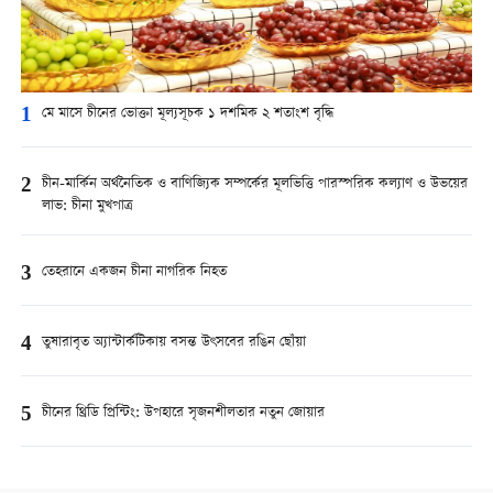
1
মে মাসে চীনের ভোক্তা মূল্যসূচক ১ দশমিক ২ শতাংশ বৃদ্ধি
2
চীন-মার্কিন অর্থনৈতিক ও বাণিজ্যিক সম্পর্কের মূলভিত্তি পারস্পরিক কল্যাণ ও উভয়ের
লাভ: চীনা মুখপাত্র
3
তেহরানে একজন চীনা নাগরিক নিহত
4
তুষারাবৃত অ্যান্টার্কটিকায় বসন্ত উৎসবের রঙিন ছোঁয়া
5
চীনের থ্রিডি প্রিন্টিং: উপহারে সৃজনশীলতার নতুন জোয়ার