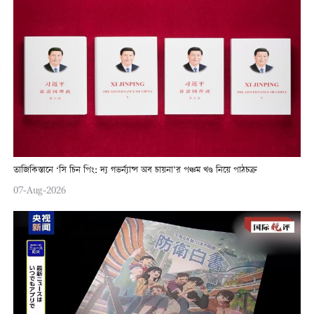
তাজিকিস্তানে ‘সি চিন পিং: দ্য গভর্ন্যান্স অব চায়না’র পঞ্চম খণ্ড নিয়ে পাঠচক্র
07-Aug-2026