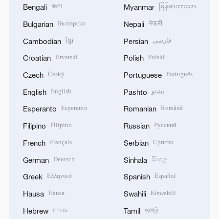
বাংলা
မြန်မာဘာသာ
Bengali
Myanmar
Български
नेपाली
Bulgarian
Nepali
ខ្មែរ
فارسی
Cambodian
Persian
Hrvatski
Polski
Croatian
Polish
Český
Português
Czech
Portuguese
English
پښتو
English
Pashto
Esperanto
Română
Esperanto
Romanian
Filipino
Русский
Filipino
Russian
Français
Српски
French
Serbian
Deutsch
සිංහල
German
Sinhala
Ελληνικά
Español
Greek
Spanish
Hausa
Kiswahili
Hausa
Swahili
עברית
தமிழ்
Hebrew
Tamil