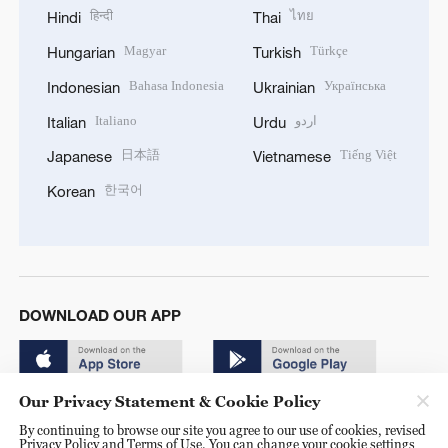
हिन्दी
ไทย
Hindi
Thai
Magyar
Türkçe
Hungarian
Turkish
Bahasa Indonesia
Українська
Indonesian
Ukrainian
Italiano
اردو
Italian
Urdu
日本語
Tiếng Việt
Japanese
Vietnamese
한국어
Korean
DOWNLOAD OUR APP
Our Privacy Statement & Cookie Policy
By continuing to browse our site you agree to our use of cookies, revised
Privacy Policy and Terms of Use. You can change your cookie settings