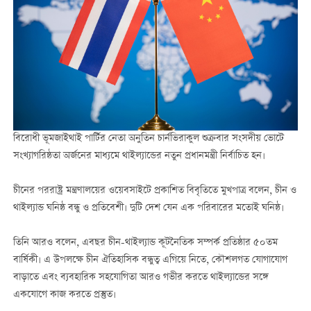
বিরোধী ভূমজাইথাই পার্টির নেতা অনুতিন চার্নভিরাকুল শুক্রবার সংসদীয় ভোটে
সংখ্যাগরিষ্ঠতা অর্জনের মাধ্যমে থাইল্যান্ডের নতুন প্রধানমন্ত্রী নির্বাচিত হন।
চীনের পররাষ্ট্র মন্ত্রণালয়ের ওয়েবসাইটে প্রকাশিত বিবৃতিতে মুখপাত্র বলেন, চীন ও
থাইল্যান্ড ঘনিষ্ঠ বন্ধু ও প্রতিবেশী। দুটি দেশ যেন এক পরিবারের মতোই ঘনিষ্ঠ।
তিনি আরও বলেন, এবছর চীন-থাইল্যান্ড কূটনৈতিক সম্পর্ক প্রতিষ্ঠার ৫০তম
বার্ষিকী। এ উপলক্ষে চীন ঐতিহাসিক বন্ধুত্ব এগিয়ে নিতে, কৌশলগত যোগাযোগ
বাড়াতে এবং ব্যবহারিক সহযোগিতা আরও গভীর করতে থাইল্যান্ডের সঙ্গে
একযোগে কাজ করতে প্রস্তুত।