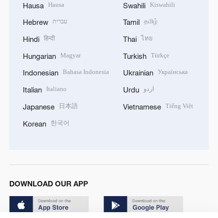
Hausa
Kiswahili
Hausa
Swahili
עברית
தமிழ்
Hebrew
Tamil
हिन्दी
ไทย
Hindi
Thai
Magyar
Türkçe
Hungarian
Turkish
Bahasa Indonesia
Українська
Indonesian
Ukrainian
Italiano
اردو
Italian
Urdu
日本語
Tiếng Việt
Japanese
Vietnamese
한국어
Korean
DOWNLOAD OUR APP