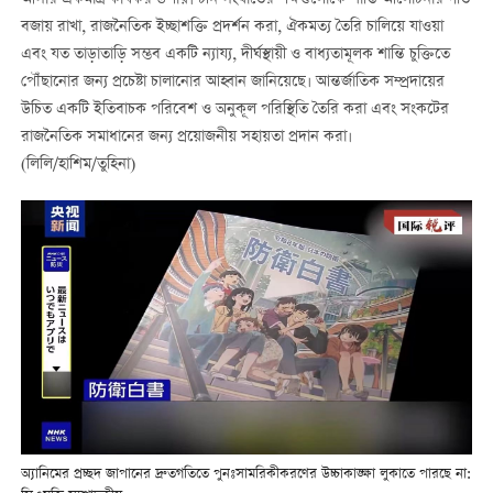
আসার একমাত্র কার্যকর উপায়। চীন সংঘাতের পক্ষগুলোকে শান্তি আলোচনার গতি
বজায় রাখা, রাজনৈতিক ইচ্ছাশক্তি প্রদর্শন করা, ঐকমত্য তৈরি চালিয়ে যাওয়া
এবং যত তাড়াতাড়ি সম্ভব একটি ন্যায্য, দীর্ঘস্থায়ী ও বাধ্যতামূলক শান্তি চুক্তিতে
পৌঁছানোর জন্য প্রচেষ্টা চালানোর আহ্বান জানিয়েছে। আন্তর্জাতিক সম্প্রদায়ের
উচিত একটি ইতিবাচক পরিবেশ ও অনুকূল পরিস্থিতি তৈরি করা এবং সংকটের
রাজনৈতিক সমাধানের জন্য প্রয়োজনীয় সহায়তা প্রদান করা।
(লিলি/হাশিম/তুহিনা)
অ্যানিমের প্রচ্ছদ জাপানের দ্রুতগতিতে পুনঃসামরিকীকরণের উচ্চাকাঙ্ক্ষা লুকাতে পারছে না: