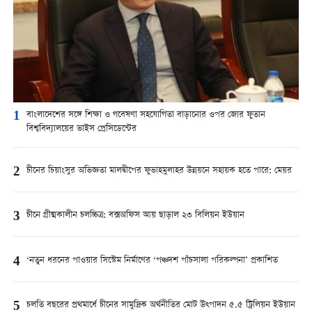
1
বাংলাদেশের সঙ্গে শিক্ষা ও গবেষণা সহযোগিতা বাড়ানোর ওপর জোর ফুতান
বিশ্ববিদ্যালয়ের ভাইস প্রেসিডেন্টের
2
চীনের চিয়াংসুর অভিজ্ঞতা মালদ্বীপের ফুভাহমুলাহর উন্নয়নে সহায়ক হতে পারে: মেয়র
3
চীনে গ্রীষ্মকালীন চলচ্চিত্র: বক্সঅফিস আয় ছাড়াল ২৩ বিলিয়ন ইউয়ান
4
‘নতুন ধরনের পাওয়ার সিস্টেম নির্মাণের ‘পঞ্চদশ পাঁচসালা পরিকল্পনা’ প্রকাশিত
5
চলতি বছরের প্রথমার্ধে চীনের সামুদ্রিক অর্থনীতির মোট উত্পাদন ৫.৫ ট্রিলিয়ন ইউয়ান