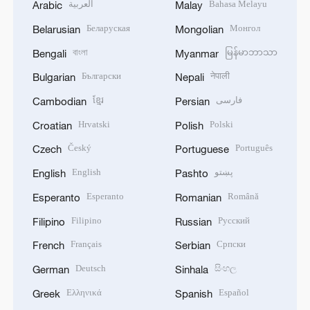
العربية
Bahasa Melayu
Arabic
Malay
Беларуская
Монгол
Belarusian
Mongolian
বাংলা
မြန်မာဘာသာ
Bengali
Myanmar
Български
नेपाली
Bulgarian
Nepali
ខ្មែរ
فارسی
Cambodian
Persian
Hrvatski
Polski
Croatian
Polish
Český
Português
Czech
Portuguese
English
پښتو
English
Pashto
Esperanto
Română
Esperanto
Romanian
Filipino
Русский
Filipino
Russian
Français
Српски
French
Serbian
Deutsch
සිංහල
German
Sinhala
Ελληνικά
Español
Greek
Spanish