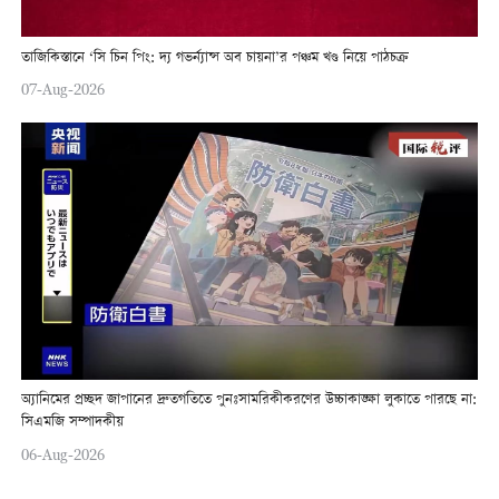
তাজিকিস্তানে ‘সি চিন পিং: দ্য গভর্ন্যান্স অব চায়না’র পঞ্চম খণ্ড নিয়ে পাঠচক্র
07-Aug-2026
অ্যানিমের প্রচ্ছদ জাপানের দ্রুতগতিতে পুনঃসামরিকীকরণের উচ্চাকাঙ্ক্ষা লুকাতে পারছে না:
সিএমজি সম্পাদকীয়
06-Aug-2026