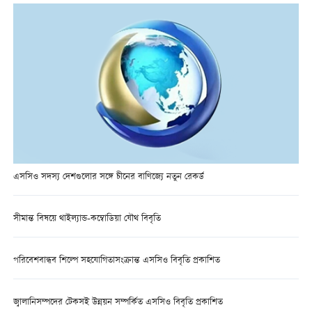
এসসিও সদস্য দেশগুলোর সঙ্গে চীনের বাণিজ্যে নতুন রেকর্ড
সীমান্ত বিষয়ে থাইল্যান্ড-কম্বোডিয়া যৌথ বিবৃতি
পরিবেশবান্ধব শিল্পে সহযোগিতাসংক্রান্ত এসসিও বিবৃতি প্রকাশিত
জ্বালানিসম্পদের টেকসই উন্নয়ন সম্পর্কিত এসসিও বিবৃতি প্রকাশিত