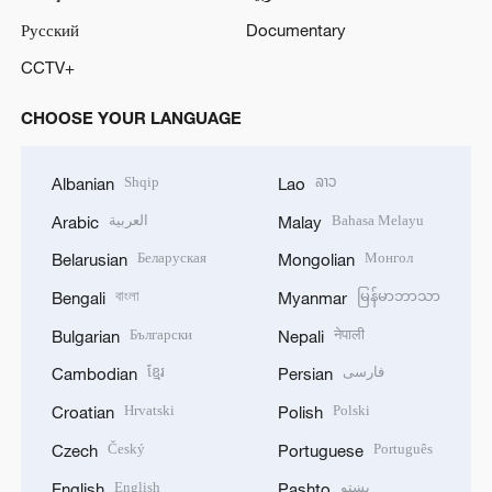
Русский
Documentary
CCTV+
CHOOSE YOUR LANGUAGE
Shqip
ລາວ
Albanian
Lao
العربية
Bahasa Melayu
Arabic
Malay
Беларуская
Монгол
Belarusian
Mongolian
বাংলা
မြန်မာဘာသာ
Bengali
Myanmar
Български
नेपाली
Bulgarian
Nepali
ខ្មែរ
فارسی
Cambodian
Persian
Hrvatski
Polski
Croatian
Polish
Český
Português
Czech
Portuguese
English
پښتو
English
Pashto