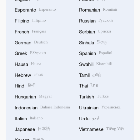
Esperanto
Română
Esperanto
Romanian
Filipino
Русский
Filipino
Russian
Français
Српски
French
Serbian
Deutsch
සිංහල
German
Sinhala
Ελληνικά
Español
Greek
Spanish
Hausa
Kiswahili
Hausa
Swahili
עברית
தமிழ்
Hebrew
Tamil
हिन्दी
ไทย
Hindi
Thai
Magyar
Türkçe
Hungarian
Turkish
Bahasa Indonesia
Українська
Indonesian
Ukrainian
Italiano
اردو
Italian
Urdu
日本語
Tiếng Việt
Japanese
Vietnamese
한국어
Korean