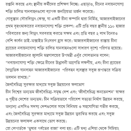
রপ্তানি করছে এবং স্থানীয় কর্মীদের প্রশিক্ষণ দিচ্ছে। এছাড়াও, চীনের নবায়নযোগ্য
শক্তি চালিত যানবাহনগুলো ব্যাপক জনপ্রিয়তা অর্জন করেছে।
গোবুস্তান সৌরবিদ্যুৎ কেন্দ্র, যা একটি চীনা কম্পানি দ্বারা নির্মিত, আজারবাইজানের
প্রথম বৃহৎআকারের নবায়নযোগ্য শক্তি প্রকল্প। এটি প্রতি বছর স্থানীয় ১১০ হাজার
পরিবারের জন্য বিদ্যুৎ সরবরাহ করতে সক্ষম এবং প্রতি বছর ২ লাখ টনেরও
বেশি কার্বন ডাই-অক্সাইড নিঃসরণ হ্রাস করে। আজারবাইজানের রাস্তায় চীনা
ব্র্যান্ডের নবায়নযোগ্য শক্তি চালিত যানবাহনগুলো সাধারণ দৃশ্যে পরিণত হয়েছে।
আজারবাইজানের জ্বালানি মন্ত্রণালয়ের উপমন্ত্রী এর্নুর সোলতানভ বলেন:
“নবায়নযোগ্য শক্তি ক্ষেত্রে চীনের উদ্ভাবনী অগ্রগতি লক্ষণীয়, এবং চীনা ব্র্যান্ডের
বৈদ্যুতিক যানবাহন আজারবাইজানের পরিবহন ব্যবস্থার সবুজ রূপান্তরে সক্রিয়
অবদান রাখছে।”
জৈববৈচিত্র্য সুরক্ষার মাধ্যমে সবুজ উন্নয়নের ফলভোগ
চীন বিশ্বের অন্যতম জীববৈচিত্র্য-সমৃদ্ধ দেশ এবং ‘জীববৈচিত্র্য কনভেনশন’ স্বাক্ষর
ও গৃহীত দেশের অন্যতম। চীন সক্রিয়ভাবে পরিবেশ সভ্যতা নির্মাণ উন্নয়ন করছে,
অন্যান্য এসসিও সদস্য দেশগুলোর সাথে বিনিময় ও সহযোগিতা গভীর করছে,
এবং জৈববৈচিত্র্য সুরক্ষার মাধ্যমে সবুজ উন্নয়ন ত্বরান্বিত করছে এবং সবুজ
উন্নয়নের ফলাফল একসাথে ভোগ করছে।
স্নো লেপার্ডকে ‘তুষার পর্বতের রাজা’ বলা হয়। এটি মধ্য এশিয়া থেকে সিচিয়াং