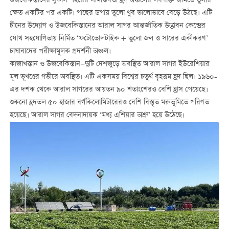
উজবেকিস্তানের নুকাস শহরের সীমান্তবর্তী হ্রদ অঞ্চলের লবণাক্ত জমিতে তুলার
ক্ষেত একটির পর একটি। গাছের ডগায় তুলো খুব ভালোভাবে বেড়ে উঠছে। এটি
চীনের উদ্যোগ ও উজবেকিস্তানের আরাল সাগর আন্তর্জাতিক উদ্ভাবন কেন্দ্রের
যৌথ সহযোগিতায় নির্মিত ‘ফটোভোলটাইক + তুলো জল ও সারের একীকরণ’
চাষাবাদের পরীক্ষামূলক প্রদর্শনী অঞ্চল।
কাজাখস্তান ও উজবেকিস্তান—দুটি দেশজুড়ে অবস্থিত আরাল সাগর ইউরেশিয়ার
মূল ভূখণ্ডের গভীরে অবস্থিত। এটি একসময় বিশ্বের চতুর্থ বৃহত্তম হ্রদ ছিল। ১৯৬০-
এর দশক থেকে আরাল সাগরের আয়তন ৯০ শতাংশেরও বেশি হ্রাস পেয়েছে।
শুকনো হ্রদতল ৫০ হাজার বর্গকিলোমিটারেরও বেশি বিস্তৃত মরুভূমিতে পরিণত
হয়েছে। আরাল সাগর বেদনাদায়ক ‘মধ্য এশিয়ার অশ্রু’ হয়ে উঠেছে।