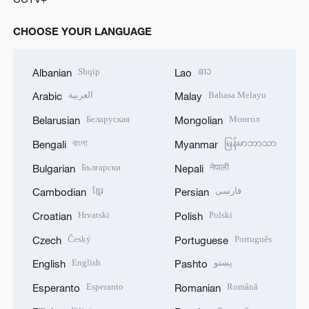
CHOOSE YOUR LANGUAGE
Shqip
ລາວ
Albanian
Lao
العربية
Bahasa Melayu
Arabic
Malay
Беларуская
Монгол
Belarusian
Mongolian
বাংলা
မြန်မာဘာသာ
Bengali
Myanmar
Български
नेपाली
Bulgarian
Nepali
ខ្មែរ
فارسی
Cambodian
Persian
Hrvatski
Polski
Croatian
Polish
Český
Português
Czech
Portuguese
English
پښتو
English
Pashto
Esperanto
Română
Esperanto
Romanian