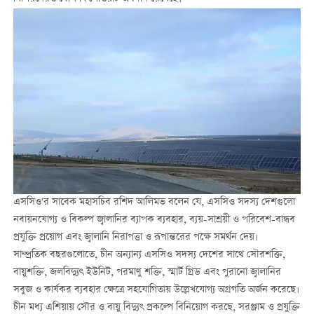
এসসিও'র সাবেক মহাসচিব রশিদ আলিমভ বলেন যে, এসসিও সদস্য দেশগুলো
নবায়নযোগ্য ও বিকল্প জ্বালানির ব্যাপক ব্যবহার, ব্যয়-সাশ্রয়ী ও পরিবেশ-বান্ধব
প্রযুক্তি প্রয়োগ এবং জ্বালানি নিরাপত্তা ও রূপান্তরের পক্ষে সমর্থন দেয়।
সাম্প্রতিক বছরগুলোতে, চীন অন্যান্য এসসিও সদস্য দেশের সাথে সৌরশক্তি,
বায়ুশক্তি, জলবিদ্যুৎ ইউনিট, পরমাণু শক্তি, স্মার্ট গ্রিড এবং পুরানো জ্বালানির
সবুজ ও কার্যকর ব্যবহার ক্ষেত্রে সহযোগিতায় উল্লেখযোগ্য অগ্রগতি অর্জন করেছে।
চীন মধ্য এশিয়ায় সৌর ও বায়ু বিদ্যুৎ প্রকল্পে বিনিয়োগ করছে, সরঞ্জাম ও প্রযুক্তি