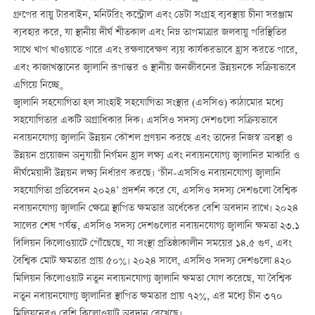
গ্রুপের বায়ু টারবাইন, মনিটরিং কন্ট্রোল এবং ডেটা সংগ্রহ ব্যবস্থায় চীনা সরঞ্জাম
ব্যবহার করে, যা স্থানীয় দীর্ঘ শীতকাল এবং নিম্ন তাপমাত্রার জলবায়ু পরিস্থিতির
সাথে খাপ খাওয়াতে পারে এবং রক্ষণাবেক্ষণ ব্যয় কার্যকরভাবে হ্রাস করতে পারে,
এবং কাজাখস্তানের জ্বালানি রূপান্তর ও স্থানীয় জনজীবনের উন্নয়নকে সক্রিয়ভাবে
এগিয়ে নিচ্ছে。
জ্বালানি সহযোগিতা হল সাংহাই সহযোগিতা সংস্থার (এসসিও) কাঠামোর মধ্যে
সহযোগিতার একটি অগ্রাধিকার দিক। এসসিও সদস্য দেশগুলো সক্রিয়ভাবে
নবায়নযোগ্য জ্বালানি উন্নয়ন কৌশল প্রণয়ন করছে এবং তাদের নিজস্ব অবস্থা ও
উন্নয়ন প্রয়োজন অনুযায়ী নির্গমন হ্রাস লক্ষ্য এবং নবায়নযোগ্য জ্বালানির মাঝারি ও
দীর্ঘমেয়াদী উন্নয়ন লক্ষ্য নির্ধারণ করছে। ‘চীন-এসসিও নবায়নযোগ্য জ্বালানি
সহযোগিতা প্রতিবেদন ২০২৪’ প্রদর্শন করে যে, এসসিও সদস্য দেশগুলো বৈশ্বিক
নবায়নযোগ্য জ্বালানি ক্ষেত্রে স্থাপিত ক্ষমতার অর্ধেকের বেশি অবদান রাখে। ২০২৪
সালের শেষ পর্যন্ত, এসসিও সদস্য দেশগুলোর নবায়নযোগ্য জ্বালানি ক্ষমতা ২৩.১
বিলিয়ন কিলোওয়াটে পৌঁছেছে, যা সংস্থা প্রতিষ্ঠাকালীন সময়ের ১৪.৫ গুণ, এবং
বৈশ্বিক মোট ক্ষমতার প্রায় ৫০%। ২০২৪ সালে, এসসিও সদস্য দেশগুলো ৪২০
মিলিয়ন কিলোওয়াট নতুন নবায়নযোগ্য জ্বালানি ক্ষমতা যোগ করেছে, যা বৈশ্বিক
নতুন নবায়নযোগ্য জ্বালানির স্থাপিত ক্ষমতার প্রায় ৭২%, এর মধ্যে চীন ৩৭০
মিলিয়নেরও বেশি কিলোওয়াট অবদান রেখেছে।