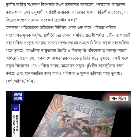
স্থানীয় কাছিম সংরক্ষণ বিশেষজ্ঞ উগুর তুরকসান বলেছেন, "বর্তমানে আমাদের
কাছে থাকা তথ্য অনুযায়ী, সংশ্লিষ্ট এলাকায় কাছিমের সংখ্যা স্থিতিশীল রয়েছে, যা
বিদ্যুৎকেন্দ্রের সচেতন সংরক্ষণ প্রচেষ্টার ফল।”
মরুকরণ প্রতিরোধের অভিজ্ঞতা বিনিময় থেকে শুরু করে পরিচ্ছন্ন শক্তির
সহযোগিতামূলক সমৃদ্ধি, প্রাণীবৈচিত্র্য রক্ষার সমন্বিত প্রচেষ্টা পর্যন্ত... চীন ও শাংহাই
সহযোগিতা সংস্থার অন্যান্য সদস্য দেশগুলো হাতে-হাত মিলিয়ে সবুজ সহযোগিতা
গড়ে তুলছে, আঞ্চলিক বাস্তুতন্ত্রের উন্নতি ও বিশ্বব্যাপী পরিবেশগত ব্যবস্থাপনাকে
এগিয়ে নিয়ে যাচ্ছে, একসাথে বাস্তুতান্ত্রিক সভ্যতার ভিত্তি গড়ে তুলছে, একই সঙ্গে
সবুজ উন্নয়নের পথে এগিয়ে যাচ্ছে, আমাদের সবুজ পৃথিবীর বাসভূমিকে রক্ষা
করছে এবং মানবজাতির জন্য আরও পরিষ্কার ও সুন্দর ভবিষ্যৎ গড়ে তুলছে।
(স্বর্ণা/হাশিম/লিলি)