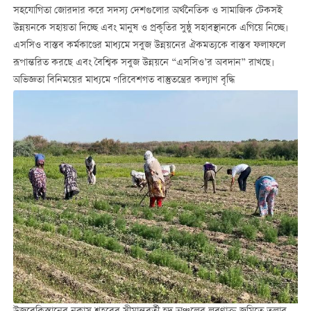
সহযোগিতা জোরদার করে সদস্য দেশগুলোর অর্থনৈতিক ও সামাজিক টেকসই
উন্নয়নকে সহায়তা দিচ্ছে এবং মানুষ ও প্রকৃতির সুষ্ঠু সহাবস্থানকে এগিয়ে নিচ্ছে।
এসসিও বাস্তব কর্মকাণ্ডের মাধ্যমে সবুজ উন্নয়নের ঐকমত্যকে বাস্তব ফলাফলে
রূপান্তরিত করছে এবং বৈশ্বিক সবুজ উন্নয়নে “এসসিও’র অবদান” রাখছে।
অভিজ্ঞতা বিনিময়ের মাধ্যমে পরিবেশগত বাস্তুতন্ত্রের কল্যাণ বৃদ্ধি