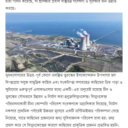
চারা পালন করেছে, যা শ্রীলঙ্কার প্রবাল বাস্তুতন্ত্র গবেষণা ও সুরক্ষার মান উন্নীত
করছে।
ভূমধ্যসাগরের উত্তর-পূর্ব কোণে অবস্থিত তুরস্কের ইসকেন্দেরুন উপসাগর হল
বিপন্নপ্রায় সবুজ সামুদ্রিক কাছিম এবং সংকটাপন্ন লগারহেড কাছিমের ডিম পাড়া ও
ফুটানোর গুরুত্বপূর্ণ এলাকাগুলোর মধ্যে একটি। এর অদূরেই রয়েছে চীন ও
তুরস্কের যৌথভাবে উন্নয়ন ও নির্মাণ করা হুনুত্রু বিদ্যুৎকেন্দ্র। বিদ্যুৎকেন্দ্র
পরিচালনাকারী চীনা কোম্পানি পরিবেশ সংরক্ষণকে অগ্রাধিকার দিয়েছে, নির্মাণ
নকশার প্রাথমিক পর্যায়েই উচ্চতর মূল্যের একটি অপ্টিমাইজড পরিকল্পনা বেছে
নিয়েছে, যাতে কাছিমের প্রজননের জন্য সুবিধাজনক পরিবেশ রাখা হয়। তথ্য
প্রমাণ করে যে বিদ্যুৎকেন্দ্রের কারণে কাছিমের প্রাকৃতিক প্রজনন প্রভাবিত হয়নি।