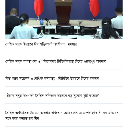
বৈশ্বিক সবুজ উন্নয়নে চীন শক্তিশালী অংশীদার: মুখপাত্র
বৈশ্বিক সবুজ ব্যবস্থাপনা ও পরিবেশগত স্থিতিশীলতায় চীনের গুরুত্বপূর্ণ অবদান
বিশ্ব স্বাস্থ্য সম্মেলন ও বৈশ্বিক জনস্বাস্থ্য পরিস্থিতির উন্নয়নে চীনের অবদান
‘চীনের সবুজ উত্পাদন বৈশ্বিক দক্ষিণের উন্নয়নে বড় সুযোগ সৃষ্টি করেছে’
বৈশ্বিক অর্থনৈতিক উন্নয়নে অবদান রাখতে দাভোস ফোরামে অংশগ্রহণকারী সব অতিথির
সঙ্গে কাজ করতে চায় চীন