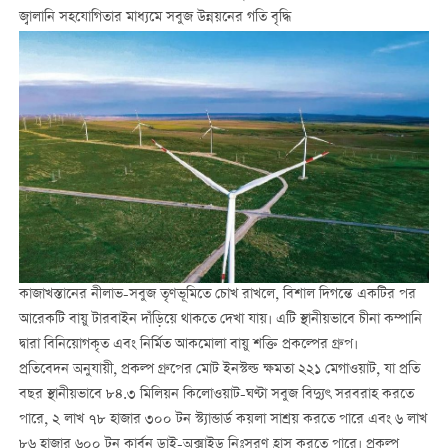
জ্বালানি সহযোগিতার মাধ্যমে সবুজ উন্নয়নের গতি বৃদ্ধি
কাজাখস্তানের নীলাভ-সবুজ তৃণভূমিতে চোখ রাখলে, বিশাল দিগন্তে একটির পর
আরেকটি বায়ু টারবাইন দাঁড়িয়ে থাকতে দেখা যায়। এটি স্থানীয়ভাবে চীনা কম্পানি
দ্বারা বিনিয়োগকৃত এবং নির্মিত আকমোলা বায়ু শক্তি প্রকল্পের গ্রুপ।
প্রতিবেদন অনুযায়ী, প্রকল্প গ্রুপের মোট ইনস্টল্ড ক্ষমতা ২২১ মেগাওয়াট, যা প্রতি
বছর স্থানীয়ভাবে ৮৪.৩ মিলিয়ন কিলোওয়াট-ঘণ্টা সবুজ বিদ্যুৎ সরবরাহ করতে
পারে, ২ লাখ ৭৮ হাজার ৩০০ টন স্ট্যান্ডার্ড কয়লা সাশ্রয় করতে পারে এবং ৬ লাখ
৮৬ হাজার ৬০০ টন কার্বন ডাই-অক্সাইড নিঃসরণ হ্রাস করতে পারে। প্রকল্প