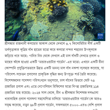
শ্রীলঙ্কার রাজধানী কলম্বোর আকাশ থেকে দেখলে ৩.৭ কিলোমিটার দীর্ঘ একটি
অর্ধবৃত্তাকার কৃত্রিম বাঁধ হাতের মতো করে কলম্বো বন্দর শহরের উপকূলকে
জড়িয়ে ধরে আছে। পানির নিচ থেকে দেখলে এই ঢাল বাঁধটি দেখতে প্রবাল ও
মাছের ঝাঁকে ছাওয়া একটি ‘অন্ডারওয়াটার গার্ডেন’-এর মতো। এখানে একটি চীনা
কোম্পানি প্রযুক্তিগতভাবে উন্নত একটি অনন্য ঢাল বাঁধ নকশা ব্যবহার করেছে, যা
পরিবেশ-সচেতন প্রবালের প্রাকৃতিক বৃদ্ধির জন্য উপযুক্ত শর্ত তৈরি করেছে।
বিশেষজ্ঞদের গবেষণা পরিসংখ্যান অনুসারে, ঢাল বাঁধের ভিতরে মোট ৭৩
প্রজাতির প্রবাল এবং এতে নেপোলিয়ন রিফিশের মতো বিপন্ন প্রজাতিসহ ১১৪
প্রজাতির মাছ রয়েছে। ২০২৪ সাল থেকে, চীন ও শ্রীলঙ্কার বিশেষজ্ঞ দলগুলো
ধারাবাহিক প্রবাল গবেষণা সহযোগিতা চালিয়ে ‘অন্ডারওয়াটার গার্ডেন’কে আরও
সমৃদ্ধ করেছে, নতুন ৬৮টি প্রবাল গার্ডেন, সফলভাবে ৫০০০-এরও বেশি প্রবাল