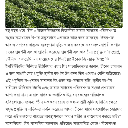
বহু বছর ধরে, চীন ও উজবেকিস্তানের বিজ্ঞানীরা আরাল সাগরের পরিবেশগত
সংকট সমাধানের উপায় অনুসন্ধানে একসঙ্গে কাজ করে আসছেন। উভয়পক্ষ
আরাল সাগরের বাস্তুতন্ত্র ব্যবস্থাপনা চুক্তি স্বাক্ষর করেছে এবং জল-সাশ্রয়ী কার্পাস
চাষের প্রদর্শনী এলাকা প্রতিষ্ঠা করেছে। প্রদর্শনী এলাকার চীনা প্রযুক্তি দায়িত্বপ্রাপ্ত,
চাইনিজ একাডেমি অব সায়েন্সেসের শিনচিয়াং ইকোলজি অ্যান্ড জিওগ্রাফি
ইনস্টিটিউটের সিনিয়র ইঞ্জিনিয়ার ওয়াং পিং সাংবাদিকদের জানান, চীনের চাষাবাদ
ও জল-সাশ্রয়ী সেচ প্রযুক্তি স্থানীয় কার্পাস উত্পাদন তিন গুণেরও বেশি বাড়িয়েছে।
এই প্রযুক্তির সম্প্রসারণ ফসলের উত্পাদন ব্যাপকভাবে বৃদ্ধি, স্থানীয় কার্পাস
চাষীদের জীবিকার উন্নতি এবং আরাল সাগরের পরিবেশগত সংকট প্রশমনের
আশা করা যায়। আরাল সাগর আন্তর্জাতিক উদ্ভাবন কেন্দ্রের পরিচালক
হাবিবুলায়েভ বলেন: “চীন মরুকরণ রোধ ও জল-সাশ্রয়ী কৃষিসহ বিভিন্ন ক্ষেত্রে
সমৃদ্ধ প্রযুক্তি ও অভিজ্ঞতা অর্জন করেছে। আমরা চীনের সাথে সহযোগিতা জোরদার
করে এই অঞ্চলের বাস্তুতন্ত্র ব্যবস্থাপনাকে আরও গভীর ও বাস্তবায়ন করতে চাই।”
মঙ্গোলিয়ায়, চীন-মঙ্গোলিয়া মরুকরণ প্রতিরোধ সহযোগিতা কেন্দ্র পরিবেশগত