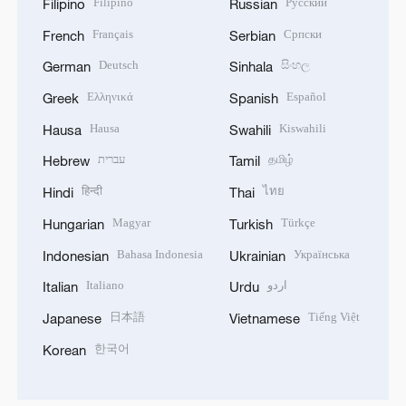
Filipino
Русский
Filipino
Russian
Français
Српски
French
Serbian
Deutsch
සිංහල
German
Sinhala
Ελληνικά
Español
Greek
Spanish
Hausa
Kiswahili
Hausa
Swahili
עברית
தமிழ்
Hebrew
Tamil
हिन्दी
ไทย
Hindi
Thai
Magyar
Türkçe
Hungarian
Turkish
Bahasa Indonesia
Українська
Indonesian
Ukrainian
Italiano
اردو
Italian
Urdu
日本語
Tiếng Việt
Japanese
Vietnamese
한국어
Korean