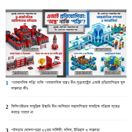
1
'পারমাণবিক শক্তি' নাকি 'পারমাণবিক অস্ত্র'? চীন-যুক্তরাষ্ট্রের এআই প্রতিযোগিতার মূল
বাস্তবতা কী?
2
ফিলিপাইনের সামুদ্রিক উস্কানি চীন-আসিয়ান সহযোগিতার সামগ্রিক গতিকে ব্যাহত
করতে পারবে না
3
পটসডাম ঘোষণাপত্রের ৮১তম বার্ষিকী: দলিল, ইতিহাস ও বাস্তবতা