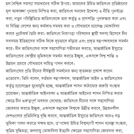
হল বৈশ্বিক সমস্যা সমাধানের সঠিক উপায়। আমাদের উচিত জাতিসংঘ প্রতিষ্ঠানের
মূল আকাঙ্ক্ষা পুনরায় নিশ্চিত করা, জাতিসংঘ সনদের উদ্দেশ্য ও নীতি পুনর্ব্যক্ত
করা, নতুন পরিস্থিতিতে জাতিসংঘকে তার কর্তৃত্ব ও প্রাণশক্তি পুনরুদ্ধার করা এবং
যা বিভিন্ন দেশের জন্য কর্মকাণ্ড সমন্বয় করা ও যৌথভাবে চ্যালেঞ্জ মোকাবিলা
করার প্ল্যাটফর্ম তৈরি করা। জাতিসংঘ নিরাপত্তা পরিষদের স্থায়ী সদস্য হিসেবে চীন
সবসময় ইতিহাসের সঠিক দিকে দৃঢ়ভাবে দাঁড়ায় এবং প্রকৃত বহুপক্ষবাদকে সমর্থন
করে। চীন জাতিসংঘের সঙ্গে সহযোগিতা গভীরতর করতে, আন্তর্জাতিক ইস্যুতে
জাতিসংঘের কেন্দ্রীয় ভূমিকাকে সমর্থন করতে ইচ্ছুক, একসঙ্গে বিশ্ব শান্তি ও
উন্নয়ন প্রচারে যৌথভাবে দায়িত্ব পালন করবে।
জাতিসংঘের প্রতি চীনের দীর্ঘস্থায়ী সমর্থনের জন্য কৃতজ্ঞতা প্রকাশ করেন
গুতেরেস। তিনি বলেন, বর্তমান বহুপক্ষবাদ, আন্তর্জাতিক আইন ও জাতিসংঘের
কর্তৃত্ব চ্যালেঞ্জের মুখোমুখি হচ্ছে, আন্তর্জাতিক শাসন কাঠামোর জরুরি সংস্কার
প্রয়োজন। আন্তর্জাতিক আইনরক্ষা ও আন্তর্জাতিক আইনের শাসন নিশ্চিত করার
ক্ষেত্রে চীন গুরুত্বপূর্ণ অবদান রেখেছে। জাতিসংঘ চীনের সঙ্গে সহযোগিতা
জোরদার করতে ইচ্ছুক, একসঙ্গে বহুমেরু বিশ্বকে উন্নীত করবে, উন্নয়নশীল
দেশগুলোর প্রতিনিধিত্ব বৃদ্ধি করবে, আন্তর্জাতিক ইস্যুতে জাতিসংঘ আরও বড়
ভূমিকা পালন করতে সক্ষম হবে। দু’পক্ষের উচিত বিশ্বব্যাপী শাসন ব্যবস্থা সংস্কার,
কৃত্রিম বুদ্ধিমত্তা, জলবায়ু মোকাবিলা ইত্যাদি ক্ষেত্রের সহযোগিতা জোরদার করা,