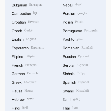
Български
नेपाली
Bulgarian
Nepali
ខ្មែរ
فارسی
Cambodian
Persian
Hrvatski
Polski
Croatian
Polish
Český
Português
Czech
Portuguese
English
پښتو
English
Pashto
Esperanto
Română
Esperanto
Romanian
Filipino
Русский
Filipino
Russian
Français
Српски
French
Serbian
Deutsch
සිංහල
German
Sinhala
Ελληνικά
Español
Greek
Spanish
Hausa
Kiswahili
Hausa
Swahili
עברית
தமிழ்
Hebrew
Tamil
हिन्दी
ไทย
Hindi
Thai