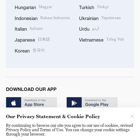
Magyar
Türkçe
Hungarian
Turkish
Bahasa Indonesia
Українська
Indonesian
Ukrainian
Italiano
اردو
Italian
Urdu
日本語
Tiếng Việt
Japanese
Vietnamese
한국어
Korean
DOWNLOAD OUR APP
Our Privacy Statement & Cookie Policy
By continuing to browse our site you agree to our use of cookies, revised
Privacy Policy and Terms of Use. You can change your cookie settings
through your browser.
© China Radio International.CRI. All Rights Reserved. 16A