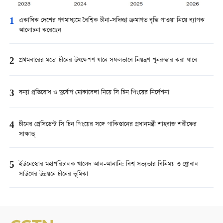
1
একাধিক দেশের গণমাধ্যমে বৈশ্বিক চীনা-সদিচ্ছা ক্রমাগত বৃদ্ধি পাওয়া নিয়ে ব্যাপক
আলোচনা করেছেন
2
প্রথমবারের মতো চীনের উৎক্ষেপণ যানে সফলভাবে নিয়ন্ত্রণ পুনরুদ্ধার করা যাবে
3
বন্যা প্রতিরোধ ও দুর্যোগ মোকাবেলা নিয়ে সি চিন পিংয়ের নির্দেশনা
4
চীনের প্রেসিডেন্ট সি চিন পিংয়ের সঙ্গে পাকিস্তানের প্রধানমন্ত্রী শাহবাজ শরীফের
সাক্ষাত্
5
ইউনেস্কোর মহাপরিচালক খালেদ আল-আনানি: বিশ্ব সভ্যতার বিনিময় ও গ্লোবাল
সাউথের উন্নয়নে চীনের ভূমিকা