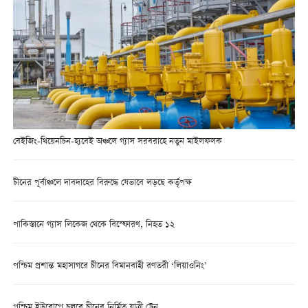
বেইজিং-থিয়েনচিন-হ্যবেই অঞ্চলে গ্যাস সরবরাহে নতুন মাইলফলক
চীনের পূর্বাঞ্চলে দাবদাহের বিরুদ্ধে যেভাবে লড়ছে কর্তৃপক্ষ
পাকিস্তানে গ্যাস লিকেজ থেকে বিস্ফোরণ, নিহত ১২
পশ্চিম প্রশান্ত মহাসাগরে চীনের বিমানবাহী রণতরী ‘লিয়াওনিং’
পশ্চিম ইউরোপে চলবে চীনের নির্মিত যাত্রী ট্রেন