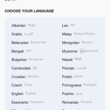
CHOOSE YOUR LANGUAGE
Shqip
ລາວ
Albanian
Lao
العربية
Bahasa Melayu
Arabic
Malay
Беларуская
Монгол
Belarusian
Mongolian
বাংলা
မြန်မာဘာသာ
Bengali
Myanmar
Български
नेपाली
Bulgarian
Nepali
ខ្មែរ
فارسی
Cambodian
Persian
Hrvatski
Polski
Croatian
Polish
Český
Português
Czech
Portuguese
English
پښتو
English
Pashto
Esperanto
Română
Esperanto
Romanian