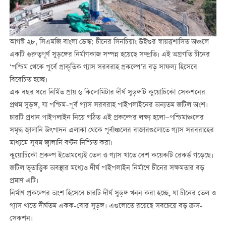
আগস্ট ২৮, সিএমজি বাংলা ডেস্ক: চীনের সিনচিয়াং উইগুর স্বায়ত্তশাসিত অঞ্চলে
একটি গুরুত্বপূর্ণ সুড়ঙ্গের নির্মাণকাজ সম্পন্ন হয়েছে সম্প্রতি। এই অগ্রগতি চীনের
‘পশ্চিম থেকে পূর্বে প্রাকৃতিক গ্যাস সরবরাহ প্রকল্পে’র বড় সাফল্য হিসেবে
বিবেচিত হচ্ছে।
এক বছর ধরে নির্মিত প্রায় ৬ কিলোমিটার দীর্ঘ সুড়ঙ্গটি কুয়োচিকৌ সেকশনের
প্রথম সুড়ঙ্গ, যা পশ্চিম–পূর্ব গ্যাস সরবরাহ পাইপলাইনের অন্যতম জটিল অংশ।
চারটি প্রধান পাইপলাইন নিয়ে গঠিত এই প্রকল্পের লক্ষ্য হলো—পশ্চিমাঞ্চলের
সমৃদ্ধ জ্বালানি উৎপাদন এলাকা থেকে পূর্বাঞ্চলের বাজারগুলোতে গ্যাস সরবরাহের
মাধ্যমে সুষম জ্বালানি বণ্টন নিশ্চিত করা।
কুয়োচিকৌ প্রকল্প ইতোমধ্যেই তেল ও গ্যাস খাতে বেশ কয়েকটি রেকর্ড গড়েছে।
জটিল ভূতাত্ত্বিক অবস্থার মধ্যেও দীর্ঘ পাইপলাইন নির্মাণে চীনের সক্ষমতার বড়
প্রমাণ এটি।
নির্মাণ প্রকল্পের অংশ হিসেবে চারটি দীর্ঘ সুড়ঙ্গ খনন করা হচ্ছে, যা চীনের তেল ও
গ্যাস খাতে দীর্ঘতম একক-বোর সুড়ঙ্গ। এগুলোতে রয়েছে সবচেয়ে বড় ক্রস-
সেকশন।