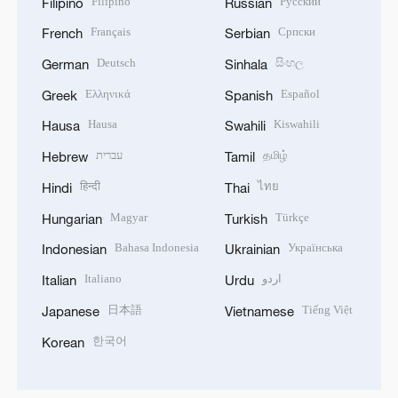
Filipino
Русский
Filipino
Russian
Français
Српски
French
Serbian
Deutsch
සිංහල
German
Sinhala
Ελληνικά
Español
Greek
Spanish
Hausa
Kiswahili
Hausa
Swahili
עברית
தமிழ்
Hebrew
Tamil
हिन्दी
ไทย
Hindi
Thai
Magyar
Türkçe
Hungarian
Turkish
Bahasa Indonesia
Українська
Indonesian
Ukrainian
Italiano
اردو
Italian
Urdu
日本語
Tiếng Việt
Japanese
Vietnamese
한국어
Korean