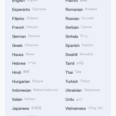
English
Pashto
Esperanto
Română
Esperanto
Romanian
Filipino
Русский
Filipino
Russian
Français
Српски
French
Serbian
Deutsch
සිංහල
German
Sinhala
Ελληνικά
Español
Greek
Spanish
Hausa
Kiswahili
Hausa
Swahili
עברית
தமிழ்
Hebrew
Tamil
हिन्दी
ไทย
Hindi
Thai
Magyar
Türkçe
Hungarian
Turkish
Bahasa Indonesia
Українська
Indonesian
Ukrainian
Italiano
اردو
Italian
Urdu
日本語
Tiếng Việt
Japanese
Vietnamese