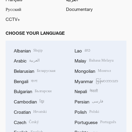
Русский
Documentary
CCTV+
CHOOSE YOUR LANGUAGE
Shqip
ລາວ
Albanian
Lao
العربية
Bahasa Melayu
Arabic
Malay
Беларуская
Монгол
Belarusian
Mongolian
বাংলা
မြန်မာဘာသာ
Bengali
Myanmar
Български
नेपाली
Bulgarian
Nepali
ខ្មែរ
فارسی
Cambodian
Persian
Hrvatski
Polski
Croatian
Polish
Český
Português
Czech
Portuguese
English
پښتو