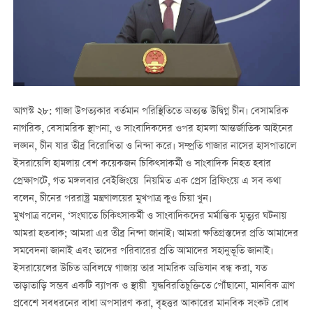
আগস্ট ২৮: গাজা উপত্যকার বর্তমান পরিস্থিতিতে অত্যন্ত উদ্বিগ্ন চীন। বেসামরিক
নাগরিক, বেসামরিক স্থাপনা, ও সাংবাদিকদের ওপর হামলা আন্তর্জাতিক আইনের
লঙ্ঘন, চীন যার তীব্র বিরোধিতা ও নিন্দা করে। সম্প্রতি গাজার নাসের হাসপাতালে
ইসরায়েলি হামলায় বেশ কয়েকজন চিকিত্সাকর্মী ও সাংবাদিক নিহত হবার
প্রেক্ষাপটে, গত মঙ্গলবার বেইজিংয়ে নিয়মিত এক প্রেস ব্রিফিংয়ে এ সব কথা
বলেন, চীনের পররাষ্ট্র মন্ত্রণালয়ের মুখপাত্র কুও চিয়া খুন।
মুখপাত্র বলেন, ‘সংঘাতে চিকিত্সাকর্মী ও সাংবাদিকদের মর্মান্তিক মৃত্যুর ঘটনায়
আমরা হতবাক; আমরা এর তীব্র নিন্দা জানাই। আমরা ক্ষতিগ্রস্তদের প্রতি আমাদের
সমবেদনা জানাই এবং তাদের পরিবারের প্রতি আমাদের সহানুভূতি জানাই।
ইসরায়েলের উচিত অবিলম্বে গাজায় তার সামরিক অভিযান বন্ধ করা, যত
তাড়াতাড়ি সম্ভব একটি ব্যাপক ও স্থায়ী যুদ্ধবিরতিচুক্তিতে পৌঁছানো, মানবিক ত্রাণ
প্রবেশে সবধরনের বাধা অপসারণ করা, বৃহত্তর আকারের মানবিক সংকট রোধ