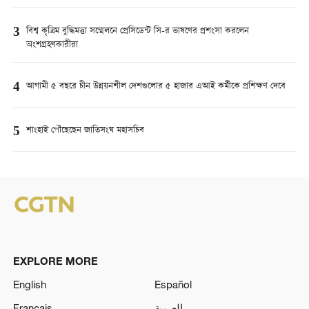
3
বিশ্ব কৃত্রিম বুদ্ধিমত্তা সম্মেলনে প্রেসিডেন্ট সি-র ভাষণের প্রশংসা করলেন
অংশগ্রহণকারীরা
4
আগামী ৫ বছরে চীন উন্নয়নশীল দেশগুলোর ৫ হাজার এআই কর্মীকে প্রশিক্ষণ দেবে
5
শাংহাই পৌঁছেছেন জাতিসংঘ মহাসচিব
EXPLORE MORE
English
Español
Français
العربية