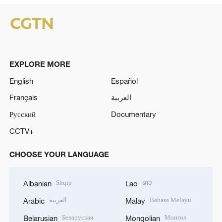
EXPLORE MORE
English
Español
Français
العربية
Русский
Documentary
CCTV+
CHOOSE YOUR LANGUAGE
Shqip
ລາວ
Albanian
Lao
العربية
Bahasa Melayu
Arabic
Malay
Беларуская
Монгол
Belarusian
Mongolian