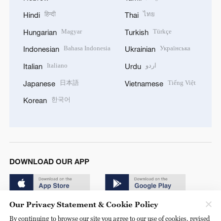
हिन्दी
ไทย
Hindi
Thai
Magyar
Türkçe
Hungarian
Turkish
Bahasa Indonesia
Українська
Indonesian
Ukrainian
Italiano
اردو
Italian
Urdu
日本語
Tiếng Việt
Japanese
Vietnamese
한국어
Korean
DOWNLOAD OUR APP
Our Privacy Statement & Cookie Policy
By continuing to browse our site you agree to our use of cookies, revised