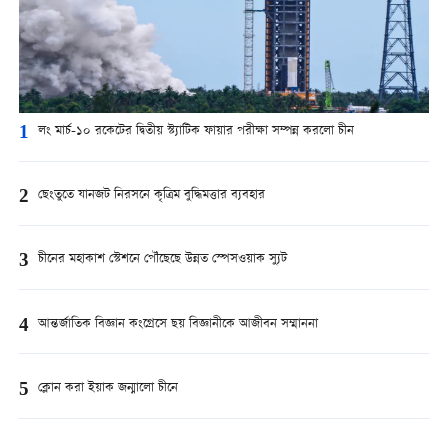
1
লং মার্চ-১০ রকেটের দ্বিতীয় স্ট্যাটিক ফায়ার পরীক্ষা সম্পন্ন করলো চীন
2
ছেংতুতে যানজট নিরসনে কৃত্রিম বুদ্ধিমত্তার ব্যবহার
3
চীনের মহাকাশ স্টেশনে পৌঁছেছে উন্নত স্পেসওয়াক স্যুট
4
আন্তর্জাতিক বিজ্ঞান কংগ্রেসে ছয় বিজ্ঞানীকে আজীবন সম্মাননা
5
ক্লোন করা ইয়াক জন্মালো চীনে