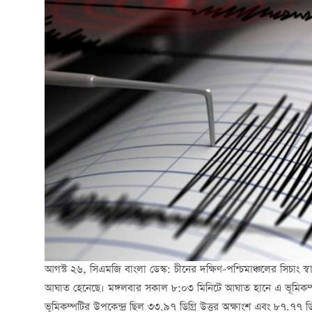
আগস্ট ২৬, সিএমজি বাংলা ডেস্ক: চীনের দক্ষিণ-পশ্চিমাঞ্চলের সিচাং স্বা
আঘাত হেনেছে। মঙ্গলবার সকাল ৮:০৩ মিনিটে আঘাত হানে এ ভূমিকম্প
ভূমিকম্পটির উপকেন্দ্র ছিল ৩৩.৯৭ ডিগ্রি উত্তর অক্ষাংশ এবং ৮৭.৭৭ ডি