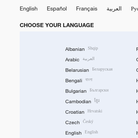
English
Español
Français
العربية
Ру
CHOOSE YOUR LANGUAGE
Albanian
Shqip
Arabic
العربية
Belarusian
Беларуская
Bengali
বাংলা
Bulgarian
Български
Cambodian
ខ្មែរ
Croatian
Hrvatski
Czech
Český
English
English