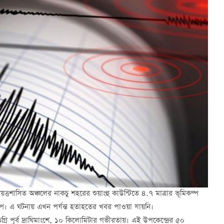
য়ত্তশাসিত অঞ্চলের নাকচু শহরের শুয়াংহু কাউন্টিতে ৪.৭ মাত্রার ভূমিকম্প
। এ ঘটনায় এখন পর্যন্ত হতাহতের খবর পাওয়া যায়নি।
গ্রি পূর্ব দ্রাঘিমাংশে, ১০ কিলোমিটার গভীরতায়। এই উপকেন্দ্রের ৫০