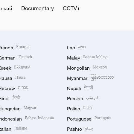
сский
Documentary
CCTV+
French
Français
Lao
ລາວ
German
Deutsch
Malay
Bahasa Melayu
Greek
Ελληνικά
Mongolian
Монгол
Hausa
Hausa
Myanmar
မြန်မာဘာသာ
Hebrew
עברית
Nepali
नेपाली
Hindi
हिन्दी
Persian
فارسی
Hungarian
Magyar
Polish
Polski
Indonesian
Bahasa Indonesia
Portuguese
Português
Italian
Italiano
Pashto
پښتو