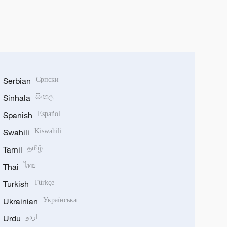
Serbian
Српски
Sinhala
සිංහල
Spanish
Español
Swahili
Kiswahili
Tamil
தமிழ்
Thai
ไทย
Turkish
Türkçe
Ukrainian
Українська
Urdu
اردو