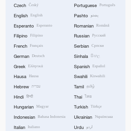
Český
Português
Czech
Portuguese
English
پښتو
English
Pashto
Esperanto
Română
Esperanto
Romanian
Filipino
Русский
Filipino
Russian
Français
Српски
French
Serbian
Deutsch
සිංහල
German
Sinhala
Ελληνικά
Español
Greek
Spanish
Hausa
Kiswahili
Hausa
Swahili
עברית
தமிழ்
Hebrew
Tamil
हिन्दी
ไทย
Hindi
Thai
Magyar
Türkçe
Hungarian
Turkish
Bahasa Indonesia
Українська
Indonesian
Ukrainian
Italiano
اردو
Italian
Urdu