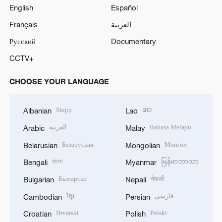
English
Español
Français
العربية
Русский
Documentary
CCTV+
CHOOSE YOUR LANGUAGE
Shqip
ລາວ
Albanian
Lao
العربية
Bahasa Melayu
Arabic
Malay
Беларуская
Монгол
Belarusian
Mongolian
বাংলা
မြန်မာဘာသာ
Bengali
Myanmar
Български
नेपाली
Bulgarian
Nepali
ខ្មែរ
فارسی
Cambodian
Persian
Hrvatski
Polski
Croatian
Polish