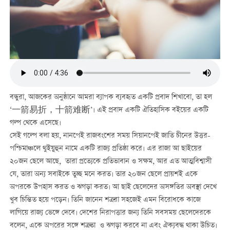
বন্ধুরা, আজকের অনুষ্ঠানে আমরা ব্যাপক ব্যবহৃত একটি প্রবাদ শিখাবো, তা হল
‘一箭易折，十箭难断’। এই প্রবাদ একটি ঐতিহাসিক বইয়ের একটি
গল্প থেকে এসেছে।
সেই গল্পে বলা হয়, নানপেই রাজবংশের সময় সিয়ানপেই জাতি চীনের উত্তর-
পশ্চিমাঞ্চলে থুইয়ুহুন নামে একটি রাজ্য প্রতিষ্ঠা করে। এর রাজা আ ছাইয়ের
২০জন ছেলে আছে, তারা প্রত্যেকে প্রতিভাবান ও সক্ষম, আর এত আত্মবিশ্বাসী
যে, তারা অন্য সবাইকে তুচ্ছ মনে করত। তার ২০জন ছেলে প্রায়শই একে
অপরকে উপহাস করত ও ঝগড়া করত। আ ছাই ছেলেদের অসঙ্গতির অবস্থা দেখে
খুব চিন্তিত হয়ে পড়েন। তিনি জানেন শত্রুরা সহজেই এমন বিরোধকে কাজে
লাগিয়ে রাজ্য ভেঙ্গে দেবে। দেশের নিরাপত্তার জন্য তিনি সবসময় ছেলেদেরকে
বলেন, একে অপরের সঙ্গে শত্রুতা ও ঝগড়া করবে না এবং ঐক্যবদ্ধ থাকা উচিত।