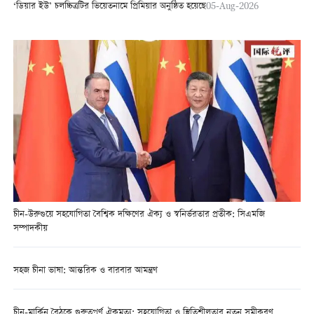
‘ডিয়ার ইউ’ চলচ্চিত্রটির ভিয়েতনামে প্রিমিয়ার অনুষ্ঠিত হয়েছে
05-Aug-2026
চীন-উরুগুয়ে সহযোগিতা বৈশ্বিক দক্ষিণের ঐক্য ও স্বনির্ভরতার প্রতীক: সিএমজি
সম্পাদকীয়
সহজ চীনা ভাষা: আন্তরিক ও বারবার আমন্ত্রণ
চীন-মার্কিন বৈঠকে গুরুত্বপূর্ণ ঐকমত্য: সহযোগিতা ও স্থিতিশীলতার নতুন সমীকরণ