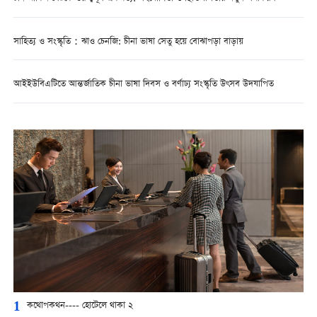
সাহিত্য ও সংস্কৃতি：ঝাও চেনজি: চীনা ভাষা সেতু হয়ে বোঝাপড়া বাড়ায়
আইইউবিএটিতে আন্তর্জাতিক চীনা ভাষা দিবস ও বর্ণাঢ্য সংস্কৃতি উৎসব উদযাপিত
1
কথোপকথন---- হোটেলে থাকা ২