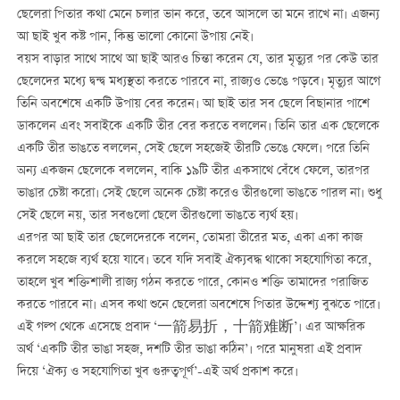
ছেলেরা পিতার কথা মেনে চলার ভান করে, তবে আসলে তা মনে রাখে না। এজন্য
আ ছাই খুব কষ্ট পান, কিন্তু ভালো কোনো উপায় নেই।
বয়স বাড়ার সাথে সাথে আ ছাই আরও চিন্তা করেন যে, তার মৃত্যুর পর কেউ তার
ছেলেদের মধ্যে দ্বন্দ্ব মধ্যস্থতা করতে পারবে না, রাজ্যও ভেঙে পড়বে। মৃত্যুর আগে
তিনি অবশেষে একটি উপায় বের করেন। আ ছাই তার সব ছেলে বিছানার পাশে
ডাকলেন এবং সবাইকে একটি তীর বের করতে বললেন। তিনি তার এক ছেলেকে
একটি তীর ভাঙতে বললেন, সেই ছেলে সহজেই তীরটি ভেঙে ফেলে। পরে তিনি
অন্য একজন ছেলেকে বললেন, বাকি ১৯টি তীর একসাথে বেঁধে ফেলে, তারপর
ভাঙার চেষ্টা করো। সেই ছেলে অনেক চেষ্টা করেও তীরগুলো ভাঙতে পারল না। শুধু
সেই ছেলে নয়, তার সবগুলো ছেলে তীরগুলো ভাঙতে ব্যর্থ হয়।
এরপর আ ছাই তার ছেলেদেরকে বলেন, তোমরা তীরের মত, একা একা কাজ
করলে সহজে ব্যর্থ হয়ে যাবে। তবে যদি সবাই ঐক্যবদ্ধ থাকো সহযোগিতা করে,
তাহলে খুব শক্তিশালী রাজ্য গঠন করতে পারে, কোনও শক্তি তামাদের পরাজিত
করতে পারবে না। এসব কথা শুনে ছেলেরা অবশেষে পিতার উদ্দেশ্য বুঝতে পারে।
এই গল্প থেকে এসেছে প্রবাদ ‘一箭易折，十箭难断’। এর আক্ষরিক
অর্থ ‘একটি তীর ভাঙা সহজ, দশটি তীর ভাঙা কঠিন’। পরে মানুষরা এই প্রবাদ
দিয়ে ‘ঐক্য ও সহযোগিতা খুব গুরুত্বপূর্ণ’-এই অর্থ প্রকাশ করে।