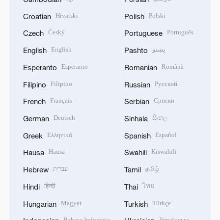
Hrvatski
Polski
Croatian
Polish
Český
Português
Czech
Portuguese
English
پښتو
English
Pashto
Esperanto
Română
Esperanto
Romanian
Filipino
Русский
Filipino
Russian
Français
Српски
French
Serbian
Deutsch
සිංහල
German
Sinhala
Ελληνικά
Español
Greek
Spanish
Hausa
Kiswahili
Hausa
Swahili
עברית
தமிழ்
Hebrew
Tamil
हिन्दी
ไทย
Hindi
Thai
Magyar
Türkçe
Hungarian
Turkish
Bahasa Indonesia
Українська