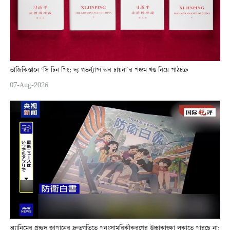
তাজিকিস্তানে ‘সি চিন পিং: দ্য গভর্ন্যান্স অব চায়না’র পঞ্চম খণ্ড নিয়ে পাঠচক্র
07-Aug-2026
অ্যানিমের প্রচ্ছদ জাপানের দ্রুতগতিতে পুনঃসামরিকীকরণের উচ্চাকাঙ্ক্ষা লুকাতে পারছে না: