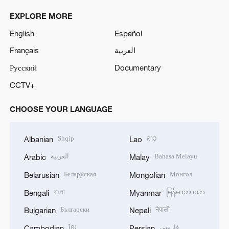
EXPLORE MORE
English
Español
Français
العربية
Русский
Documentary
CCTV+
CHOOSE YOUR LANGUAGE
Shqip
ລາວ
Albanian
Lao
العربية
Bahasa Melayu
Arabic
Malay
Беларуская
Монгол
Belarusian
Mongolian
বাংলা
မြန်မာဘာသာ
Bengali
Myanmar
Български
नेपाली
Bulgarian
Nepali
ខ្មែរ
فارسی
Cambodian
Persian