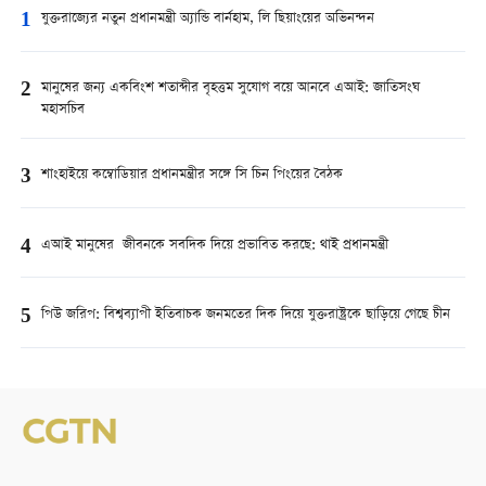
1
যুক্তরাজ্যের নতুন প্রধানমন্ত্রী অ্যান্ডি বার্নহাম, লি ছিয়াংয়ের অভিনন্দন
2
মানুষের জন্য একবিংশ শতাব্দীর বৃহত্তম সুযোগ বয়ে আনবে এআই: জাতিসংঘ
মহাসচিব
3
শাংহাইয়ে কম্বোডিয়ার প্রধানমন্ত্রীর সঙ্গে সি চিন পিংয়ের বৈঠক
4
এআই মানুষের জীবনকে সবদিক দিয়ে প্রভাবিত করছে: থাই প্রধানমন্ত্রী
5
পিউ জরিপ: বিশ্বব্যাপী ইতিবাচক জনমতের দিক দিয়ে যুক্তরাষ্ট্রকে ছাড়িয়ে গেছে চীন