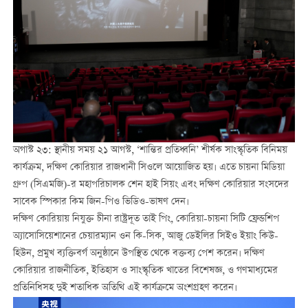
অগাস্ট ২৩: স্থানীয় সময় ২১ আগস্ট, ‘শান্তির প্রতিধ্বনি’ শীর্ষক সাংস্কৃতিক বিনিময়
কার্যক্রম, দক্ষিণ কোরিয়ার রাজধানী সিওলে আয়োজিত হয়। এতে চায়না মিডিয়া
গ্রুপ (সিএমজি)-র মহাপরিচালক শেন হাই সিয়ং এবং দক্ষিণ কোরিয়ার সংসদের
সাবেক স্পিকার কিম জিন-পিও ভিডিও-ভাষণ দেন।
দক্ষিণ কোরিয়ায় নিযুক্ত চীনা রাষ্ট্রদূত তাই পিং, কোরিয়া-চায়না সিটি ফ্রেন্ডশিপ
অ্যাসোসিয়েশানের চেয়ারম্যান ওন কি-সিক, আজু ডেইলির সিইও ইয়াং কিউ-
হিউন, প্রমুখ ব্যক্তিবর্গ অনুষ্ঠানে উপস্থিত থেকে বক্তব্য পেশ করেন। দক্ষিণ
কোরিয়ার রাজনীতিক, ইতিহাস ও সাংস্কৃতিক খাতের বিশেষজ্ঞ, ও গণমাধ্যমের
প্রতিনিধিসহ দুই শতাধিক অতিথি এই কার্যক্রমে অংশগ্রহণ করেন।