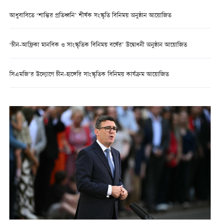
আধুবাবিতে ‘শান্তির প্রতিধ্বনি’ শীর্ষক সংস্কৃতি বিনিময় অনুষ্ঠান আয়োজিত
‘চীন-আফ্রিকা মানবিক ও সাংস্কৃতিক বিনিময় বর্ষের’ উদ্বোধনী অনুষ্ঠান আয়োজিত
সিএমজি’র উদ্যোগে চীন-হাঙ্গেরি সাংস্কৃতিক বিনিময় কার্যক্রম আয়োজিত