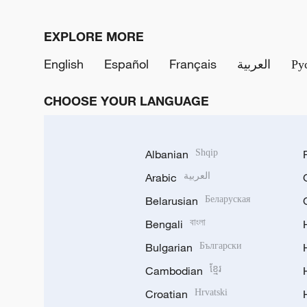
EXPLORE MORE
English
Español
Français
العربية
Ру
CHOOSE YOUR LANGUAGE
Albanian
Shqip
Arabic
العربية
Belarusian
Беларуская
Bengali
বাংলা
Bulgarian
Български
Cambodian
ខ្មែរ
Croatian
Hrvatski