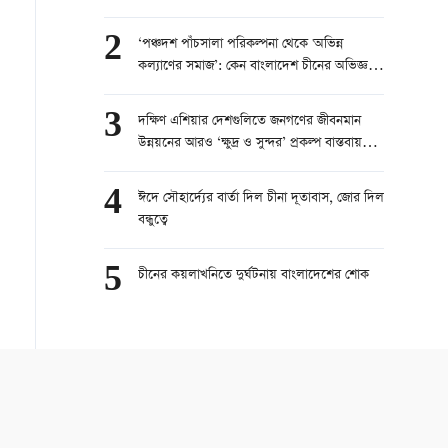
অনুষ্ঠিত
2
‘পঞ্চদশ পাঁচসালা পরিকল্পনা থেকে 'অভিন্ন
কল্যাণের সমাজ’: কেন বাংলাদেশ চীনের অভিজ্ঞতা
বেছে নিচ্ছে?"
3
দক্ষিণ এশিয়ার দেশগুলিতে জনগণের জীবনমান
উন্নয়নের আরও ‘ক্ষুদ্র ও সুন্দর’ প্রকল্প বাস্তবায়ন
করবে চীন
4
ঈদে সৌহার্দ্যের বার্তা দিল চীনা দূতাবাস, জোর দিল
বন্ধুত্বে
5
চীনের কয়লাখনিতে দুর্ঘটনায় বাংলাদেশের শোক