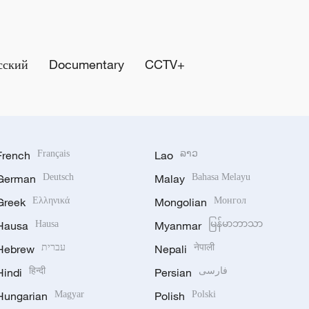
сский
Documentary
CCTV+
French
Français
Lao
ລາວ
German
Deutsch
Malay
Bahasa Melayu
Greek
Ελληνικά
Mongolian
Монгол
Hausa
Hausa
Myanmar
မြန်မာဘာသာ
Hebrew
עברית
Nepali
नेपाली
Hindi
हिन्दी
Persian
فارسی
Hungarian
Magyar
Polish
Polski