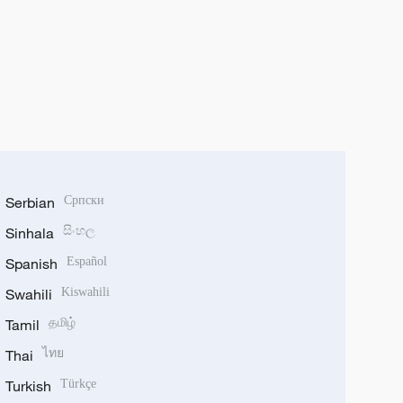
Serbian
Српски
Sinhala
සිංහල
Spanish
Español
Swahili
Kiswahili
Tamil
தமிழ்
Thai
ไทย
Turkish
Türkçe