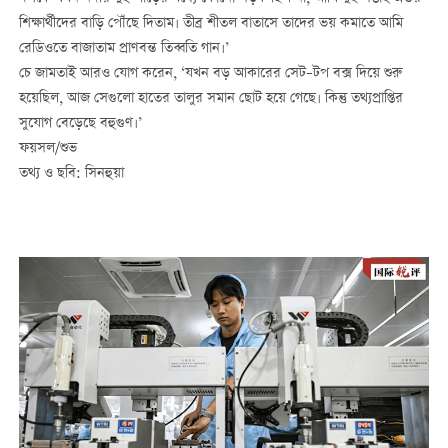
শিক্ষার্থীদের বাড়ি পৌঁছে দিতাম। তীব্র শীতল বাতাসে তাদের ভয় কমাতে আমি
রেডিওতে বাজাতাম প্রাণবন্ত তিব্বতি গান।’
চে জামতাই আরও যোগ করেন, ‘যখন বড় আকারের সেট–টপ বক্স দিয়ে শুরু
হয়েছিল, আজ সেগুলো হাতের তালুর সমান ছোট হয়ে গেছে। কিন্তু তথ্যপ্রাপ্তির
সুযোগ বেড়েছে বহুগুণ।’
ফয়সল/শুভ
তথ্য ও ছবি: সিনহুয়া