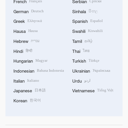
Français
Српски
French
Serbian
Deutsch
සිංහල
German
Sinhala
Ελληνικά
Español
Greek
Spanish
Hausa
Kiswahili
Hausa
Swahili
עברית
தமிழ்
Hebrew
Tamil
हिन्दी
ไทย
Hindi
Thai
Magyar
Türkçe
Hungarian
Turkish
Bahasa Indonesia
Українська
Indonesian
Ukrainian
Italiano
اردو
Italian
Urdu
日本語
Tiếng Việt
Japanese
Vietnamese
한국어
Korean