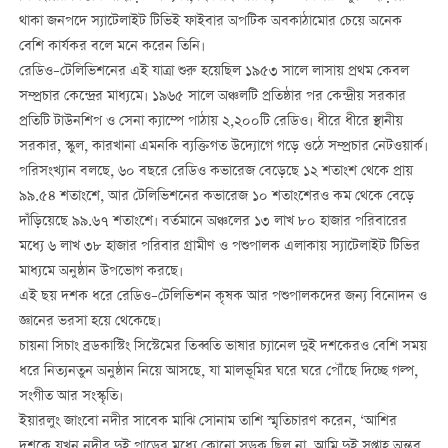
থাকা জনপদে স্যাটেলাইট টিভিই ফাইবার অপটিক অবকাঠামোর চেয়ে অনেক
বেশি কার্যকর বলে মনে করেন তিনি।
রেডিও–টেলিভিশনের এই যাত্রা শুরু হয়েছিল ১৯৫৩ সালে লাসায় প্রথম কেবল
সম্প্রচার কেন্দ্রের মাধ্যমে। ১৯৬৫ সালে অঞ্চলটি প্রতিষ্ঠার পর কেন্দ্রীয় সরকার
প্রতিটি টাউনশিপ ও সেনা ক্যাম্পে পাঠায় ২,২০০টি রেডিও। ধীরে ধীরে স্থানীয়
সরকার, স্কুল, কারখানা এমনকি ব্যক্তিগত উদ্যোগে গড়ে ওঠে সম্প্রচার নেটওয়ার্ক।
পরিসংখ্যান বলছে, ৬০ বছরে রেডিও কভারেজ বেড়েছে ১২ শতাংশ থেকে প্রায়
৯৯.৫৪ শতাংশে, আর টেলিভিশনের কভারেজ ১০ শতাংশেরও কম থেকে বেড়ে
দাঁড়িয়েছে ৯৯.৬৭ শতাংশে। বর্তমানে অঞ্চলের ১৩ লাখ ৮০ হাজার পরিবারের
মধ্যে ৬ লাখ ৩৮ হাজার পরিবার গ্রামীণ ও পশুপালক এলাকায় স্যাটেলাইট টিভির
মাধ্যমে অনুষ্ঠান উপভোগ করছে।
এই ছয় দশক ধরে রেডিও–টেলিভিশন কৃষক আর পশুপালকদের জন্য বিনোদন ও
জ্ঞানের ভরসা হয়ে থেকেছে।
চায়না সিচাং ব্রডকাস্টিং সিস্টেমের তিব্বতি ভাষার চ্যানেল দুই দশকেরও বেশি সময়
ধরে নিত্যনতুন অনুষ্ঠান নিয়ে আসছে, যা মালভূমির ঘরে ঘরে পৌঁছে দিচ্ছে গল্প,
সংগীত আর সংস্কৃতি।
ইয়ারলুং জাংবো নদীর সাবেক মাঝি সোনাম তাশি স্মৃতিচারণ করেন, ‘আশির
দশকে যখন নদীর দুই পাড়ের মধ্যে কোনো সড়ক ছিল না, আমি দুই সপ্তাহ অন্তর