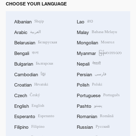
CHOOSE YOUR LANGUAGE
Shqip
ລາວ
Albanian
Lao
العربية
Bahasa Melayu
Arabic
Malay
Беларуская
Монгол
Belarusian
Mongolian
বাংলা
မြန်မာဘာသာ
Bengali
Myanmar
Български
नेपाली
Bulgarian
Nepali
ខ្មែរ
فارسی
Cambodian
Persian
Hrvatski
Polski
Croatian
Polish
Český
Português
Czech
Portuguese
English
پښتو
English
Pashto
Esperanto
Română
Esperanto
Romanian
Filipino
Русский
Filipino
Russian