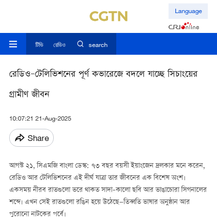
Language
টিভি
রেডিও
search
রেডিও–টেলিভিশনের পূর্ণ কভারেজে বদলে যাচ্ছে সিচাংয়ের
গ্রামীণ জীবন
10:07:21 21-Aug-2025
Share
আগস্ট ২১, সিএমজি বাংলা ডেস্ক: ৭৩ বছর বয়সী ইয়াংজেন দ্রলকার মনে করেন,
রেডিও আর টেলিভিশনের এই দীর্ঘ যাত্রা তার জীবনের এক বিশেষ অংশ।
একসময় নীরব রাতগুলো ভরে থাকত সাদা–কালো ছবি আর ভাঙাচোরা সিগনালের
শব্দে। এখন সেই রাতগুলো রঙিন হয়ে উঠেছে—তিব্বতি ভাষার অনুষ্ঠান আর
পুরোনো নাটকের পর্বে।