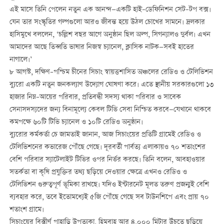
এই মাসে তিনি পেলেন নতুন এক আনন্দ—একটি হাই–ডেফিনিশন সেট–টপ বক্স।
যেন তার সংস্কৃতির গল্পগুলো আরও জীবন্ত হয়ে উঠল চোখের সামনে। দ্রলকার
হাসিমুখে বললেন, ‘চল্লিশ বছর আগে অনুষ্ঠান ছিল অল্প, সিগন্যালও দুর্বল। এখন
আমাদের আছে তিব্বতি ভাষার নিজস্ব চ্যানেল, ক্লাসিক নাটক—সবই হাতের
নাগালে।’
৮ আগস্ট, দক্ষিণ–পশ্চিম চীনের সিচাং স্বায়ত্তশাসিত অঞ্চলের রেডিও ও টেলিভিশন
ব্যুরো একটি নতুন জনকল্যাণ উদ্যোগ ঘোষণা করে। এতে স্থানীয় সরকারগুলো ১৩
হাজার নিম্ন–আয়ের পরিবার, প্রতিবন্ধী সদস্য থাকা পরিবার ও সাবেক
সেনাসদস্যদের জন্য বিনামূল্যে কেবল টিভি সেবা নিশ্চিত করবে—যেখানে থাকবে
কমপক্ষে ৬০টি টিভি চ্যানেল ও ১০টি রেডিও অনুষ্ঠান।
ব্যুরোর কর্মকর্তা চে জামতাই জানান, আজ সিচাংয়ের প্রতিটি গ্রামেই রেডিও ও
টেলিভিশনের কভারেজ পৌঁছে গেছে। দূরবর্তী পার্বত্য এলাকায়ও ৭০ শতাংশের
বেশি পরিবার স্যাটেলাইট টিভির ওপর নির্ভর করছে। তিনি বলেন, আবহাওয়ার
সতর্কতা বা কৃষি প্রযুক্তির তথ্য ছড়িয়ে দেওয়ার ক্ষেত্রে এখনও রেডিও ও
টেলিভিশন গুরুত্বপূর্ণ ভূমিকা রাখছে। যদিও ইন্টারনেট মূলত তরুণ প্রজন্মই বেশি
ব্যবহার করে, তবে ইতোমধ্যেই ৫জি পৌঁছে গেছে সব টাউনশিপে এবং প্রায় ৭০
শতাংশ গ্রামে।
সিচাংয়ের বিস্তীর্ণ পাহাড়ি উপত্যকা, হিমবাহ আর ৪,০০০ মিটার উঁচুতে ছড়িয়ে