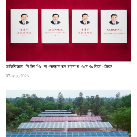
তাজিকিস্তানে ‘সি চিন পিং: দ্য গভর্ন্যান্স অব চায়না’র পঞ্চম খণ্ড নিয়ে পাঠচক্র
07-Aug-2026