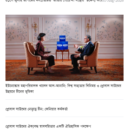
৩১শে জুলাই জাপানের নবপ্রতিষ্ঠিত ‘জাতীয় গোয়েন্দা সংস্থার’ উদ্দেশ্য কী?
01-Aug-2026
ইউনেস্কোর মহাপরিচালক খালেদ আল-আনানি: বিশ্ব সভ্যতার বিনিময় ও গ্লোবাল সাউথের
উন্নয়নে চীনের ভূমিকা
গ্লোবাল সাউথের নেতৃত্বে চীন: কেনিয়ার কর্মকর্তা
গ্লোবাল সাউথের ঐক্যবদ্ধ স্বাবলম্বিতার একটি ঐতিহাসিক পদক্ষেপ