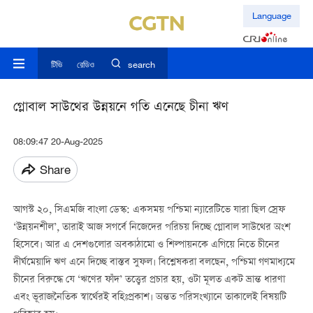
Language
টিভি
রেডিও
search
গ্লোবাল সাউথের উন্নয়নে গতি এনেছে চীনা ঋণ
08:09:47 20-Aug-2025
Share
আগস্ট ২০, সিএমজি বাংলা ডেস্ক: একসময় পশ্চিমা ন্যারেটিভে যারা ছিল স্রেফ
‘উন্নয়নশীল’, তারাই আজ সগর্বে নিজেদের পরিচয় দিচ্ছে গ্লোবাল সাউথের অংশ
হিসেবে। আর এ দেশগুলোর অবকাঠামো ও শিল্পায়নকে এগিয়ে নিতে চীনের
দীর্ঘমেয়াদি ঋণ এনে দিচ্ছে বাস্তব সুফল। বিশ্লেষকরা বলছেন, পশ্চিমা গণমাধ্যমে
চীনের বিরুদ্ধে যে ‘ঋণের ফাঁদ’ তত্ত্বের প্রচার হয়, ওটা মূলত একট ভ্রান্ত ধারণা
এবং ভূরাজনৈতিক স্বার্থেরই বহিঃপ্রকাশ। অন্তত পরিসংখ্যানে তাকালেই বিষয়টি