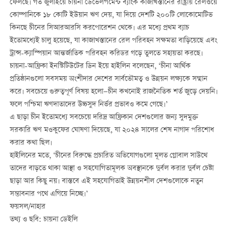
ফেলছে। গত জুলাইয়ে চায়না ডেভেলপমেন্ট ব্যাংক কাজাখস্তানের রাষ্ট্রীয় রেলওয়ে
কোম্পানিকে ১৮ কোটি ইউয়ান ঋণ দেয়, যা দিয়ে দেশটি ২০০টি লোকোমোটিভ
কিনছে চীনের সিআরআরসি করপোরেশন থেকে। এর মধ্যে প্রথম ব্যাচ
ইতোমধ্যেই চালু হয়েছে, যা কাজাখস্তানের রেল পরিবহন সক্ষমতা বাড়িয়েছে এবং
ট্রান্স-ক্যাস্পিয়ান আন্তর্জাতিক পরিবহন করিডর গড়ে তুলতে সহায়তা করছে।
চায়না-আফ্রিকা ইনস্টিটিউটের ডিন ইয়ে হাইলিন বলেছেন, ‘চীনা আর্থিক
প্রতিষ্ঠানগুলো সবসময় অংশীদার দেশের সার্বভৌমত্ব ও উন্নয়ন লক্ষ্যকে সম্মান
করে। সবচেয়ে গুরুত্বপূর্ণ বিষয় হলো—চীন কখনোই রাজনৈতিক শর্ত জুড়ে দেয়নি।
ফলে পশ্চিমা ঋণদাতাদের উচ্চসুদ নির্ভর প্রভাবও কমে গেছে।’
এ ছাড়া চীন ইতোমধ্যে সবচেয়ে দরিদ্র আফ্রিকান দেশগুলোর জন্য সুদমুক্ত
সরকারি ঋণ মওকুফের ঘোষণা দিয়েছে, যা ২০২৪ সালের শেষ নাগাদ পরিশোধ
করার কথা ছিল।
হাইলিনের মতে, ‘চীনের বিরুদ্ধে প্রচারিত অভিযোগগুলো মূলত গ্লোবাল সাউথে
তাদের বাড়তে থাকা আস্থা ও সহযোগিতামূলক অবস্থানকে দুর্বল করার দুর্বল চেষ্টা
ছাড়া আর কিছু নয়। বাস্তবে এই সহযোগিতাই উন্নয়নশীল দেশগুলোকে নতুন
সম্ভাবনার পথে এগিয়ে নিচ্ছে।’
ফয়সল/নাহার
তথ্য ও ছবি: চায়না ডেইলি