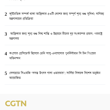
2
কূটনৈতিক সম্পর্ক থাকা আফ্রিকার ৫৩টি দেশের জন্য সম্পূর্ণ শূন্য শুল্ক সুবিধা: বাণিজ্য
মন্ত্রণালয়ের প্রতিক্রিয়া
3
আফ্রিকার জন্য শূন্য শুল্ক বিশ্ব শান্তি ও উন্নয়নে চীনের দৃঢ় সংকল্পের প্রমাণ: পররাষ্ট্র
মন্ত্রণালয়
4
কংগোর প্রেসিডেন্ট হিসেবে ডেনি সাসু-এনগেসোর পুনর্নির্বাচনে সি চিন পিংয়ের
অভিনন্দন
5
বেলগ্রেডে সিএমজি ‘বসন্ত উৎসব গালা ওভারচার’: সার্বিয়া বিষয়ক বিশেষ অনুষ্ঠান
আয়োজিত