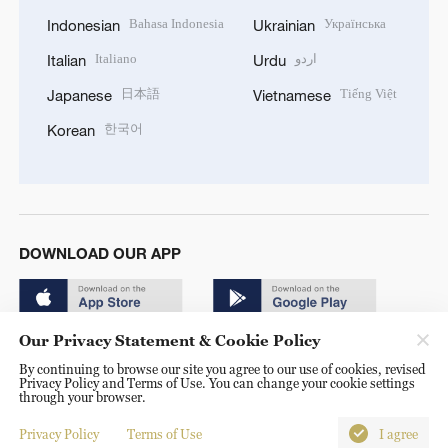
Bahasa Indonesia
Українська
Indonesian
Ukrainian
Italiano
اردو
Italian
Urdu
日本語
Tiếng Việt
Japanese
Vietnamese
한국어
Korean
DOWNLOAD OUR APP
Our Privacy Statement & Cookie Policy
By continuing to browse our site you agree to our use of cookies, revised
Privacy Policy and Terms of Use. You can change your cookie settings
through your browser.
© China Radio International.CRI. All Rights Reserved. 16A
Shijingshan Road, Beijing, China. 100040
Privacy Policy
Terms of Use
I agree