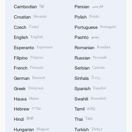
ខ្មែរ
فارسی
Cambodian
Persian
Hrvatski
Polski
Croatian
Polish
Český
Português
Czech
Portuguese
English
پښتو
English
Pashto
Esperanto
Română
Esperanto
Romanian
Filipino
Русский
Filipino
Russian
Français
Српски
French
Serbian
Deutsch
සිංහල
German
Sinhala
Ελληνικά
Español
Greek
Spanish
Hausa
Kiswahili
Hausa
Swahili
עברית
தமிழ்
Hebrew
Tamil
हिन्दी
ไทย
Hindi
Thai
Magyar
Türkçe
Hungarian
Turkish