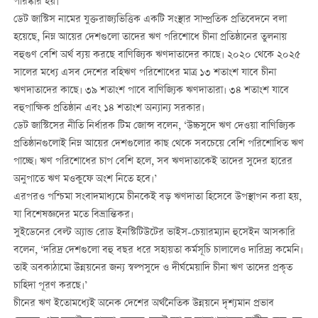
পরিষ্কার হয়।
ডেট জাস্টিস নামের যুক্তরাজ্যভিত্তিক একটি সংস্থার সাম্প্রতিক প্রতিবেদনে বলা
হয়েছে, নিম্ন আয়ের দেশগুলো তাদের ঋণ পরিশোধে চীনা প্রতিষ্ঠানের তুলনায়
বহুগুণ বেশি অর্থ ব্যয় করছে বাণিজ্যিক ঋণদাতাদের কাছে। ২০২০ থেকে ২০২৫
সালের মধ্যে এসব দেশের বহিঋণ পরিশোধের মাত্র ১৩ শতাংশ যাবে চীনা
ঋণদাতাদের কাছে। ৩৯ শতাংশ পাবে বাণিজ্যিক ঋণদাতারা। ৩৪ শতাংশ যাবে
বহুপাক্ষিক প্রতিষ্ঠান এবং ১৪ শতাংশ অন্যান্য সরকার।
ডেট জাস্টিসের নীতি নির্ধারক টিম জোন্স বলেন, ‘উচ্চসুদে ঋণ দেওয়া বাণিজ্যিক
প্রতিষ্ঠানগুলোই নিম্ন আয়ের দেশগুলোর কাছ থেকে সবচেয়ে বেশি পরিশোধিত ঋণ
পাচ্ছে। ঋণ পরিশোধের চাপ বেশি হলে, সব ঋণদাতাকেই তাদের সুদের হারের
অনুপাতে ঋণ মওকুফে অংশ নিতে হবে।’
এরপরও পশ্চিমা সংবাদমাধ্যমে চীনকেই বড় ঋণদাতা হিসেবে উপস্থাপন করা হয়,
যা বিশেষজ্ঞদের মতে বিভ্রান্তিকর।
সুইডেনের বেল্ট অ্যান্ড রোড ইনস্টিটিউটের ভাইস-চেয়ারম্যান হুসেইন আসকারি
বলেন, ‘দরিদ্র দেশগুলো বহু বছর ধরে সহায়তা কর্মসূচি চালালেও দারিদ্র্য কমেনি।
তাই অবকাঠামো উন্নয়নের জন্য স্বল্পসুদে ও দীর্ঘমেয়াদি চীনা ঋণ তাদের প্রকৃত
চাহিদা পূরণ করছে।’
চীনের ঋণ ইতোমধ্যেই অনেক দেশের অর্থনৈতিক উন্নয়নে দৃশ্যমান প্রভাব