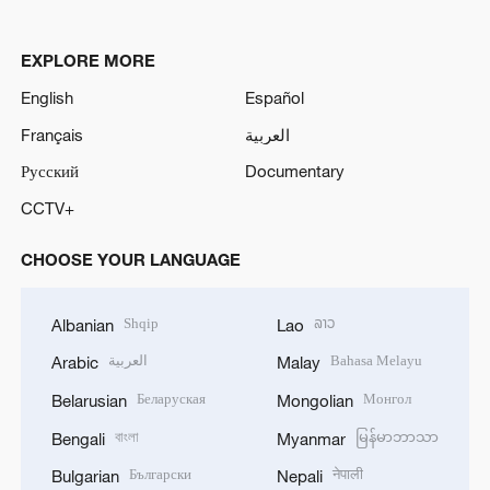
EXPLORE MORE
English
Español
Français
العربية
Русский
Documentary
CCTV+
CHOOSE YOUR LANGUAGE
Shqip
ລາວ
Albanian
Lao
العربية
Bahasa Melayu
Arabic
Malay
Беларуская
Монгол
Belarusian
Mongolian
বাংলা
မြန်မာဘာသာ
Bengali
Myanmar
Български
नेपाली
Bulgarian
Nepali