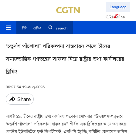
Language
টিভি
রেডিও
search
‘চতুর্দশ পাঁচশালা’ পরিকল্পনা বাস্তবায়ন কালে চীনের
সমাজতান্ত্রিক গণতন্ত্রের সাফল্য নিয়ে রাষ্ট্রীয় তথ্য কার্যালয়ের
ব্রিফিং
06:27:54 19-Aug-2025
Share
আগস্ট ১৯: চীনের রাষ্ট্রীয় তথ্য কার্যালয় গতকাল সোমবার “উচ্চগুণসম্পন্নভাবে
‘চতুর্দশ পাঁচশালা’ পরিকল্পনা বাস্তবায়ন” শীর্ষক এক ব্রিফিংয়ের আয়োজন করে।
কেন্দ্রীয় ইউনাইটেড ফ্রন্ট ডিপার্টমেন্ট, এনপিসি স্ট্যান্ডিং কমিটির জেনারেল অফিস,