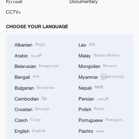
Русский
Documentary
CCTV+
CHOOSE YOUR LANGUAGE
Shqip
ລາວ
Albanian
Lao
العربية
Bahasa Melayu
Arabic
Malay
Беларуская
Монгол
Belarusian
Mongolian
বাংলা
မြန်မာဘာသာ
Bengali
Myanmar
Български
नेपाली
Bulgarian
Nepali
ខ្មែរ
فارسی
Cambodian
Persian
Hrvatski
Polski
Croatian
Polish
Český
Português
Czech
Portuguese
English
پښتو
English
Pashto