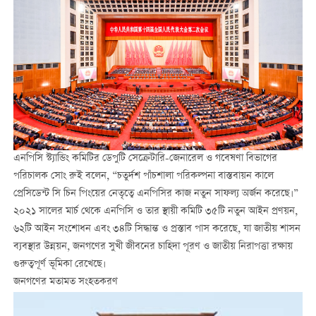
এনপিসি স্ট্যান্ডিং কমিটির ডেপুটি সেক্রেটারি-জেনারেল ও গবেষণা বিভাগের
পরিচালক সোং রুই বলেন, “চতুর্দশ পাঁচশালা পরিকল্পনা বাস্তবায়ন কালে
প্রেসিডেন্ট সি চিন পিংয়ের নেতৃত্বে এনপিসির কাজ নতুন সাফল্য অর্জন করেছে।”
২০২১ সালের মার্চ থেকে এনপিসি ও তার স্থায়ী কমিটি ৩৫টি নতুন আইন প্রণয়ন,
৬২টি আইন সংশোধন এবং ৩৪টি সিদ্ধান্ত ও প্রস্তাব পাস করেছে, যা জাতীয় শাসন
ব্যবস্থার উন্নয়ন, জনগণের সুখী জীবনের চাহিদা পূরণ ও জাতীয় নিরাপত্তা রক্ষায়
গুরুত্বপূর্ণ ভূমিকা রেখেছে।
জনগণের মতামত সংহতকরণ