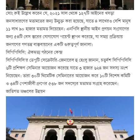
সোং রুই উল্লেখ করেন যে, ২০২১ সাল থেকে ১২৭টি আইনের খসড়া
জনসাধারণের মতামতের জন্য উন্মুক্ত করা হয়েছে, যাতে ৪ লাখেরও বেশি মানুষ
১১ লাখ ৯০ হাজার মতামত দিয়েছেন। এনপিসি স্থানীয় আইন প্রণয়ন সংযোগের
জন্য ৫৪টি বেস স্তরের যোগাযোগ পয়েন্ট স্থাপন করেছে, যা সমগ্র প্রক্রিয়ায়
জনগণের গণতন্ত্র বাস্তবায়নের একটি গুরুত্বপূর্ণ জানালা।
সিপিপিসিসি: ঐকমত্য গঠনের কেন্দ্র
সিপিপিসিসি'র ডেপুটি সেক্রেটারি-জেনারেল হু হেংলু জানান, চতুর্দশ সিপিপিসিসি
৬টি প্রশিক্ষণ সেমিনার আয়োজন করেছে যাতে ৩ হাজার ৬২৪ জন সদস্য অংশ
নিয়েছেন। তারা ৩০টি থিমেটিক সেমিনারের আয়োজন করে ১০টি বিশেষ কমিটি
ও ৩৪টি পেশাজীবী গ্রুপের ৫৩৮ জন সদস্যের মতামত সংগ্রহ করেছেন।
জাতিগত অঞ্চলের উন্নয়ন