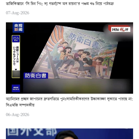
তাজিকিস্তানে ‘সি চিন পিং: দ্য গভর্ন্যান্স অব চায়না’র পঞ্চম খণ্ড নিয়ে পাঠচক্র
07-Aug-2026
অ্যানিমের প্রচ্ছদ জাপানের দ্রুতগতিতে পুনঃসামরিকীকরণের উচ্চাকাঙ্ক্ষা লুকাতে পারছে না:
সিএমজি সম্পাদকীয়
06-Aug-2026