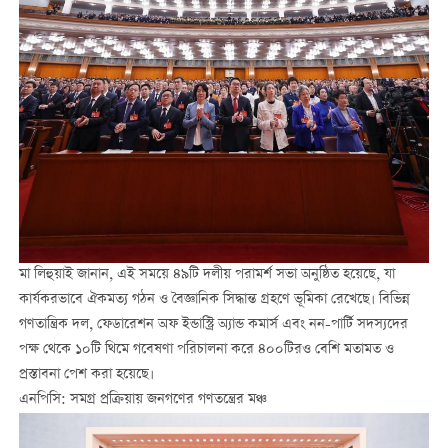
মা লিহুয়াই জানান, এই সময়ে ৪৯টি দলীয় পরামর্শ সভা অনুষ্ঠিত হয়েছে, যা
কার্যকরভাবে ঐকমত্য গঠন ও বৈজ্ঞানিক সিদ্ধান্ত গ্রহণে ভূমিকা রেখেছে। বিভিন্ন
গণতান্ত্রিক দল, ফেডারেশন অফ ইন্ডাস্ট্রি অ্যান্ড কমার্স এবং নন-পার্টি সদস্যদের
পক্ষ থেকে ১০টি থিমে গবেষণা পরিচালনা করে ৪০০টিরও বেশি মতামত ও
প্রস্তাবনা পেশ করা হয়েছে।
এনপিসি: সমগ্র প্রক্রিয়ায় জনগণের গণতন্ত্রের মঞ্চ