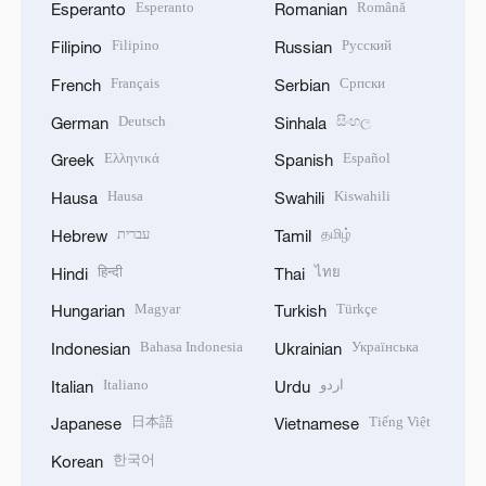
Esperanto
Română
Esperanto
Romanian
Filipino
Русский
Filipino
Russian
Français
Српски
French
Serbian
Deutsch
සිංහල
German
Sinhala
Ελληνικά
Español
Greek
Spanish
Hausa
Kiswahili
Hausa
Swahili
עברית
தமிழ்
Hebrew
Tamil
हिन्दी
ไทย
Hindi
Thai
Magyar
Türkçe
Hungarian
Turkish
Bahasa Indonesia
Українська
Indonesian
Ukrainian
Italiano
اردو
Italian
Urdu
日本語
Tiếng Việt
Japanese
Vietnamese
한국어
Korean