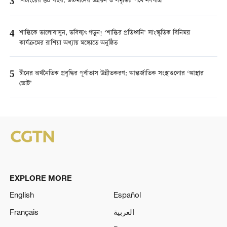
3
সিচাংয়ের ৬০ বছর: উচ্চমানের উন্নয়ন ও সমৃদ্ধির পথে নবযাত্রা
4
শান্তিকে ভালোবাসুন, ভবিষ্যৎ গড়ুন! ‘শান্তির প্রতিধ্বনি’ সাংস্কৃতিক বিনিময়
কার্যক্রমের রাশিয়া অধ্যায় মস্কোতে অনুষ্ঠিত
5
চীনের অর্থনৈতিক প্রবৃদ্ধির পূর্বাভাস উন্নীতকরণ: আন্তর্জাতিক সংস্থাগুলোর ‘আস্থার
ভোট’
EXPLORE MORE
English
Español
Français
العربية