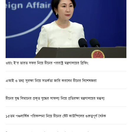
ওয়াং ই’র ভারত সফর নিয়ে চীনের পররাষ্ট্র মন্ত্রণালয়ের ব্রিফিং
এআই ও তথ্য সুরক্ষা নিয়ে সতর্কতা জারি করলেন চীনের বিশেষজ্ঞরা
চীনের যুদ্ধ বিমানের প্রকৃত যুদ্ধের সাফল্য নিয়ে প্রতিরক্ষা মন্ত্রণালয়ের মন্তব্য
১৫তম পঞ্চবার্ষিক পরিকল্পনা নিয়ে চীনের স্টেট কাউন্সিলের গুরুত্বপূর্ণ বৈঠক