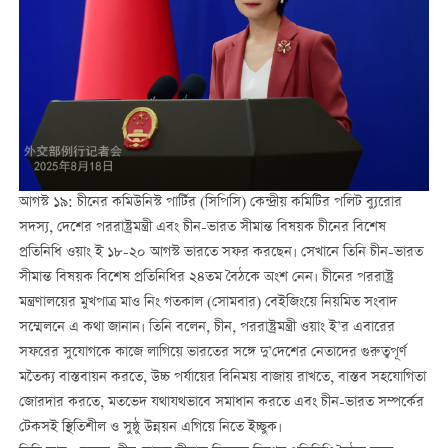
আগস্ট ১৯: চীনের কমিউনিস্ট পার্টির (সিপিসি) কেন্দ্রীয় কমিটির পলিট ব্যুরোর
সদস্য, দেশের পররাষ্ট্রমন্ত্রী এবং চীন-ভারত সীমান্ত বিষয়ক চীনের বিশেষ
প্রতিনিধি ওয়াং ই ১৮-২০ আগস্ট ভারতে সফর করছেন। সেখানে তিনি চীন-ভারত
সীমান্ত বিষয়ক বিশেষ প্রতিনিধির ২৪তম বৈঠকে অংশ নেন। চীনের পররাষ্ট্র
মন্ত্রণালয়ের মুখপাত্র মাও নিং গতকাল (সোমবার) বেইজিংয়ে নিয়মিত সংবাদ
সম্মেলনে এ কথা জানান। তিনি বলেন, চীন, পররাষ্ট্রমন্ত্রী ওয়াং ই’র এবারের
সফরের সুযোগকে কাজে লাগিয়ে ভারতের সঙ্গে দু’দেশের নেতাদের গুরুত্বপূর্ণ
মতৈক্য বাস্তবায়ন করতে, উচ্চ পর্যায়ের বিনিময় বাজায় রাখতে, বাস্তব সহযোগিতা
জোরদার করতে, মতভেদ যথাযথভাবে সমাধান করতে এবং চীন-ভারত সম্পর্কের
টেকসই স্থিতিশীল ও সুষ্ঠু উন্নয়ন এগিয়ে নিতে ইচ্ছুক।