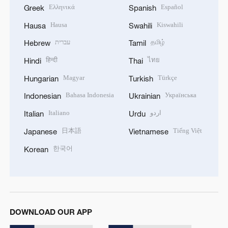
Ελληνικά
Español
Greek
Spanish
Hausa
Kiswahili
Hausa
Swahili
עברית
தமிழ்
Hebrew
Tamil
हिन्दी
ไทย
Hindi
Thai
Magyar
Türkçe
Hungarian
Turkish
Bahasa Indonesia
Українська
Indonesian
Ukrainian
Italiano
اردو
Italian
Urdu
日本語
Tiếng Việt
Japanese
Vietnamese
한국어
Korean
DOWNLOAD OUR APP