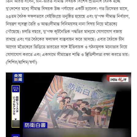
তিনি আরও বলেন, চীন-ভারত সীমান্ত বিষয়ক বিশেষ প্রতিনিধি বৈঠক হচ্ছে
দু’দেশের মধ্যে সীমান্ত বিষয়ক উচ্চ পর্যায়ের একটি চ্যানেল। গত ডিসেম্বর মাসে,
২৩তম বৈঠক সফলভাবে বেইজিংয়ে অনুষ্ঠিত হয়েছে এবং দু’পক্ষ সীমান্ত নির্ধারণ,
নিয়ন্ত্রণ ব্যবস্থা তৈরি ও আন্তঃসীমান্ত বিনিময়সহ নানা বিষয় নিয়ে মতৈক্যে
পৌঁছেছে। চলতি বছরে, দু’পক্ষ কূটনৈতিক পদ্ধতির মাধ্যমে যোগাযোগ বজায়
রাখছে এবং গত বৈঠকের ফলাফল বাস্তবায়ন করে আসছে। এবার বৈঠকে চীন
আগের মতৈক্যের ভিত্তিতে ভারতের সঙ্গে ইতিবাচক ও গঠনমূলক মনোভাব নিয়ে
যোগাযোগ করতে এবং একসাথে সীমান্তের শান্তি ও স্থিতিশীলতা রক্ষা করতে চায়।
(শিশির/হাশিম/স্বর্ণা)