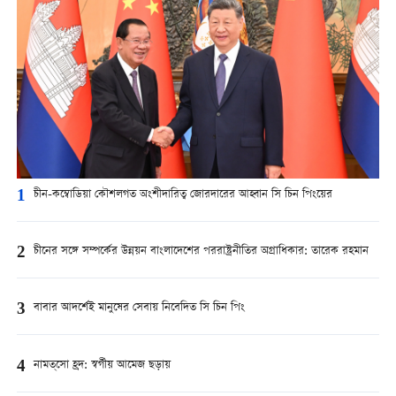
1
চীন-কম্বোডিয়া কৌশলগত অংশীদারিত্ব জোরদারের আহ্বান সি চিন পিংয়ের
2
চীনের সঙ্গে সম্পর্কের উন্নয়ন বাংলাদেশের পররাষ্ট্রনীতির অগ্রাধিকার: তারেক রহমান
3
বাবার আদর্শেই মানুষের সেবায় নিবেদিত সি চিন পিং
4
নামত্‌সো হ্রদ: স্বর্গীয় আমেজ ছড়ায়