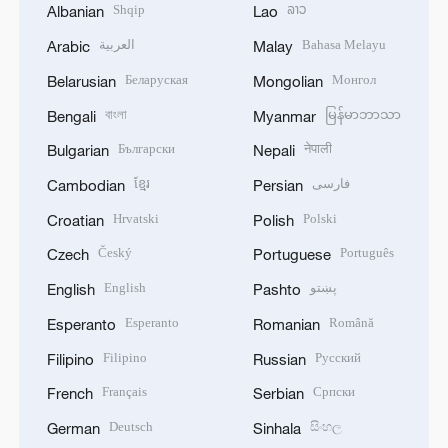
Shqip
ລາວ
Albanian
Lao
العربية
Bahasa Melayu
Arabic
Malay
Беларуская
Монгол
Belarusian
Mongolian
বাংলা
မြန်မာဘာသာ
Bengali
Myanmar
Български
नेपाली
Bulgarian
Nepali
ខ្មែរ
فارسی
Cambodian
Persian
Hrvatski
Polski
Croatian
Polish
Český
Português
Czech
Portuguese
English
پښتو
English
Pashto
Esperanto
Română
Esperanto
Romanian
Filipino
Русский
Filipino
Russian
Français
Српски
French
Serbian
Deutsch
සිංහල
German
Sinhala