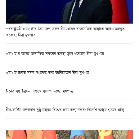
পররাষ্ট্রমন্ত্রী ওয়াং ই’র তিন দেশ সফর চীন-আরব রাজনৈতিক আস্থাকে আরও মজবুত
করেছে: চীনা মুখপাত্র
ওয়াং ই’র আসন্ন মঙ্গোলিয়া সফরের অবস্থা তুলে ধরেছেন চীনা মুখপাত্র
ওয়াং ই ভারত সফর সংক্রান্ত তথ্য জানিয়েছেন চীনা মুখপাত্র
চীনের সুষ্ঠু উন্নয়ন বিশ্বকে সুযোগ দিচ্ছে: মুখপাত্র
চীন-মার্কিন সম্পর্কের সুষ্ঠু উন্নয়ন বিশ্বের জন্য কল্যাণকর: বিদেশি তথ্যমাধ্যমের ভাষ্য