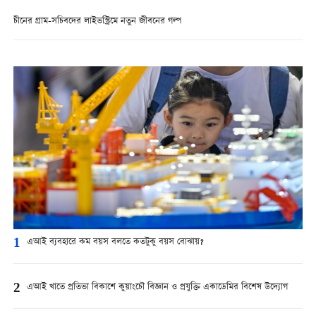
চীনের গ্রাম-সচিবদের লাইভস্ট্রিমে নতুন জীবনের গল্প
1
এআই ব্যবহারে কম বয়স বলতে কতটুকু বয়স বোঝায়?
2
এআই খাতে প্রতিভা বিকাশে কুয়াংচৌ বিজ্ঞান ও প্রযুক্তি একাডেমির বিশেষ উদ্যোগ