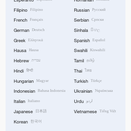
Filipino
Русский
Filipino
Russian
Français
Српски
French
Serbian
Deutsch
සිංහල
German
Sinhala
Ελληνικά
Español
Greek
Spanish
Hausa
Kiswahili
Hausa
Swahili
עברית
தமிழ்
Hebrew
Tamil
हिन्दी
ไทย
Hindi
Thai
Magyar
Türkçe
Hungarian
Turkish
Bahasa Indonesia
Українська
Indonesian
Ukrainian
Italiano
اردو
Italian
Urdu
日本語
Tiếng Việt
Japanese
Vietnamese
한국어
Korean