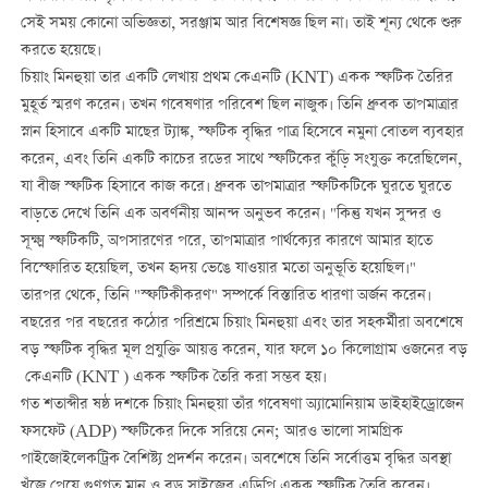
সেই সময় কোনো অভিজ্ঞতা, সরঞ্জাম আর বিশেষজ্ঞ ছিল না। তাই শূন্য থেকে শুরু
করতে হয়েছে।
চিয়াং মিনহুয়া তার একটি লেখায় প্রথম কেএনটি (KNT) একক স্ফটিক তৈরির
মুহূর্ত স্মরণ করেন। তখন গবেষণার পরিবেশ ছিল নাজুক। তিনি ধ্রুবক তাপমাত্রার
স্নান হিসাবে একটি মাছের ট্যাঙ্ক, স্ফটিক বৃদ্ধির পাত্র হিসেবে নমুনা বোতল ব্যবহার
করেন, এবং তিনি একটি কাচের রডের সাথে স্ফটিকের কুঁড়ি সংযুক্ত করেছিলেন,
যা বীজ স্ফটিক হিসাবে কাজ করে। ধ্রুবক তাপমাত্রার স্ফটিকটিকে ঘুরতে ঘুরতে
বাড়তে দেখে তিনি এক অবর্ণনীয় আনন্দ অনুভব করেন। "কিন্তু যখন সুন্দর ও
সূক্ষ্ম স্ফটিকটি, অপসারণের পরে, তাপমাত্রার পার্থক্যের কারণে আমার হাতে
বিস্ফোরিত হয়েছিল, তখন হৃদয় ভেঙে যাওয়ার মতো অনুভূতি হয়েছিল।"
তারপর থেকে, তিনি "স্ফটিকীকরণ" সম্পর্কে বিস্তারিত ধারণা অর্জন করেন।
বছরের পর বছরের কঠোর পরিশ্রমে চিয়াং মিনহুয়া এবং তার সহকর্মীরা অবশেষে
বড় স্ফটিক বৃদ্ধির মূল প্রযুক্তি আয়ত্ত করেন, যার ফলে ১০ কিলোগ্রাম ওজনের বড়
কেএনটি (KNT ) একক স্ফটিক তৈরি করা সম্ভব হয়।
গত শতাব্দীর ষষ্ঠ দশকে চিয়াং মিনহুয়া তাঁর গবেষণা অ্যামোনিয়াম ডাইহাইড্রোজেন
ফসফেট (ADP) স্ফটিকের দিকে সরিয়ে নেন; আরও ভালো সামগ্রিক
পাইজোইলেকট্রিক বৈশিষ্ট্য প্রদর্শন করেন। অবশেষে তিনি সর্বোত্তম বৃদ্ধির অবস্থা
খুঁজে পেয়ে গুণগত মান ও বড় সাইজের এডিপি একক স্ফটিক তৈরি করেন।