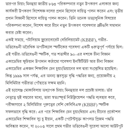
তারপর চিয়াং মিনহুয়া জাতীয় ৮৬৩ পরিকল্পনার নতুন উপকরণ এলাকার জন্য
কার্যকরী উপকরণ বিশেষজ্ঞ দলের প্রধান হিসেবে দায়িত্ব পালন করেন এবং তৃতীয়
প্রধান বিজ্ঞানী হিসেবে দায়িত্ব পালন করেন। তিনি অনেক অত্যাধুনিক বিষয়ের
পরিকল্পনা করেন, বিশেষ করে চীনে নতুন উপকরণ গবেষণার ত্রুটিগুলি সমাধান
করার চেষ্টা করেন।
একই সময়ে, পটাসিয়াম ফ্লুরোবোরেট বেরিলিয়ামেট (KBBF), গভীর-
অতিবেগুনী অরৈখিক অপটিক্যাল স্ফটিকের গবেষণা একটি গুরুত্বপূর্ণ পর্যায়ে ছিল।
এই গভীর-অতিবেগুনী স্ফটিক, গত শতাব্দীর ৯০-এর দশকে চীনা বিজ্ঞান
একাডেমির ফুচিয়ান উপাদান কাঠামো গবেষণা ইনস্টিটিউট আর চীনা বিজ্ঞান
একাডেমির একজন শিক্ষাবিদ চেন চুয়াংতিয়ানের দল দ্বারা সংশ্লেষিত হয়েছিল।
কিন্তু ১৯৯৯ সাল পর্যন্ত, এর অনন্য স্তরযুক্ত বৃদ্ধি পদ্ধতির জন্য, প্রয়োজনীয় ২
মিলিমিটার গভীরতা পৌঁছাতে সক্ষম হয়নি।
এই চ্যালেঞ্জ মোকাবিলায় অধ্যাপক চিয়াং মিনহুয়ার দল প্রচেষ্টা চালায়। তাঁর
নেতৃত্বে দুই বছরের মধ্যে, তারা স্বতঃস্ফূর্ত নিউক্লিয়েশন পদ্ধতি ব্যবহার করে,
পরীক্ষাগারে ২ মিলিমিটার পুরুত্বের বেশি কেবিবিএফ (KBBF) স্ফটিক
সফলভাবে বৃদ্ধি করে। এর পরে শিক্ষাবিদ চেন চুয়াংথিয়ান এবং চীনের প্রকৌশল
একাডেমির শিক্ষাবিদ স্যু চু ইয়ান, একটি পেটেন্টযুক্ত কাপলড প্রিজম পদ্ধতি
আবিষ্কার করেন, যা ২০০৩ সালে প্রথম গভীর অতিবেগুনী সুরেলা আলো আউটপুট