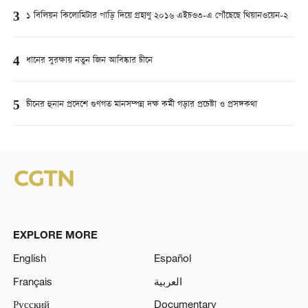
3
১ বিলিয়ন কিলোমিটার পাড়ি দিয়ে গ্রহাণু ২০১৬ এইচও৩-এ পৌঁছেছে থিয়ানওয়েন-২
4
ধানের সুরক্ষায় নতুন জিন আবিষ্কার চীনে
5
চীনের হুনান প্রদেশে গুণগত মানসম্পন্ন দক্ষ কর্মী গড়ার প্রচেষ্টা ও প্রসঙ্গকথা
EXPLORE MORE
English
Español
Français
العربية
Русский
Documentary