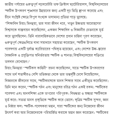
জাতীয় পর্যায়ের গুরুত্বপূর্ণ ল্যাবরেটরি অফ ক্রিস্টাল ম্যাটেরিয়ালস, বিশ্ববিদ্যালয়ের
স্ফটিক উপকরণ শৃঙ্খলার উন্নয়নের জন্য একটি দৃঢ় ভিত্তি স্থাপন করেছে এবং
চীনে সংশ্লিষ্ট ক্ষেত্রে বিপুল সংখ্যক অসামান্য প্রতিভা গড়ে তুলেছে।
“শিক্ষাবিদ চিয়াং মিনহুয়া, তার সারা জীবন ধরে, 'নতুন উচ্চতায় আরোহণের'
বিশ্বাসকে বাস্তবায়ন করেছিলেন, একজন শিক্ষাবিদ ও বিজ্ঞানীর চেতনাকে মূর্ত
করে তুলেছিলেন। তিনি ধারাবাহিকভাবে দেশের প্রধান চাহিদা পূরণ করেছেন,
গুরুত্বপূর্ণ ক্ষেত্রগুলিতে বাধা সমাধানে সহায়তা করেছেন, স্ফটিক উপকরণ
গবেষণায় একটি দুর্দান্ত ক্যারিয়ারের পথিকৃত হয়েছেন, এবং দেশের উচ্চ-স্তরের
বৈজ্ঞানিক ও প্রযুক্তিগত স্বনির্ভরতায় স্ফটিক ও শানতং বিশ্ববিদ্যালয়ের শক্তিতে
অবদান রেখেছেন।"
চিয়াং মিনহুয়া "স্ফটিকস কাহিনী" রচনা করেছিলেন, যাতে স্ফটিক উপকরণের
সাথে অর্ধ শতাব্দীরও বেশি অভিজ্ঞতা থেকে তার অন্তর্দৃষ্টি ঢেলে দিয়েছিলেন,
বিজ্ঞানকে জীবনের সাথে, স্ফটিকচাষকে মানব শিক্ষার সাথে একীভূত করেছিলেন।
তিনি মনে করেন,"স্ফটিক গঠন এবং মানুষের চরিত্র গঠন একই রকম। স্ফটিকের
গবেষণা এবং মানবশিক্ষা একে অপরের পরিপূরক। বিশুদ্ধতা ও স্বচ্ছতা স্ফটিককে
মূর্ত করে। সততা মানব প্রকৃতিকে স্ফটিক করে তোলে। কৃত্রিম স্ফটিক সুন্দর, জ্ঞান
ও নিষ্ঠার ফল। স্ফটিক-গবেষকরা মহান, যারা স্ফটিকের জন্য নিজেদের জীবন
উত্সর্গ করা আর নিজেদেরকে পরিমার্জিত করাকে মহান জ্ঞান করেছেন। স্ফটিকের