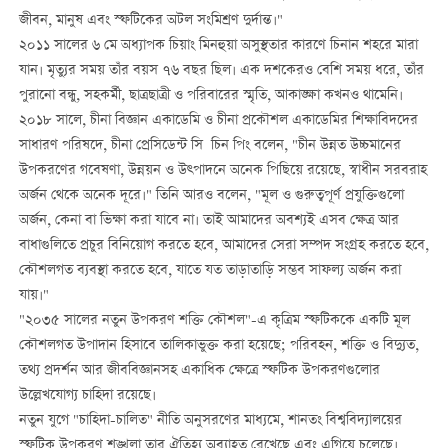
জীবন, মানুষ এবং স্ফটিকের অটল সংমিশ্রণ দুর্দান্ত।"
২০১১ সালের ৬ মে অধ্যাপক চিয়াং মিনহুয়া অসুস্থতার কারণে চিনান শহরে মারা
যান। মৃত্যুর সময় তাঁর বয়স ৭৬ বছর ছিল। এক দশকেরও বেশি সময় ধরে, তাঁর
পুরানো বন্ধু, সহকর্মী, ছাত্রছাত্রী ও পরিবারের স্মৃতি, আকাঙ্ক্ষা কখনও থামেনি।
২০১৮ সালে, চীনা বিজ্ঞান একাডেমি ও চীনা প্রকৌশল একাডেমির শিক্ষাবিদদের
সাধারণ পরিষদে, চীনা প্রেসিডেন্ট সি চিন পিং বলেন, "চীন উন্নত উচ্চমানের
উপকরণের গবেষণা, উন্নয়ন ও উত্পাদনে অনেক পিছিয়ে রয়েছে, স্বাধীন সরবরাহ
অর্জন থেকে অনেক দূরে।" তিনি আরও বলেন, "মূল ও গুরুত্বপূর্ণ প্রযুক্তিগুলো
অর্জন, কেনা বা ভিক্ষা করা যাবে না। তাই আমাদের অবশ্যই এসব ক্ষেত্র আর
বাধাগুলিতে প্রচুর বিনিয়োগ করতে হবে, আমাদের সেরা সম্পদ সংগ্রহ করতে হবে,
কৌশলগত ব্যবস্থা করতে হবে, যাতে যত তাড়াতাড়ি সম্ভব সাফল্য অর্জন করা
যায়।"
"২০৩৫ সালের নতুন উপকরণ শক্তি কৌশল"-এ কৃত্রিম স্ফটিককে একটি মূল
কৌশলগত উপাদান হিসাবে তালিকাভুক্ত করা হয়েছে; পরিবহন, শক্তি ও বিদ্যুত,
তথ্য প্রদর্শন আর জীববিজ্ঞানসহ একাধিক ক্ষেত্রে স্ফটিক উপকরণগুলোর
উল্লেখযোগ্য চাহিদা রয়েছে।
নতুন যুগে "চাহিদা-চালিত" নীতি অনুসরণের মাধ্যমে, শানতং বিশ্ববিদ্যালয়ের
স্ফটিক উপকরণ শৃঙ্খলা তার ঐতিহ্য অব্যাহত রেখেছে এবং এগিয়ে চলেছে।