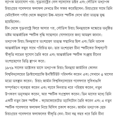
ব্যাপক মনোযোগ পায়। যুক্তরাষ্ট্রের বেল ল্যাবসের ডক্টর এবং লৌডিস অধ্যাপক
চিয়াংয়ের গবেষণার ফলাফল দেখতে চীন সফর করেছিলেন। চিয়াংয়ের সাথে তিনি
মেটাস্টেবল পর্যায় থেকে জন্মানো উচ্চ-মানের স্ফটিক দেখে তাঁরা অত্যন্ত মুগ্ধ
হয়েছিলেন।
চীন থেকে যুক্তরাষ্ট্রে ফিরে আসার পর, লৌডিস চিয়াং মিনহুয়াকে মস্কোতে অনুষ্ঠিত
অষ্টম আন্তর্জাতিক স্ফটিক বৃদ্ধি সম্মেলনে যোগদানের জন্য আমন্ত্রণ জানান।
অধ্যাপক চিয়াং মিনহুয়া'র অংশগ্রহণ অত্যন্ত সম্মানিত ছিল এবং তিনি অনেক
আন্তর্জাতিক বন্ধুর সাথে পরিচিত হন। তার অংশগ্রহণ চীনা স্ফটিকের বিশ্বব্যাপী
স্বীকৃতি লাভের সুযোগ তৈরি করে এবং আন্তর্জাতিক স্ফটিক সংস্থায় চীনের
অংশগ্রহণের ভিত্তি স্থাপন করে।
১৯৭৯ সালের অক্টোবর মাসে অধ্যাপক চিয়াং মিনহুয়া জার্মানির কোলন
বিশ্ববিদ্যালয়ের ক্রিস্টালোগ্রাফি ইনস্টিটিউট পরিদর্শন করেন এবং সেখানে ৩ মাসের
মতো অবস্থান করেন। চিয়াং জার্মান বিশ্ববিদ্যালয়ের গবেষণার সুবিধাগুলি
সম্পূর্ণরূপে ব্যবহার করেন এবং ল্যাবে দিনরাত ধরে পরিশ্রম করেন, নতুন
উপকরণ অনুসন্ধান করেন, আর স্ফটিক সংশ্লেষণ করেন। তিন মাসের মধ্যে তিনি
একটি নতুন জৈব স্ফটিক - ক্যামফোরেটেড অ্যাসিটোন তৈরি করেন এবং এ নতুন
স্ফটিক গবেষণার ফলাফল নিয়ে থিসিস প্রকাশ করেন। জার্মান অধ্যাপক হোচ
চিয়াংয়ের গবেষণার ফলাফলের স্বীকৃতি দেন। টানা বহু বছর ধরে তিনি চীনা