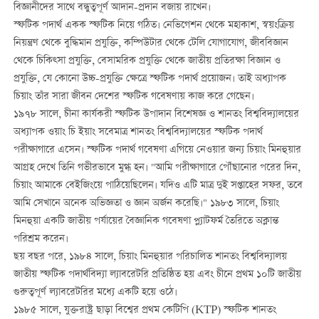
বিজ্ঞানীদের সাথে বন্ধুত্বপূর্ণ আদান-প্রদান বজায় রাখেন।
স্ফটিক পদার্থ একক স্ফটিক নিয়ে গঠিত। নেভিগেশন থেকে মহাকাশ, স্বয়ংক্রিয়
নিয়ন্ত্রণ থেকে বুদ্ধিমান প্রযুক্তি, কম্পিউটার থেকে টেলি যোগাযোগ, জীববিজ্ঞান
থেকে চিকিত্সা প্রযুক্তি, বেসামরিক প্রযুক্তি থেকে জাতীয় প্রতিরক্ষা বিজ্ঞান ও
প্রযুক্তি, যে কোনো উচ্চ-প্রযুক্তি ক্ষেত্রে স্ফটিক পদার্থ প্রয়োজন। তাই অধ্যাপক
চিয়াং তাঁর সারা জীবন দেশের স্ফটিক গবেষণায় কাজ করে গেছেন।
১৯৭৮ সালে, চীনা কার্যকরী স্ফটিক উপাদান বিশেষজ্ঞ ও শানতং বিশ্ববিদ্যালয়ের
অধ্যাপক ওয়াং চি ইয়াং সবেমাত্র শানতং বিশ্ববিদ্যালয়ের স্ফটিক পদার্থ
পরীক্ষাগারে এসেন। স্ফটিক পদার্থ গবেষণা এগিয়ে নেওয়ার জন্য চিয়াং মিনহুয়ার
আগ্রহ দেখে তিনি গভীরভাবে মুগ্ধ হন। "আমি পরীক্ষাগারে পৌঁছানোর পরের দিন,
চিয়াং আমাকে বেইজিংয়ে পাঠিয়েছিলেন। যদিও এটি মাত্র দুই সপ্তাহের সফর, তবে
আমি সেখানে অনেক অভিজ্ঞতা ও জ্ঞান অর্জন করেছি।" ১৯৮৩ সালে, চিয়াং
মিনহুয়া একটি জাতীয় পর্যায়ের বৈজ্ঞানিক গবেষণা প্ল্যাটফর্ম তৈরিতে অক্লান্ত
পরিশ্রম করেন।
ছয় বছর পরে, ১৯৮৪ সালে, চিয়াং মিনহুয়ার পরিচালিত শানতং বিশ্ববিদ্যালয়
জাতীয় স্ফটিক পদার্থবিদ্যা ল্যাবরেটরি প্রতিষ্ঠিত হয় এবং চীনে প্রথম ১০টি জাতীয়
গুরুত্বপূর্ণ ল্যাবরেটরির মধ্যে একটি হয়ে ওঠে।
১৯৮৫ সালে, যুক্তরাষ্ট্র ছাড়া বিশ্বের প্রথম কেটিপি (KTP) স্ফটিক শানতং