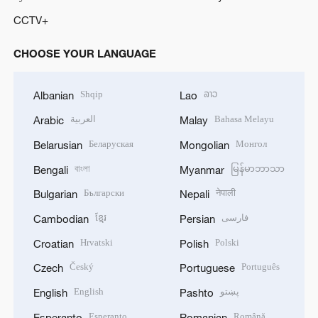
CCTV+
CHOOSE YOUR LANGUAGE
Shqip
ລາວ
Albanian
Lao
العربية
Bahasa Melayu
Arabic
Malay
Беларуская
Монгол
Belarusian
Mongolian
বাংলা
မြန်မာဘာသာ
Bengali
Myanmar
Български
नेपाली
Bulgarian
Nepali
ខ្មែរ
فارسی
Cambodian
Persian
Hrvatski
Polski
Croatian
Polish
Český
Português
Czech
Portuguese
English
پښتو
English
Pashto
Esperanto
Română
Esperanto
Romanian