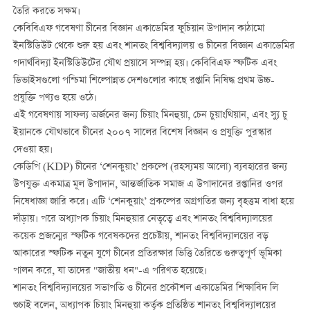
তৈরি করতে সক্ষম।
কেবিবিএফ গবেষণা চীনের বিজ্ঞান একাডেমির ফুচিয়ান উপাদান কাঠামো
ইনস্টিডিউট থেকে শুরু হয় এবং শানতং বিশ্ববিদ্যালয় ও চীনের বিজ্ঞান একাডেমির
পদার্থবিদ্যা ইনস্টিডিউটের যৌথ প্রয়াসে সম্পন্ন হয়। কেবিবিএফ স্ফটিক এবং
ডিভাইসগুলো পশ্চিমা শিল্পোন্নত দেশগুলোর কাছে রপ্তানি নিষিদ্ধ প্রথম উচ্চ-
প্রযুক্তি পণ্যও হয়ে ওঠে।
এই গবেষণায় সাফল্য অর্জনের জন্য চিয়াং মিনহুয়া, চেন চুয়াংথিয়ান, এবং স্যু চু
ইয়ানকে যৌথভাবে চীনের ২০০৭ সালের বিশেষ বিজ্ঞান ও প্রযুক্তি পুরস্কার
দেওয়া হয়।
কেডিপি (KDP) চীনের ‘শেনকুয়াং’ প্রকল্পে (রহস্যময় আলো) ব্যবহারের জন্য
উপযুক্ত একমাত্র মূল উপাদান, আন্তর্জাতিক সমাজ এ উপাদানের রপ্তানির ওপর
নিষেধাজ্ঞা জারি করে। এটি ‘শেনকুয়াং’ প্রকল্পের অগ্রগতির জন্য বৃহত্তম বাধা হয়ে
দাঁড়ায়। পরে অধ্যাপক চিয়াং মিনহুয়ার নেতৃত্বে এবং শানতং বিশ্ববিদ্যালয়ের
কয়েক প্রজন্মের স্ফটিক গবেষকদের প্রচেষ্টায়, শানতং বিশ্ববিদ্যালয়ের বড়
আকারের স্ফটিক নতুন যুগে চীনের প্রতিরক্ষার ভিত্তি তৈরিতে গুরুত্বপূর্ণ ভূমিকা
পালন করে, যা তাদের "জাতীয় ধন"-এ পরিণত হয়েছে।
শানতং বিশ্ববিদ্যালয়ের সভাপতি ও চীনের প্রকৌশল একাডেমির শিক্ষাবিদ লি
শুচাই বলেন, অধ্যাপক চিয়াং মিনহুয়া কর্তৃক প্রতিষ্ঠিত শানতং বিশ্ববিদ্যালয়ের