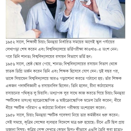
১৯৫২ সালে, শিক্ষার্থী চিয়াং মিনহুয়া নির্ধারিত সময়ের আগেই স্কুল পর্যায়ের
লেখাপড়া শেষ করেন এবং বিশ্ববিদ্যালয়ে ভর্তিপরীক্ষা কাওখাও-এ অংশ নেন।
পরে তিনি শানতং বিশ্ববিদ্যালয়ের রসায়ন বিভাগে ভর্তি হন।
১৯৫৬ সালে, শ্রেষ্ঠ স্কোর পেয়ে, শানতং বিশ্ববিদ্যালয়ের রসায়ন বিভাগ থেকে
স্নাতক ডিগ্রি অর্জন করেন তিনি এবং শিক্ষক হিসেবে যোগ দেন। দুই বছর পর,
তাকে সিয়ামেন বিশ্ববিদ্যালয়ে আরও পড়াশোনা করতে পাঠানো হয়। তাঁর শিক্ষক
একজন পদার্থবিজ্ঞানী ও রসায়নবিদ ছিলেন। তিনি হলেন, চীনা কাঠামোগত
রসায়নের পথিকৃত লু চিয়াসি। অধ্যাপক লুর সাথে কাজ করতে গিয়ে চিয়াং মিনহুয়া
স্ফটিকের অসংখ্য ম্যাক্রোস্কোপিক ও মাইক্রোস্কোপিক মডেল তৈরি করেন; ধীরে
ধীরে স্ফটিক পরিমাপ ও কাঠামো নির্ধারণ পরীক্ষায় অংশগ্রহণ করেন।
১৯৫৮ সালে, চিয়াং মিনহুয়া স্ফটিক গবেষণা নিয়ে তার কর্মজীবন শুরু করেন।
সেই সময়ে, কৃত্রিম লেন্সের ব্যবহার বিদেশে মাত্র শুরু হয়েছে। চীনে এটি ছিল প্রায়
অজানা বিষয়। কৃত্রিম লেন্স দেখতে কেমন ছিল? কীভাবে এগুলি তৈরি করা হতো?