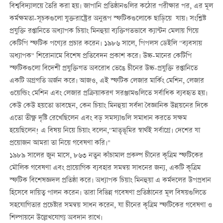
বিশ্ববিদ্যালয়ে তৈরি করা হয়। জাপানি প্রতিষ্ঠানগুলির কঠোর পরীক্ষার পর, এর মূল
কর্মক্ষমতা-সূচকগুলো যুক্তরাষ্ট্রের অনুরূপ স্ফটিকগুলোকে ছাড়িয়ে যায়। সংশ্লিষ্ট
প্রযুক্তি রপ্তানিতে অধ্যাপক চিয়াং মিনহুয়া ব্যক্তিগতভাবে ক্যান্টন মেলায় গিয়ে
কেটিপি স্ফটিক পণ্যের প্রচার করেন। ১৯৮৬ সালে, পিপলস ডেইলি "ব্যবসায়
অধ্যাপক" শিরোনামে বিশেষ প্রতিবেদন প্রকাশ করে। উচ্চ-মানের কেটিপি
স্ফটিকগুলো বিদেশী প্রযুক্তিগত অবরোধ ভেঙে চীনের উচ্চ-প্রযুক্তি রপ্তানিতে
একটি অগ্রগতি অর্জন করে। আজও, এই স্ফটিক লেজার মার্কিং মেশিন, লেজার
ওয়েল্ডিং মেশিন এবং লেজার প্রক্রিয়াকরণ সরঞ্জামগুলিতে সর্বাধিক ব্যবহৃত হয়।
কেউ কেউ হয়তো ভাবছেন, কেন চিয়াং মিনহুয়া সর্বদা বৈজ্ঞানিক উন্নয়নের দিকে
এতো তীক্ষ্ণ দৃষ্টি রেখেছিলেন এবং বড় সমস্যাগুলি সমাধান করতে সক্ষম
হয়েছিলেন! এ বিষয় নিয়ে চিয়াং বলেন,"মাতৃভূমির স্বার্থই সর্বাগ্রে। দেশের যা
প্রয়োজন আমরা তা নিয়ে গবেষণা করি।"
১৯৮৯ সালের জুন মাসে, ৮৬৩ নতুন কাঁচামাল প্রকল্প চীনের কৃত্রিম স্ফটিকের
মৌলিক গবেষণা এবং প্রায়োগিক ব্যবহার সমন্বয় সাধনের জন্য, একটি কৃত্রিম
স্ফটিক বিশেষজ্ঞদল প্রতিষ্ঠা করে। অধ্যাপক চিয়াং মিনহুয়া এ কর্মদলের উপপ্রধান
হিসেবে দায়িত্ব পালন করেন। তারা বিভিন্ন গবেষণা প্রতিষ্ঠানের মূল বিষয়গুলিতে
সহযোগিতার প্রচেষ্টার সমন্বয় সাধন করেন, যা চীনের কৃত্রিম স্ফটিকের গবেষণা ও
শিল্পায়নে উল্লেখযোগ্য অবদান রাখে।