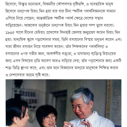
হিসেবে; বিস্তৃত মনোভাব, বিজ্ঞানীর কৌশলগত দৃষ্টিভঙ্গি, ও ব্যবহারিক মানুষ
হিসেবে অধ্যাপক চিয়াং মিন হুয়া বার বার চীনা স্ফটিক পদার্থবিজ্ঞানকে সামনে
এগিয়ে নিয়ে গেছেন; আন্তর্জাতিক স্ফটিক পদার্থ ক্ষেত্রে দেশের সম্মান
বাড়িয়েছেন। আজকের অনুষ্ঠানে অধ্যাপক চিয়াং মিন হুয়ার গল্প তুলে ধরবো।
১৯৩৫ সালে চীনের চেচিয়াং প্রদেশের লিনহাই জেলায় জন্মগ্রহণ করেন চিয়াং মিন
হুয়া। মাধ্যমিক স্কুলে পড়াশোনার সময়, তিনি রসায়নের বিস্ময় অনুভব করেন এবং
সারা জীবন রসায়ন নিয়ে গবেষণা করেন। তাঁর শিক্ষকদের পদার্থবিদ্যা ও
রসায়নের ওপর গভীর জ্ঞান, আকর্ষণীয় বক্তৃতা, ও অসামান্য ব্যক্তিত্ব চিয়াংয়ের
জন্য এসব বিষয়ের প্রতি আবেগ আরও বাড়িয়ে দেয়; তাঁর পড়াশোনার জন্য একটি
শক্ত ভিত্তি স্থাপন করে; এবং তার মনে বিজ্ঞানের মাধ্যমে মানুষকে শিক্ষিত করার
ও দেশসেবার আগ্রহ সৃষ্টি করে।