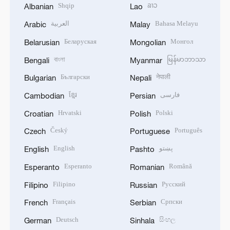
Shqip
ລາວ
Albanian
Lao
العربية
Bahasa Melayu
Arabic
Malay
Беларуская
Монгол
Belarusian
Mongolian
বাংলা
မြန်မာဘာသာ
Bengali
Myanmar
Български
नेपाली
Bulgarian
Nepali
ខ្មែរ
فارسی
Cambodian
Persian
Hrvatski
Polski
Croatian
Polish
Český
Português
Czech
Portuguese
English
پښتو
English
Pashto
Esperanto
Română
Esperanto
Romanian
Filipino
Русский
Filipino
Russian
Français
Српски
French
Serbian
Deutsch
සිංහල
German
Sinhala