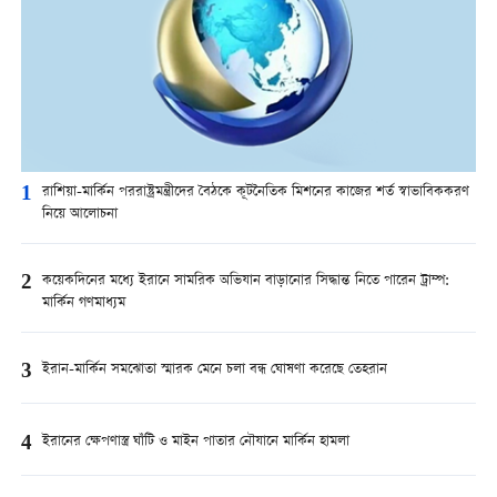
1
রাশিয়া-মার্কিন পররাষ্ট্রমন্ত্রীদের বৈঠকে কূটনৈতিক মিশনের কাজের শর্ত স্বাভাবিককরণ
নিয়ে আলোচনা
2
কয়েকদিনের মধ্যে ইরানে সামরিক অভিযান বাড়ানোর সিদ্ধান্ত নিতে পারেন ট্রাম্প:
মার্কিন গণমাধ্যম
3
ইরান-মার্কিন সমঝোতা স্মারক মেনে চলা বন্ধ ঘোষণা করেছে তেহরান
4
ইরানের ক্ষেপণাস্ত্র ঘাঁটি ও মাইন পাতার নৌযানে মার্কিন হামলা