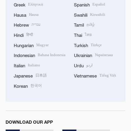
Ελληνικά
Español
Greek
Spanish
Hausa
Kiswahili
Hausa
Swahili
עברית
தமிழ்
Hebrew
Tamil
हिन्दी
ไทย
Hindi
Thai
Magyar
Türkçe
Hungarian
Turkish
Bahasa Indonesia
Українська
Indonesian
Ukrainian
Italiano
اردو
Italian
Urdu
日本語
Tiếng Việt
Japanese
Vietnamese
한국어
Korean
DOWNLOAD OUR APP