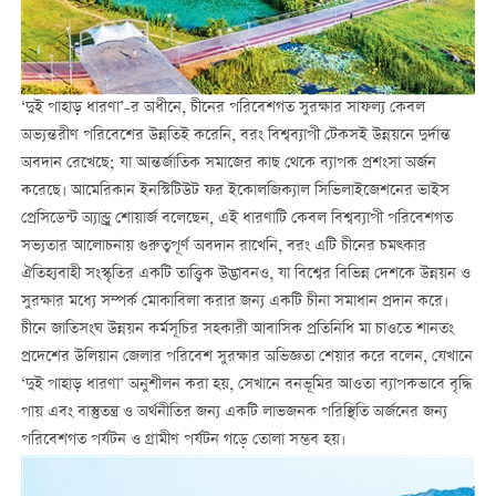
‘দুই পাহাড় ধারণা’-র অধীনে, চীনের পরিবেশগত সুরক্ষার সাফল্য কেবল
অভ্যন্তরীণ পরিবেশের উন্নতিই করেনি, বরং বিশ্বব্যাপী টেকসই উন্নয়নে দুর্দান্ত
অবদান রেখেছে; যা আন্তর্জাতিক সমাজের কাছ থেকে ব্যাপক প্রশংসা অর্জন
করেছে। আমেরিকান ইনস্টিটিউট ফর ইকোলজিক্যাল সিভিলাইজেশনের ভাইস
প্রেসিডেন্ট অ্যান্ড্রু শোয়ার্জ বলেছেন, এই ধারণাটি কেবল বিশ্বব্যাপী পরিবেশগত
সভ্যতার আলোচনায় গুরুত্বপূর্ণ অবদান রাখেনি, বরং এটি চীনের চমত্কার
ঐতিহ্যবাহী সংস্কৃতির একটি তাত্ত্বিক উদ্ভাবনও, যা বিশ্বের বিভিন্ন দেশকে উন্নয়ন ও
সুরক্ষার মধ্যে সম্পর্ক মোকাবিলা করার জন্য একটি চীনা সমাধান প্রদান করে।
চীনে জাতিসংঘ উন্নয়ন কর্মসূচির সহকারী আবাসিক প্রতিনিধি মা চাওতে শানতং
প্রদেশের উলিয়ান জেলার পরিবেশ সুরক্ষার অভিজ্ঞতা শেয়ার করে বলেন, যেখানে
‘দুই পাহাড় ধারণা’ অনুশীলন করা হয়, সেখানে বনভূমির আওতা ব্যাপকভাবে বৃদ্ধি
পায় এবং বাস্তুতন্ত্র ও অর্থনীতির জন্য একটি লাভজনক পরিস্থিতি অর্জনের জন্য
পরিবেশগত পর্যটন ও গ্রামীণ পর্যটন গড়ে তোলা সম্ভব হয়।