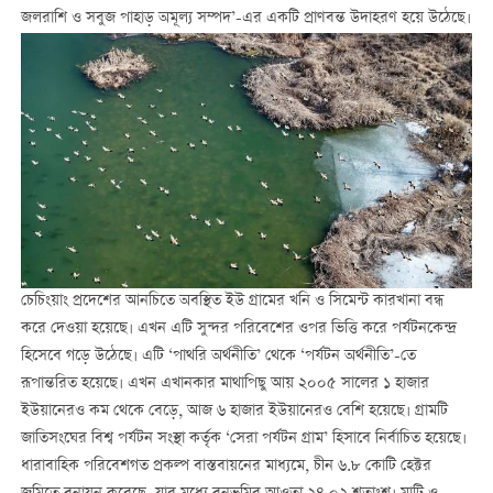
জলরাশি ও সবুজ পাহাড় অমূল্য সম্পদ’-এর একটি প্রাণবন্ত উদাহরণ হয়ে উঠেছে।
চেচিংয়াং প্রদেশের আনচিতে অবস্থিত ইউ গ্রামের খনি ও সিমেন্ট কারখানা বন্ধ
করে দেওয়া হয়েছে। এখন এটি সুন্দর পরিবেশের ওপর ভিত্তি করে পর্যটনকেন্দ্র
হিসেবে গড়ে উঠেছে। এটি ‘পাথরি অর্থনীতি’ থেকে ‘পর্যটন অর্থনীতি’-তে
রূপান্তরিত হয়েছে। এখন এখানকার মাথাপিছু আয় ২০০৫ সালের ১ হাজার
ইউয়ানেরও কম থেকে বেড়ে, আজ ৬ হাজার ইউয়ানেরও বেশি হয়েছে। গ্রামটি
জাতিসংঘের বিশ্ব পর্যটন সংস্থা কর্তৃক ‘সেরা পর্যটন গ্রাম’ হিসাবে নির্বাচিত হয়েছে।
ধারাবাহিক পরিবেশগত প্রকল্প বাস্তবায়নের মাধ্যমে, চীন ৬.৮ কোটি হেক্টর