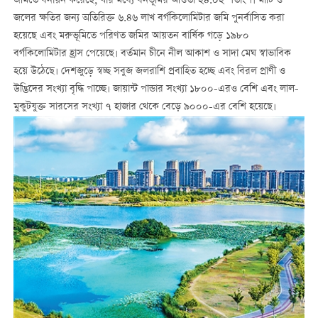
জমিতে বনায়ন করেছে, যার মধ্যে বনভূমির আওতা ২৪.০২ শতাংশ। মাটি ও
জলের ক্ষতির জন্য অতিরিক্ত ৬.৪৬ লাখ বর্গকিলোমিটার জমি পুনর্বাসিত করা
হয়েছে এবং মরুভূমিতে পরিণত জমির আয়তন বার্ষিক গড়ে ১৯৮০
বর্গকিলোমিটার হ্রাস পেয়েছে। বর্তমান চীনে নীল আকাশ ও সাদা মেঘ স্বাভাবিক
হয়ে উঠেছে। দেশজুড়ে স্বচ্ছ সবুজ জলরাশি প্রবাহিত হচ্ছে এবং বিরল প্রাণী ও
উদ্ভিদের সংখ্যা বৃদ্ধি পাচ্ছে। জায়ান্ট পান্ডার সংখ্যা ১৮০০-এরও বেশি এবং লাল-
মুকুটযুক্ত সারসের সংখ্যা ৭ হাজার থেকে বেড়ে ৯০০০-এর বেশি হয়েছে।