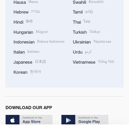
Hausa
Kiswahili
Hausa
Swahili
עברית
தமிழ்
Hebrew
Tamil
हिन्दी
ไทย
Hindi
Thai
Magyar
Türkçe
Hungarian
Turkish
Bahasa Indonesia
Українська
Indonesian
Ukrainian
Italiano
اردو
Italian
Urdu
日本語
Tiếng Việt
Japanese
Vietnamese
한국어
Korean
DOWNLOAD OUR APP