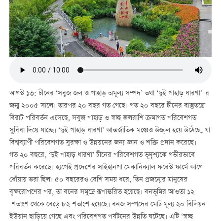
আগস্ট ১৩: চীনের ‘সবুজ জল ও পাহাড় অমূল্য সম্পদ’ তথা ‘দুই পাহাড় ধারণা’-র
জন্ম ২০০৫ সালে। তারপর ২০ বছর গত গেছে। গত ২০ বছরে চীনের বাস্তুতন্ত্রে
বিরাট পরিবর্তন এসেছে, সবুজ পাহাড় ও স্বচ্ছ জলরাশি ক্রমাগত পরিবেশগত
সুবিধা দিয়ে যাচ্ছে। ‘দুই পাহাড় ধারণা’ আন্তর্জাতিক মঞ্চেও উজ্জ্বল হয়ে উঠেছে, যা
বিশ্বব্যাপী পরিবেশগত সুরক্ষা ও উন্নয়নের জন্য জ্ঞান ও শক্তি প্রদান করেছে।
গত ২০ বছরে, ‘দুই পাহাড় ধারণা’ চীনের পরিবেশগত ভূদৃশ্যকে গভীরভাবে
পরিবর্তন করেছে। হ্যপেই প্রদেশের সাইহানপা মেকানিক্যাল ফরেস্ট ফার্মে আগে
ধোঁয়ায় ভরা ছিল। ৫০ বছরেরও বেশি সময় ধরে, তিন প্রজন্মের মানুষের
বৃক্ষরোপণের পর, তা বনের সমুদ্রে রূপান্তরিত হয়েছে। বনভূমির আওতা ১২
শতাংশ থেকে বেড়ে ৮২ শতাংশ হয়েছে। বনজ সম্পদের মোট মূল্য ২০ বিলিয়ন
ইউয়ান ছাড়িয়ে গেছে এবং পরিবেশগত পর্যটনের উন্নতি ঘটেছে। এটি ‘স্বচ্ছ