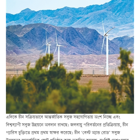
এদিকে চীন সক্রিয়ভাবে আন্তর্জাতিক সবুজ সহযোগিতায় অংশ নিচ্ছে এবং
বিশ্বব্যাপী সবুজ উন্নয়নে অবদান রাখছে। জলবায়ু পরিবর্তনের প্রতিক্রিয়ায়, চীন
প্যারিস চুক্তিতে প্রথম প্রথম স্বাক্ষর করেছে। চীন ‘বেল্ট অ্যান্ড রোড’ সবুজ