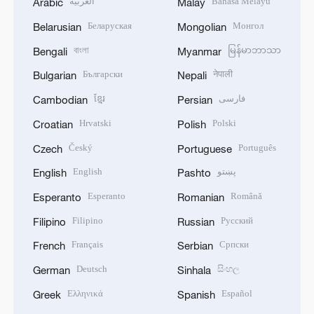
العربية
Bahasa Melayu
Arabic
Malay
Беларуская
Монгол
Belarusian
Mongolian
বাংলা
မြန်မာဘာသာ
Bengali
Myanmar
Български
नेपाली
Bulgarian
Nepali
ខ្មែរ
فارسی
Cambodian
Persian
Hrvatski
Polski
Croatian
Polish
Český
Português
Czech
Portuguese
English
پښتو
English
Pashto
Esperanto
Română
Esperanto
Romanian
Filipino
Русский
Filipino
Russian
Français
Српски
French
Serbian
Deutsch
සිංහල
German
Sinhala
Ελληνικά
Español
Greek
Spanish