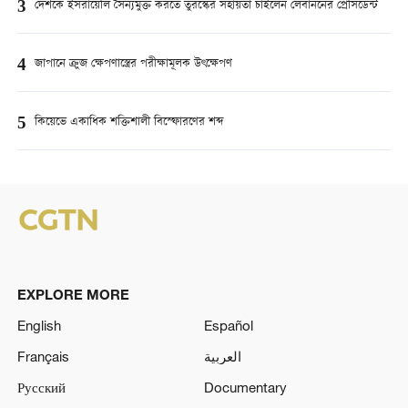
3
দেশকে ইসরায়েলি সৈন্যমুক্ত করতে তুরস্কের সহায়তা চাইলেন লেবাননের প্রেসিডেন্ট
4
জাপানে ক্রুজ ক্ষেপণাস্ত্রের পরীক্ষামূলক উৎক্ষেপণ
5
কিয়েভে একাধিক শক্তিশালী বিস্ফোরণের শব্দ
EXPLORE MORE
English
Español
Français
العربية
Русский
Documentary