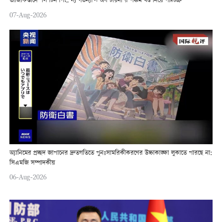
তাজিকিস্তানে ‘সি চিন পিং: দ্য গভর্ন্যান্স অব চায়না’র পঞ্চম খণ্ড নিয়ে পাঠচক্র
07-Aug-2026
অ্যানিমের প্রচ্ছদ জাপানের দ্রুতগতিতে পুনঃসামরিকীকরণের উচ্চাকাঙ্ক্ষা লুকাতে পারছে না:
সিএমজি সম্পাদকীয়
06-Aug-2026