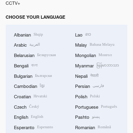
CCTV+
CHOOSE YOUR LANGUAGE
Shqip
ລາວ
Albanian
Lao
العربية
Bahasa Melayu
Arabic
Malay
Беларуская
Монгол
Belarusian
Mongolian
বাংলা
မြန်မာဘာသာ
Bengali
Myanmar
Български
नेपाली
Bulgarian
Nepali
ខ្មែរ
فارسی
Cambodian
Persian
Hrvatski
Polski
Croatian
Polish
Český
Português
Czech
Portuguese
English
پښتو
English
Pashto
Esperanto
Română
Esperanto
Romanian