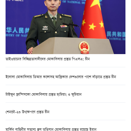
তাইওয়ানের বিচ্ছিন্নতাবাদীদের মোকাবিলায় প্রস্তুত পিএলএ: চীন
ইবোলা মোকাবিলায় ডিআর কঙ্গোসহ আফ্রিকার দেশগুলোর পাশে দাঁড়াতে প্রস্তুত চীন
টাইফুন ফ্রান্সিসকো মোকাবিলায় প্রস্তুত চ্যচিয়াং ও ফুচিয়ান
শেনচৌ-২৩ উৎক্ষেপণে প্রস্তুত চীন
মার্কিন বাহিনীর সম্ভাব্য স্থল অভিযান মোকাবিলায় প্রস্তুত রয়েছে ইরান