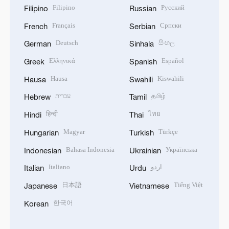
Filipino
Русский
Filipino
Russian
Français
Српски
French
Serbian
Deutsch
සිංහල
German
Sinhala
Ελληνικά
Español
Greek
Spanish
Hausa
Kiswahili
Hausa
Swahili
עברית
தமிழ்
Hebrew
Tamil
हिन्दी
ไทย
Hindi
Thai
Magyar
Türkçe
Hungarian
Turkish
Bahasa Indonesia
Українська
Indonesian
Ukrainian
Italiano
اردو
Italian
Urdu
日本語
Tiếng Việt
Japanese
Vietnamese
한국어
Korean