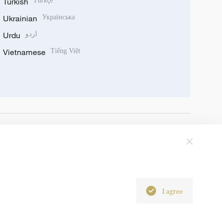
Turkish
Türkçe
Ukrainian
Українська
Urdu
اردو
Vietnamese
Tiếng Việt
I agree