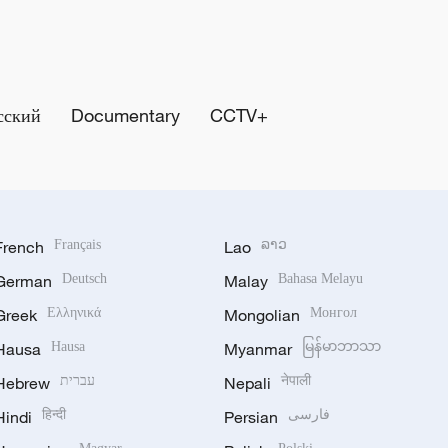
сский
Documentary
CCTV+
French
Français
Lao
ລາວ
German
Deutsch
Malay
Bahasa Melayu
Greek
Ελληνικά
Mongolian
Монгол
Hausa
Hausa
Myanmar
မြန်မာဘာသာ
Hebrew
עברית
Nepali
नेपाली
Hindi
हिन्दी
Persian
فارسی