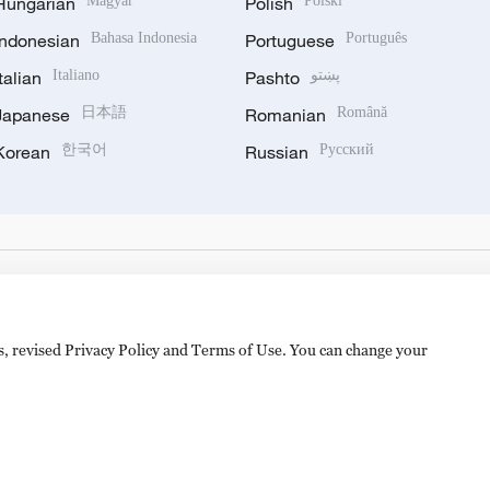
Hungarian
Magyar
Polish
Polski
Indonesian
Bahasa Indonesia
Portuguese
Português
Italian
Italiano
Pashto
پښتو
Japanese
日本語
Romanian
Română
Korean
한국어
Russian
Русский
es, revised Privacy Policy and Terms of Use. You can change your
hijingshan Road, Beijing, China. 100040