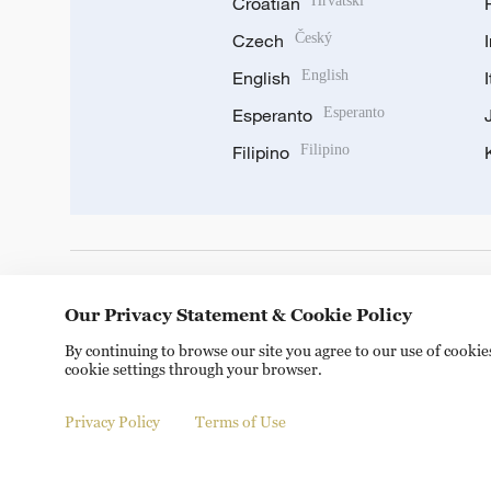
Croatian
Hrvatski
Czech
Český
English
English
Esperanto
Esperanto
Filipino
Filipino
DOWNLOAD OUR APP
Our Privacy Statement & Cookie Policy
By continuing to browse our site you agree to our use of cooki
cookie settings through your browser.
Privacy Policy
Terms of Use
© China Radio International.CRI. All Rights Reserved. 16A S