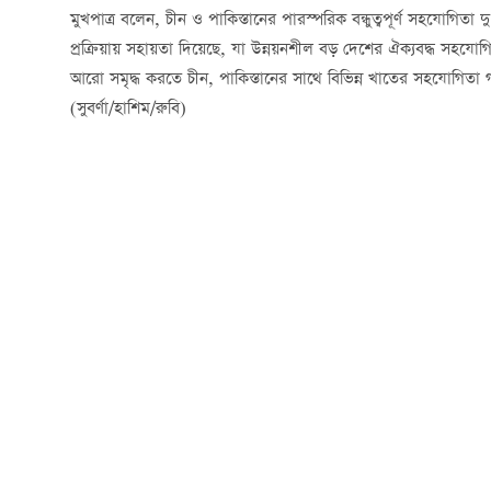
মুখপাত্র বলেন, চীন ও পাকিস্তানের পারস্পরিক বন্ধুত্বপূর্ণ সহযোগি
প্রক্রিয়ায় সহায়তা দিয়েছে, যা উন্নয়নশীল বড় দেশের ঐক্যবদ্ধ সহযোগিতার
আরো সমৃদ্ধ করতে চীন, পাকিস্তানের সাথে বিভিন্ন খাতের সহযোগিতা
(সুবর্ণা/হাশিম/রুবি)