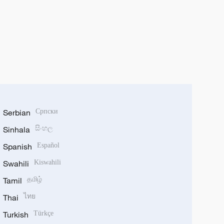
Serbian
Српски
Sinhala
සිංහල
Spanish
Español
Swahili
Kiswahili
Tamil
தமிழ்
Thai
ไทย
Turkish
Türkçe