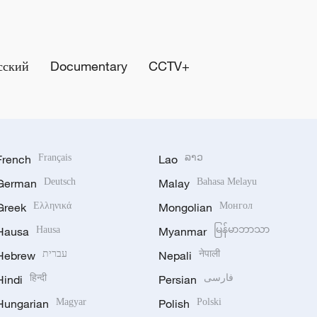
сский
Documentary
CCTV+
French
Français
Lao
ລາວ
German
Deutsch
Malay
Bahasa Melayu
Greek
Ελληνικά
Mongolian
Монгол
Hausa
Hausa
Myanmar
မြန်မာဘာသာ
Hebrew
עברית
Nepali
नेपाली
Hindi
हिन्दी
Persian
فارسی
Hungarian
Magyar
Polish
Polski