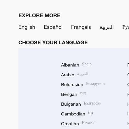
EXPLORE MORE
English
Español
Français
العربية
Ру
CHOOSE YOUR LANGUAGE
Albanian
Shqip
Arabic
العربية
Belarusian
Беларуская
Bengali
বাংলা
Bulgarian
Български
Cambodian
ខ្មែរ
Croatian
Hrvatski