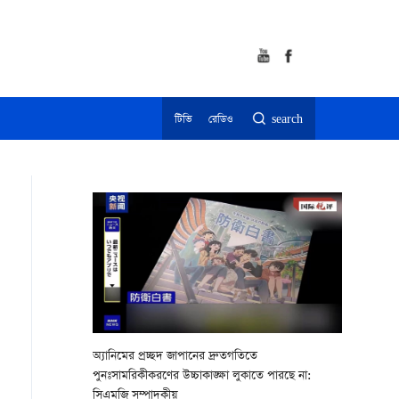
টিভি
রেডিও
search
অ্যানিমের প্রচ্ছদ জাপানের দ্রুতগতিতে
পুনঃসামরিকীকরণের উচ্চাকাঙ্ক্ষা লুকাতে পারছে না:
সিএমজি সম্পাদকীয়