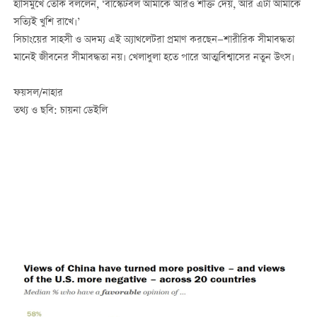
হাসিমুখে তেকি বললেন, ‘বাস্কেটবল আমাকে আরও শক্তি দেয়, আর এটা আমাকে
সত্যিই খুশি রাখে।’
সিচাংয়ের সাহসী ও অদম্য এই অ্যাথলেটরা প্রমাণ করছেন—শারীরিক সীমাবদ্ধতা
মানেই জীবনের সীমাবদ্ধতা নয়। খেলাধুলা হতে পারে আত্মবিশ্বাসের নতুন উৎস।
ফয়সল/নাহার
তথ্য ও ছবি: চায়না ডেইলি