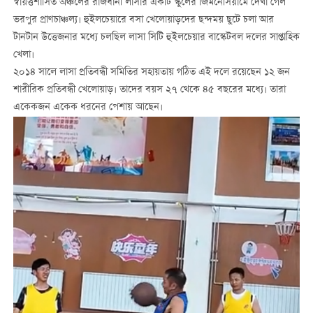
স্বায়ত্তশাসিত অঞ্চলের রাজধানী লাসার একটি স্কুলের জিমনেসিয়ামে দেখা গেল
ভরপুর প্রাণচাঞ্চল্য। হুইলচেয়ারে বসা খেলোয়াড়দের ছন্দময় ছুটে চলা আর
টানটান উত্তেজনার মধ্যে চলছিল লাসা সিটি হুইলচেয়ার বাস্কেটবল দলের সাপ্তাহিক
খেলা।
২০১৪ সালে লাসা প্রতিবন্ধী সমিতির সহায়তায় গঠিত এই দলে রয়েছেন ১২ জন
শারীরিক প্রতিবন্ধী খেলোয়াড়। তাদের বয়স ২৭ থেকে ৪৫ বছরের মধ্যে। তারা
একেকজন একেক ধরনের পেশায় আছেন।