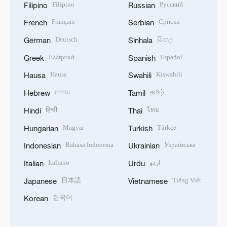
Filipino
Русский
Filipino
Russian
Français
Српски
French
Serbian
Deutsch
සිංහල
German
Sinhala
Ελληνικά
Español
Greek
Spanish
Hausa
Kiswahili
Hausa
Swahili
עברית
தமிழ்
Hebrew
Tamil
हिन्दी
ไทย
Hindi
Thai
Magyar
Türkçe
Hungarian
Turkish
Bahasa Indonesia
Українська
Indonesian
Ukrainian
Italiano
اردو
Italian
Urdu
日本語
Tiếng Việt
Japanese
Vietnamese
한국어
Korean