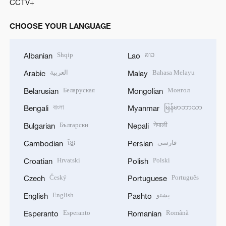
CCTV+
CHOOSE YOUR LANGUAGE
Shqip
ລາວ
Albanian
Lao
العربية
Bahasa Melayu
Arabic
Malay
Беларуская
Монгол
Belarusian
Mongolian
বাংলা
မြန်မာဘာသာ
Bengali
Myanmar
Български
नेपाली
Bulgarian
Nepali
ខ្មែរ
فارسی
Cambodian
Persian
Hrvatski
Polski
Croatian
Polish
Český
Português
Czech
Portuguese
English
پښتو
English
Pashto
Esperanto
Română
Esperanto
Romanian