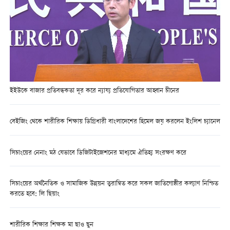
ইইউকে বাজার প্রতিবন্ধকতা দূর করে ন্যায্য প্রতিযোগিতার আহ্বান চীনের
বেইজিং থেকে শারীরিক শিক্ষায় ডিগ্রিধারী বাংলাদেশের হিমেল জয় করলেন ইংলিশ চ্যানেল
সিচাংয়ের নেনাং মঠ যেভাবে ডিজিটাইজেশনের মাধ্যমে ঐতিহ্য সংরক্ষণ করে
সিচাংয়ের অর্থনৈতিক ও সামাজিক উন্নয়ন ত্বরান্বিত করে সকল জাতিগোষ্ঠীর কল্যাণ নিশ্চিত
করতে হবে: লি ছিয়াং
শারীরিক শিক্ষার শিক্ষক মা ছাও ছুন