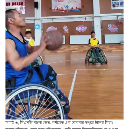
আগস্ট ৩, সিএমজি বাংলা ডেস্ক: বর্ষাস্নাত এক রোববার দুপুরে চীনের সিচাং