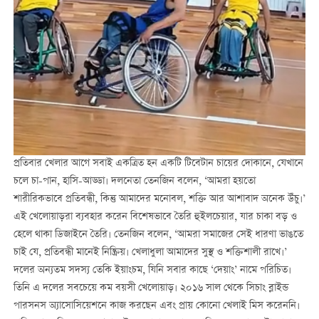
প্রতিবার খেলার আগে সবাই একত্রিত হন একটি টিবেটান চায়ের দোকানে, যেখানে
চলে চা-পান, হাসি-আড্ডা। দলনেতা তেনজিন বলেন, ‘আমরা হয়তো
শারীরিকভাবে প্রতিবন্ধী, কিন্তু আমাদের মনোবল, শক্তি আর আশাবাদ অনেক উঁচু।’
এই খেলোয়াড়রা ব্যবহার করেন বিশেষভাবে তৈরি হুইলচেয়ার, যার চাকা বড় ও
হেলে থাকা ডিজাইনে তৈরি। তেনজিন বলেন, ‘আমরা সমাজের সেই ধারণা ভাঙতে
চাই যে, প্রতিবন্ধী মানেই নিষ্ক্রিয়। খেলাধুলা আমাদের সুস্থ ও শক্তিশালী রাখে।’
দলের অন্যতম সদস্য তেকি ইয়াংচম, যিনি সবার কাছে ‘দেয়াং’ নামে পরিচিত।
তিনি এ দলের সবচেয়ে কম বয়সী খেলোয়াড়। ২০১৬ সাল থেকে সিচাং ব্লাইন্ড
পারসনস অ্যাসোসিয়েশনে কাজ করছেন এবং প্রায় কোনো খেলাই মিস করেননি।