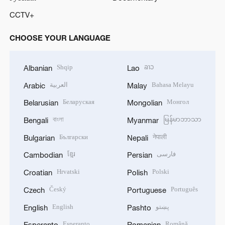
CCTV+
CHOOSE YOUR LANGUAGE
Shqip
ລາວ
Albanian
Lao
العربية
Bahasa Melayu
Arabic
Malay
Беларуская
Монгол
Belarusian
Mongolian
বাংলা
မြန်မာဘာသာ
Bengali
Myanmar
Български
नेपाली
Bulgarian
Nepali
ខ្មែរ
فارسی
Cambodian
Persian
Hrvatski
Polski
Croatian
Polish
Český
Português
Czech
Portuguese
English
پښتو
English
Pashto
Esperanto
Română
Esperanto
Romanian