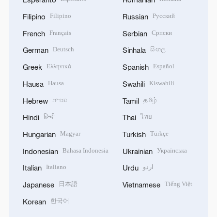
Filipino
Русский
Filipino
Russian
Français
Српски
French
Serbian
Deutsch
සිංහල
German
Sinhala
Ελληνικά
Español
Greek
Spanish
Hausa
Kiswahili
Hausa
Swahili
עברית
தமிழ்
Hebrew
Tamil
हिन्दी
ไทย
Hindi
Thai
Magyar
Türkçe
Hungarian
Turkish
Bahasa Indonesia
Українська
Indonesian
Ukrainian
Italiano
اردو
Italian
Urdu
日本語
Tiếng Việt
Japanese
Vietnamese
한국어
Korean