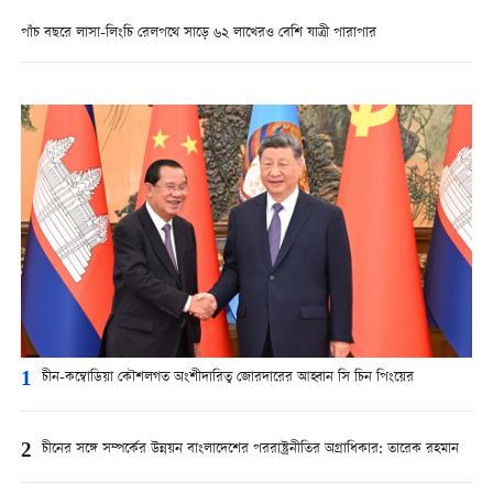
পাঁচ বছরে লাসা-লিংচি রেলপথে সাড়ে ৬২ লাখেরও বেশি যাত্রী পারাপার
1
চীন-কম্বোডিয়া কৌশলগত অংশীদারিত্ব জোরদারের আহ্বান সি চিন পিংয়ের
2
চীনের সঙ্গে সম্পর্কের উন্নয়ন বাংলাদেশের পররাষ্ট্রনীতির অগ্রাধিকার: তারেক রহমান