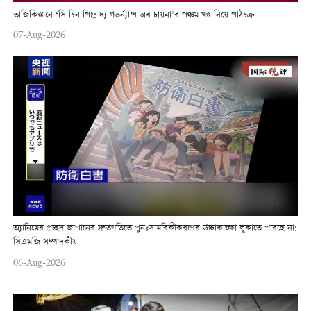
তাজিকিস্তানে ‘সি চিন পিং: দ্য গভর্ন্যান্স অব চায়না’র পঞ্চম খণ্ড নিয়ে পাঠচক্র
07-Aug-2026
অ্যানিমের প্রচ্ছদ জাপানের দ্রুতগতিতে পুনঃসামরিকীকরণের উচ্চাকাঙ্ক্ষা লুকাতে পারছে না:
সিএমজি সম্পাদকীয়
06-Aug-2026