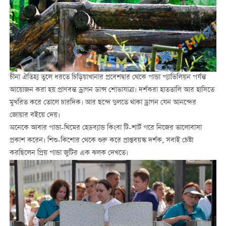
চীনা ঐতিহ্য তুলে ধরতে চিড়িয়াখানার প্রবেশদ্বার থেকে পান্ডা প্যাভিলিয়ন পর্যন্ত
আয়োজন করা হয় প্রাণবন্ত ড্রাগন ডান্স শোভাযাত্রা। দর্শকরা হাততালি আর হাসিতে
মুখরিত করে তোলে চারদিক। আর ছন্দে দুলতে থাকা ড্রাগন যেন আনন্দের
জোয়ার বইয়ে দেয়।
অনেকে আবার পান্ডা-থিমের হেডব্যান্ড কিংবা টি-শার্ট পরে নিজের ভালোবাসা
প্রকাশ করেন। শিশু-কিশোর থেকে শুরু করে প্রাপ্তবয়স্ক দর্শক, সবাই চেষ্টা
করছিলেন প্রিয় পান্ডা জুটির এক ঝলক দেখতে।