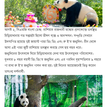
আগস্ট ২, সিএমজি বাংলা ডেস্ক: রাশিয়ার রাজধানী মস্কোর প্রাণকেন্দ্রে অবস্থিত
চিড়িয়াখানায় গত সপ্তাহটা ছিলো ভীষণ ব্যস্ত ও আনন্দঘন। সম্প্রতি সেখানে
উদযাপিত হয়েছে দুই জায়ান্ট পান্ডা তিং তিং এবং রু ই’র জন্মদিন। চীন থেকে
আসা এই পান্ডা জুটি রাশিয়ায় অবস্থান করছে গেল ছয় বছর ধরে।
জন্মদিনের উৎসবকে ঘিরে চিড়িয়াখানায় দেখা যায় উৎসবমুখর পরিবেশের।
বুধবার ৮ বছর বয়সী তিং তিং’র জন্মদিন এবং এর পরদিন বৃহস্পতিবার ৯ বছরে
পা রাখা রু ই’র জন্মদিন পালন করা হয়। দুই দিনের আয়োজনেই ভিড় করেন
অসংখ্য দর্শনার্থী।