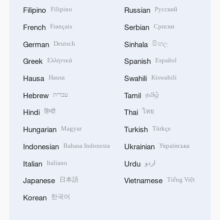
Filipino
Русский
Filipino
Russian
Français
Српски
French
Serbian
Deutsch
සිංහල
German
Sinhala
Ελληνικά
Español
Greek
Spanish
Hausa
Kiswahili
Hausa
Swahili
עברית
தமிழ்
Hebrew
Tamil
हिन्दी
ไทย
Hindi
Thai
Magyar
Türkçe
Hungarian
Turkish
Bahasa Indonesia
Українська
Indonesian
Ukrainian
Italiano
اردو
Italian
Urdu
日本語
Tiếng Việt
Japanese
Vietnamese
한국어
Korean