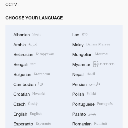
CCTV+
CHOOSE YOUR LANGUAGE
Shqip
ລາວ
Albanian
Lao
العربية
Bahasa Melayu
Arabic
Malay
Беларуская
Монгол
Belarusian
Mongolian
বাংলা
မြန်မာဘာသာ
Bengali
Myanmar
Български
नेपाली
Bulgarian
Nepali
ខ្មែរ
فارسی
Cambodian
Persian
Hrvatski
Polski
Croatian
Polish
Český
Português
Czech
Portuguese
English
پښتو
English
Pashto
Esperanto
Română
Esperanto
Romanian