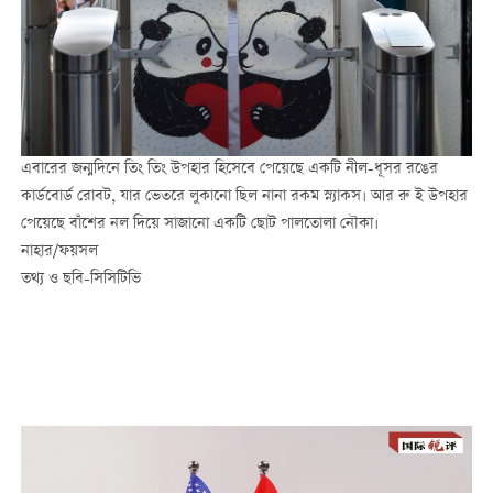
এবারের জন্মদিনে তিং তিং উপহার হিসেবে পেয়েছে একটি নীল-ধূসর রঙের
কার্ডবোর্ড রোবট, যার ভেতরে লুকানো ছিল নানা রকম স্ন্যাকস। আর রু ই উপহার
পেয়েছে বাঁশের নল দিয়ে সাজানো একটি ছোট পালতোলা নৌকা।
নাহার/ফয়সল
তথ্য ও ছবি-সিসিটিভি