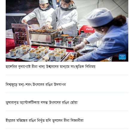
হাঙ্গেরির বুদাপেস্টে চীনা খাদ্য উৎসবের মাধ্যমে সাংস্কৃতিক বিনিময়
বিশ্বজুড়ে মধ্য-শরৎ উৎসবের রঙিন উদযাপন
তুষারাবৃত অ্যান্টার্কটিকায় বসন্ত উৎসবের রঙিন ছোঁয়া
ইঁদুরের মস্তিষ্কের রঙিন নিখুঁত ছবি তুললেন চীনা বিজ্ঞানীরা