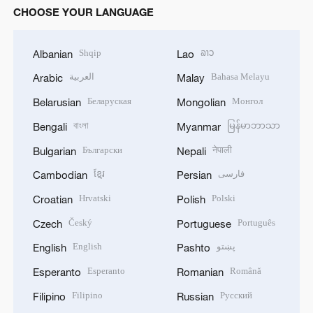
CHOOSE YOUR LANGUAGE
Shqip
ລາວ
Albanian
Lao
العربية
Bahasa Melayu
Arabic
Malay
Беларуская
Монгол
Belarusian
Mongolian
বাংলা
မြန်မာဘာသာ
Bengali
Myanmar
Български
नेपाली
Bulgarian
Nepali
ខ្មែរ
فارسی
Cambodian
Persian
Hrvatski
Polski
Croatian
Polish
Český
Português
Czech
Portuguese
English
پښتو
English
Pashto
Esperanto
Română
Esperanto
Romanian
Filipino
Русский
Filipino
Russian