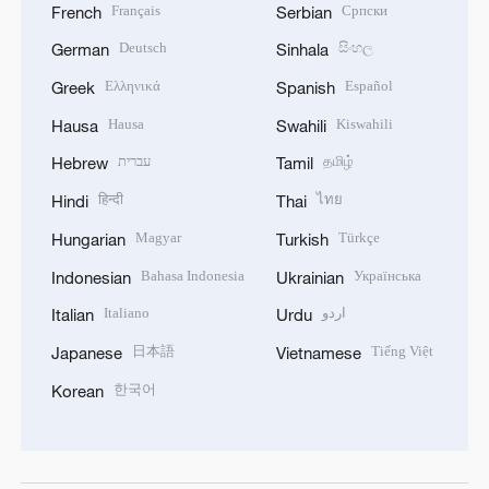
Français
Српски
French
Serbian
Deutsch
සිංහල
German
Sinhala
Ελληνικά
Español
Greek
Spanish
Hausa
Kiswahili
Hausa
Swahili
עברית
தமிழ்
Hebrew
Tamil
हिन्दी
ไทย
Hindi
Thai
Magyar
Türkçe
Hungarian
Turkish
Bahasa Indonesia
Українська
Indonesian
Ukrainian
Italiano
اردو
Italian
Urdu
日本語
Tiếng Việt
Japanese
Vietnamese
한국어
Korean