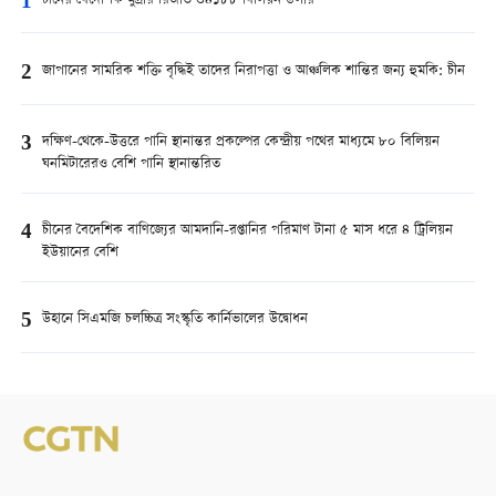
1
চীনের বৈদেশিক মুদ্রার রিজার্ভ ৩৪১৮৮ বিলিয়ন ডলার
2
জাপানের সামরিক শক্তি বৃদ্ধিই তাদের নিরাপত্তা ও আঞ্চলিক শান্তির জন্য হুমকি: চীন
3
দক্ষিণ-থেকে-উত্তরে পানি স্থানান্তর প্রকল্পের কেন্দ্রীয় পথের মাধ্যমে ৮০ বিলিয়ন
ঘনমিটারেরও বেশি পানি স্থানান্তরিত
4
চীনের বৈদেশিক বাণিজ্যের আমদানি-রপ্তানির পরিমাণ টানা ৫ মাস ধরে ৪ ট্রিলিয়ন
ইউয়ানের বেশি
5
উহানে সিএমজি চলচ্চিত্র সংস্কৃতি কার্নিভালের উদ্বোধন