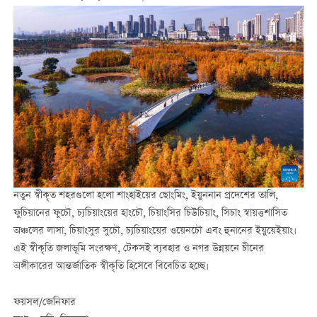
নতুন স্বীকৃত শহরগুলো হলো শাংহাইয়ের ছোংমিং, ইয়ুননান প্রদেশের তালি,
ফুচিয়ানের ফুচৌ, চ্যচিয়াংয়ের হাংচৌ, চিয়াংসির চিউচিয়াং, সিচাং স্বায়ত্তশাসিত
অঞ্চলের লাসা, চিয়াংসুর সুচৌ, চ্যচিয়াংয়ের ওয়েনচৌ এবং হুনানের ইয়ুয়েইয়াং।
এই স্বীকৃতি জলাভূমি সংরক্ষণ, টেকসই ব্যবহার ও নগর উন্নয়নে চীনের
অঙ্গীকারের আন্তর্জাতিক স্বীকৃতি হিসেবে বিবেচিত হচ্ছে।
ফয়সল/জেনিফার