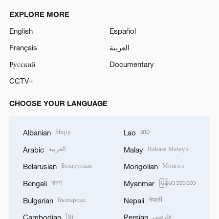
EXPLORE MORE
English
Español
Français
العربية
Русский
Documentary
CCTV+
CHOOSE YOUR LANGUAGE
Shqip
ລາວ
Albanian
Lao
العربية
Bahasa Melayu
Arabic
Malay
Беларуская
Монгол
Belarusian
Mongolian
বাংলা
မြန်မာဘာသာ
Bengali
Myanmar
Български
नेपाली
Bulgarian
Nepali
ខ្មែរ
فارسی
Cambodian
Persian