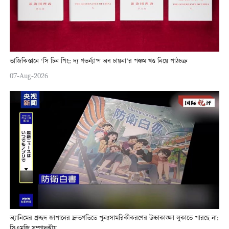
তাজিকিস্তানে ‘সি চিন পিং: দ্য গভর্ন্যান্স অব চায়না’র পঞ্চম খণ্ড নিয়ে পাঠচক্র
07-Aug-2026
অ্যানিমের প্রচ্ছদ জাপানের দ্রুতগতিতে পুনঃসামরিকীকরণের উচ্চাকাঙ্ক্ষা লুকাতে পারছে না:
সিএমজি সম্পাদকীয়