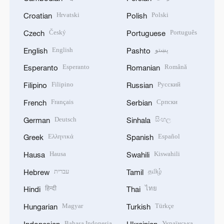
Hrvatski
Polski
Croatian
Polish
Český
Português
Czech
Portuguese
English
پښتو
English
Pashto
Esperanto
Română
Esperanto
Romanian
Filipino
Русский
Filipino
Russian
Français
Српски
French
Serbian
Deutsch
සිංහල
German
Sinhala
Ελληνικά
Español
Greek
Spanish
Hausa
Kiswahili
Hausa
Swahili
עברית
தமிழ்
Hebrew
Tamil
हिन्दी
ไทย
Hindi
Thai
Magyar
Türkçe
Hungarian
Turkish
Bahasa Indonesia
Українська
Indonesian
Ukrainian