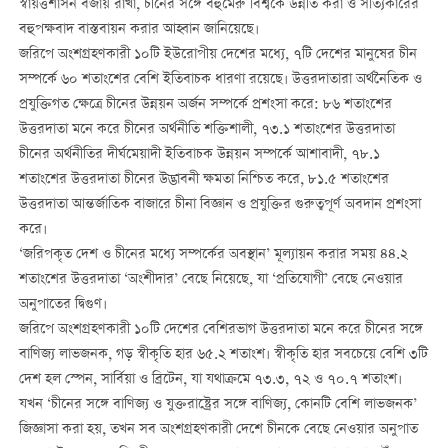
স্বায়ত্তশাসন বজায় রাখা, চীনের সঙ্গে বহুমেরু বিশ্বকে উন্নীত করা ও সত্যিকারের
বহুপক্ষবাদ বাস্তবায়ন করার আহ্বান জানিয়েছে।
জরিপে অংশগ্রহণকারী ১০টি ইউরোপীয় দেশের মধ্যে, ৭টি দেশের মানুষের চীন
সম্পর্কে ৬০ শতাংশের বেশি ইতিবাচক ধারণা রয়েছে। উত্তরদাতারা অর্থনৈতিক ও
প্রযুক্তিগত ক্ষেত্রে চীনের উন্নয়ন অর্জন সম্পর্কে প্রশংসা করে: ৮৬ শতাংশের
উত্তরদাতা মনে করে চীনের অর্থনীতি শক্তিশালী, ৭৩.১ শতাংশের উত্তরদাতা
চীনের অর্থনীতির দীর্ঘমেয়াদী ইতিবাচক উন্নয়ন সম্পর্কে আশাবাদী, ৭৮.১
শতাংশের উত্তরদাতা চীনের উদ্ভাবনী ক্ষমতা নিশ্চিত করে, ৮১.৫ শতাংশের
উত্তরদাতা আন্তর্জাতিক বাজারে চীনা বিজ্ঞান ও প্রযুক্তির গুরুত্বপূর্ণ অবদান প্রশংসা
করে।
‘জরিপকৃত দেশ ও চীনের মধ্যে সম্পর্কের অবস্থান’ মূল্যায়ন করার সময় ৪৪.২
শতাংশের উত্তরদাতা ‘অংশীদার’ বেছে নিয়েছে, যা ‘প্রতিযোগী’ বেছে নেওয়ার
অনুপাতের দ্বিগুণ।
জরিপে অংশগ্রহণকারী ১০টি দেশের বেশিরভাগ উত্তরদাতা মনে করে চীনের সঙ্গে
বাণিজ্য লাভজনক, গড় স্বীকৃতি হার ৬৫.২ শতাংশ। স্বীকৃতি হার সবচেয়ে বেশি ৩টি
দেশ হল স্পেন, সার্বিয়া ও ব্রিটেন, যা যথাক্রমে ৭৩.৩, ৭২ ও ৭০.৭ শতাংশ।
যখন ‘চীনের সঙ্গে বাণিজ্য ও যুক্তরাষ্ট্রের সঙ্গে বাণিজ্য, কোনটি বেশি লাভজনক’
জিজ্ঞাসা করা হয়, তখন সব অংশগ্রহণকারী দেশে চীনকে বেছে নেওয়ার অনুপাত