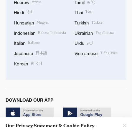
עברית
தமிழ்
Hebrew
Tamil
हिन्दी
ไทย
Hindi
Thai
Magyar
Türkçe
Hungarian
Turkish
Bahasa Indonesia
Українська
Indonesian
Ukrainian
Italiano
اردو
Italian
Urdu
日本語
Tiếng Việt
Japanese
Vietnamese
한국어
Korean
DOWNLOAD OUR APP
Our Privacy Statement & Cookie Policy