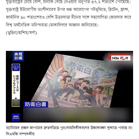
যুক্তরাষ্ট্রের চেয়ে বেশি, চীনকে বেছে নেওয়ার অনুপাত ৩৭.২ শতাংশে পৌঁছেছে।
যুক্তরাষ্ট্র ইউরোপীয় অংশীদারের উপর শুল্ক আরোপের পটভূমিতে, ব্রিটেন, ফ্রান্স,
জার্মানির ৬০ শতাংশেরও বেশি উত্তরদাতা চীনের সঙ্গে সহযোগিতা জোরদার করে
বিশ্ব অর্থনৈতিক অনিশ্চয়তা মোকাবিলার আহ্বান জানিয়েছে।
(তুহিনা/হাশিম/স্বর্ণা)
অ্যানিমের প্রচ্ছদ জাপানের দ্রুতগতিতে পুনঃসামরিকীকরণের উচ্চাকাঙ্ক্ষা লুকাতে পারছে না:
সিএমজি সম্পাদকীয়