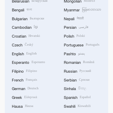
Беларуская
Монгол
Belarusian
Mongolian
বাংলা
မြန်မာဘာသာ
Bengali
Myanmar
Български
नेपाली
Bulgarian
Nepali
ខ្មែរ
فارسی
Cambodian
Persian
Hrvatski
Polski
Croatian
Polish
Český
Português
Czech
Portuguese
English
پښتو
English
Pashto
Esperanto
Română
Esperanto
Romanian
Filipino
Русский
Filipino
Russian
Français
Српски
French
Serbian
Deutsch
සිංහල
German
Sinhala
Ελληνικά
Español
Greek
Spanish
Hausa
Kiswahili
Hausa
Swahili