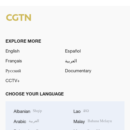
EXPLORE MORE
English
Español
Français
العربية
Русский
Documentary
CCTV+
CHOOSE YOUR LANGUAGE
Shqip
ລາວ
Albanian
Lao
العربية
Bahasa Melayu
Arabic
Malay