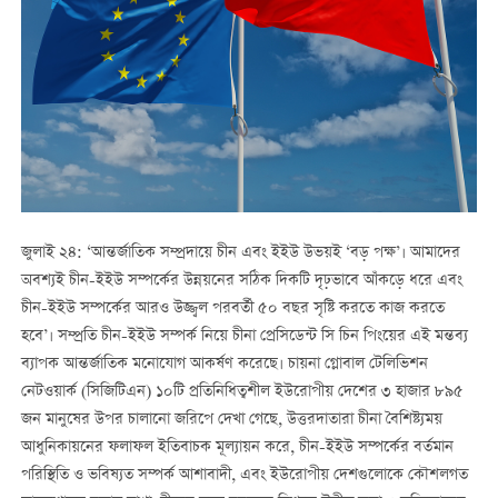
জুলাই ২৪: ‘আন্তর্জাতিক সম্প্রদায়ে চীন এবং ইইউ উভয়ই ‘বড় পক্ষ’। আমাদের
অবশ্যই চীন-ইইউ সম্পর্কের উন্নয়নের সঠিক দিকটি দৃঢ়ভাবে আঁকড়ে ধরে এবং
চীন-ইইউ সম্পর্কের আরও উজ্জ্বল পরবর্তী ৫০ বছর সৃষ্টি করতে কাজ করতে
হবে’। সম্প্রতি চীন-ইইউ সম্পর্ক নিয়ে চীনা প্রেসিডেন্ট সি চিন পিংয়ের এই মন্তব্য
ব্যাপক আন্তর্জাতিক মনোযোগ আকর্ষণ করেছে। চায়না গ্লোবাল টেলিভিশন
নেটওয়ার্ক (সিজিটিএন) ১০টি প্রতিনিধিত্বশীল ইউরোপীয় দেশের ৩ হাজার ৮৯৫
জন মানুষের উপর চালানো জরিপে দেখা গেছে, উত্তরদাতারা চীনা বৈশিষ্ট্যময়
আধুনিকায়নের ফলাফল ইতিবাচক মূল্যায়ন করে, চীন-ইইউ সম্পর্কের বর্তমান
পরিস্থিতি ও ভবিষ্যত সম্পর্ক আশাবাদী, এবং ইউরোপীয় দেশগুলোকে কৌশলগত