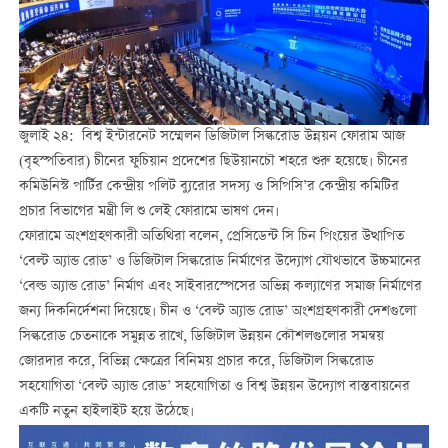
জুলাই ২৪: বিশ্ব ইন্টারনেট সম্মেলন ডিজিটাল সিল্করোড উন্নয়ন ফোরাম আজ
(বৃহস্পতিবার) চীনের ফুচিয়ান প্রদেশের ছিউয়ানচৌ শহরে শুরু হয়েছে। চীনের
কমিউনিস্ট পার্টির কেন্দ্রীয় পলিট ব্যুরোর সদস্য ও সিপিসি’র কেন্দ্রীয় কমিটির
প্রচার বিভাগের মন্ত্রী লি শু লেই ফোরামে ভাষণ দেন।
ফোরামে অংশগ্রহণকারী অতিথিরা বলেন, প্রেসিডেন্ট সি চিন পিংয়ের উত্থাপিত
‘বেল্ট অ্যান্ড রোড’ ও ডিজিটাল সিল্করোড নির্মাণের উদ্যোগ যৌথভাবে উচ্চমানের
‘বেল্ড অ্যান্ড রোড’ নির্মাণ এবং সাইবারস্পেসের অভিন্ন কল্যাণের সমাজ নির্মাণের
জন্য দিকনির্দেশনা দিয়েছে। চীন ও ‘বেল্ট অ্যান্ড রোড’ অংশগ্রহণকারী দেশগুলো
সিল্করোড চেতনাকে সমুন্নত রাখে, ডিজিটাল উন্নয়ন কৌশলগুলোর সমন্বয়
জোরদার করে, বিভিন্ন ক্ষেত্রের বিনিময় প্রচার করে, ডিজিটাল সিল্করোড
সহযোগিতা ‘বেল্ট অ্যান্ড রোড’ সহযোগিতা ও বিশ্ব উন্নয়ন উদ্যোগ বাস্তবায়নের
একটি নতুন হাইলাইট হয়ে উঠেছে।