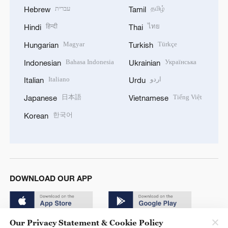
עברית
தமிழ்
Hebrew
Tamil
हिन्दी
ไทย
Hindi
Thai
Magyar
Türkçe
Hungarian
Turkish
Bahasa Indonesia
Українська
Indonesian
Ukrainian
Italiano
اردو
Italian
Urdu
日本語
Tiếng Việt
Japanese
Vietnamese
한국어
Korean
DOWNLOAD OUR APP
Our Privacy Statement & Cookie Policy