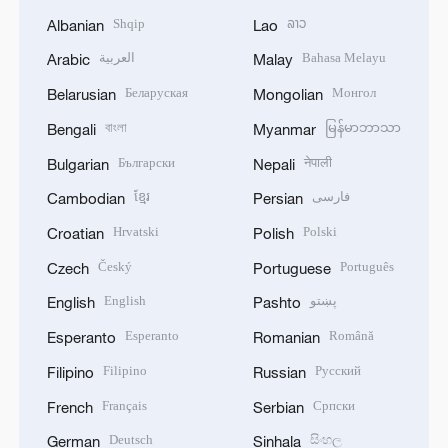
Shqip
ລາວ
Albanian
Lao
العربية
Bahasa Melayu
Arabic
Malay
Беларуская
Монгол
Belarusian
Mongolian
বাংলা
မြန်မာဘာသာ
Bengali
Myanmar
Български
नेपाली
Bulgarian
Nepali
ខ្មែរ
فارسی
Cambodian
Persian
Hrvatski
Polski
Croatian
Polish
Český
Português
Czech
Portuguese
English
پښتو
English
Pashto
Esperanto
Română
Esperanto
Romanian
Filipino
Русский
Filipino
Russian
Français
Српски
French
Serbian
Deutsch
සිංහල
German
Sinhala