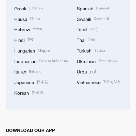
Ελληνικά
Español
Greek
Spanish
Hausa
Kiswahili
Hausa
Swahili
עברית
தமிழ்
Hebrew
Tamil
हिन्दी
ไทย
Hindi
Thai
Magyar
Türkçe
Hungarian
Turkish
Bahasa Indonesia
Українська
Indonesian
Ukrainian
Italiano
اردو
Italian
Urdu
日本語
Tiếng Việt
Japanese
Vietnamese
한국어
Korean
DOWNLOAD OUR APP