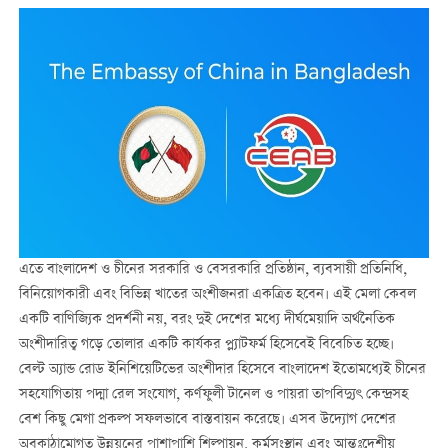
এতে বাংলাদেশ ও চীনের সরকারি ও বেসরকারি প্রতিষ্ঠান, ব্যবসায়ী প্রতিনিধি,
বিনিয়োগকারী এবং বিভিন্ন খাতের অংশীজনরা একত্রিত হবেন। এই মেলা কেবল
একটি বাণিজ্যিক প্রদর্শনী নয়, বরং দুই দেশের মধ্যে দীর্ঘমেয়াদি অর্থনৈতিক
অংশীদারিত্ব গড়ে তোলার একটি কার্যকর প্ল্যাটফর্ম হিসেবেই বিবেচিত হচ্ছে।
বেল্ট অ্যান্ড রোড ইনিশিয়েটিভের অংশীদার হিসেবে বাংলাদেশ ইতোমধ্যেই চীনের
সহযোগিতায় পদ্মা রেল সংযোগ, কর্ণফুলী টানেল ও পায়রা তাপবিদ্যুৎ কেন্দ্রসহ
বেশ কিছু মেগা প্রকল্প সফলভাবে বাস্তবায়ন করেছে। এসব উদ্যোগ দেশের
অবকাঠামোগত উন্নয়নের পাশাপাশি শিল্পায়ন, কর্মসংস্থান এবং আন্তঃদেশীয়