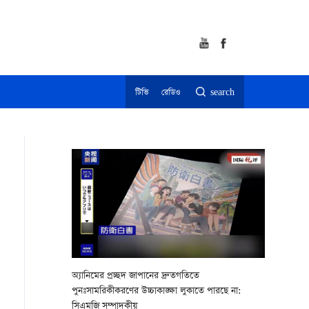
টিভি
রেডিও
search
অ্যানিমের প্রচ্ছদ জাপানের দ্রুতগতিতে
পুনঃসামরিকীকরণের উচ্চাকাঙ্ক্ষা লুকাতে পারছে না:
সিএমজি সম্পাদকীয়