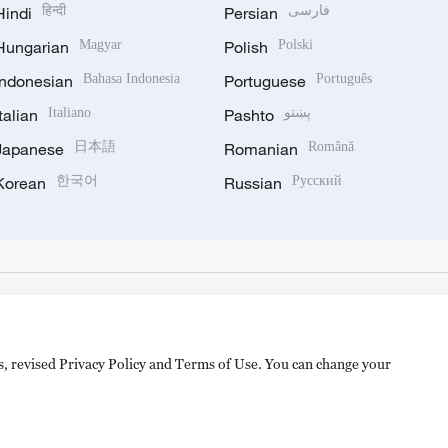
Hindi
हिन्दी
Persian
فارسی
Hungarian
Magyar
Polish
Polski
Indonesian
Bahasa Indonesia
Portuguese
Português
Italian
Italiano
Pashto
پښتو
Japanese
日本語
Romanian
Română
Korean
한국어
Russian
Русский
es, revised Privacy Policy and Terms of Use. You can change your
hijingshan Road, Beijing, China. 100040