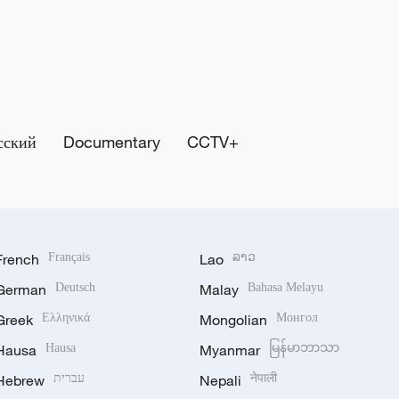
сский
Documentary
CCTV+
French
Français
Lao
ລາວ
German
Deutsch
Malay
Bahasa Melayu
Greek
Ελληνικά
Mongolian
Монгол
Hausa
Hausa
Myanmar
မြန်မာဘာသာ
Hebrew
עברית
Nepali
नेपाली