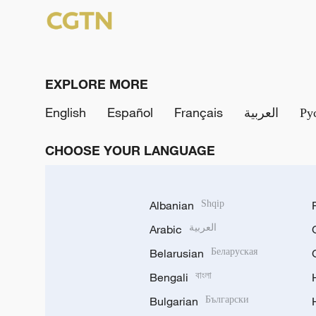
EXPLORE MORE
English
Español
Français
العربية
Ру
CHOOSE YOUR LANGUAGE
Albanian
Shqip
Arabic
العربية
Belarusian
Беларуская
Bengali
বাংলা
Bulgarian
Български