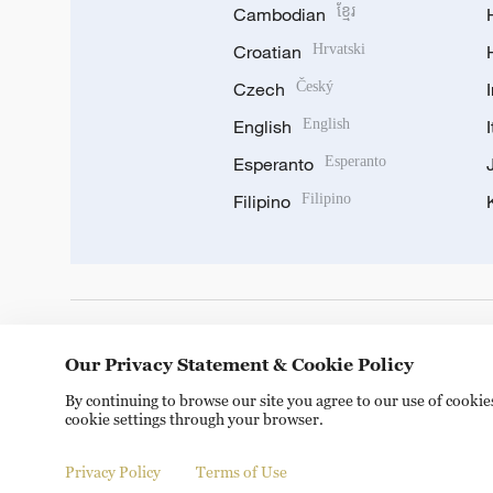
Cambodian
ខ្មែរ
Croatian
Hrvatski
Czech
Český
English
English
Esperanto
Esperanto
Filipino
Filipino
DOWNLOAD OUR APP
Our Privacy Statement & Cookie Policy
By continuing to browse our site you agree to our use of cooki
cookie settings through your browser.
Privacy Policy
Terms of Use
© China Radio International.CRI. All Rights Reserved. 16A S