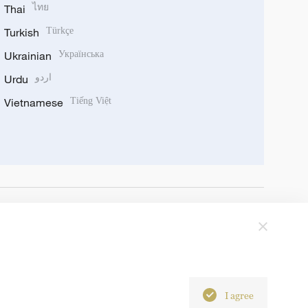
Thai
ไทย
Turkish
Türkçe
Ukrainian
Українська
Urdu
اردو
Vietnamese
Tiếng Việt
I agree