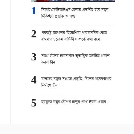
1
সিআইএফটিআইএস মেলায় প্রদর্শিত হবে নতুন
চিকিৎসা প্রযুক্তি ও পণ্য
2
পররাষ্ট্র মন্ত্রণালয় হিরোশিমা পারমাণবিক বোমা
হামলার ৮১তম বার্ষিকী সম্পর্কে কথা বলে
3
সমগ্র চাঁদের হালনাগাদ ভূতাত্ত্বিক মানচিত্র প্রকাশ
করল চীন
4
মঙ্গলের নমুনা সংগ্রহে প্রস্তুতি, বিশেষ গবেষণাগার
নির্মাণে চীন
5
হরমুজে নতুন নৌপথ চালুর পথে ইরান-ওমান