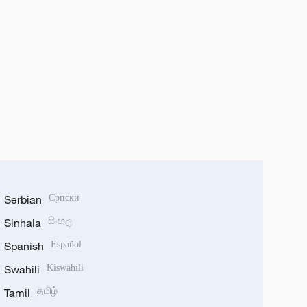
Serbian
Српски
Sinhala
සිංහල
Spanish
Español
Swahili
Kiswahili
Tamil
தமிழ்